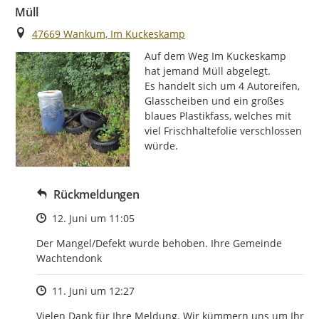
Müll
Ort
47669 Wankum, Im Kuckeskamp
Auf dem Weg Im Kuckeskamp 
hat jemand Müll abgelegt.

Es handelt sich um 4 Autoreifen, 
Glasscheiben und ein großes 
blaues Plastikfass, welches mit 
viel Frischhaltefolie verschlossen 
würde.
Rückmeldungen
Zeitpunkt des Erstellens
12. Juni um 11:05
Der Mangel/Defekt wurde behoben. Ihre Gemeinde 
Wachtendonk
Zeitpunkt des Erstellens
11. Juni um 12:27
Vielen Dank für Ihre Meldung. Wir kümmern uns um Ihr 