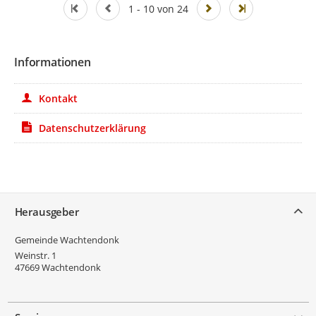
1 - 10 von 24
Informationen
Kontakt
Datenschutzerklärung
Service
Herausgeber
Gemeinde Wachtendonk
Weinstr. 1
47669
Wachtendonk