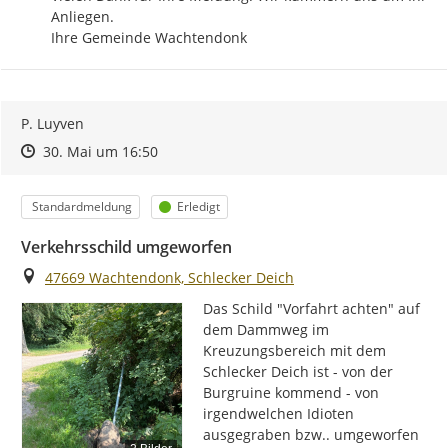
Anliegen.

Ihre Gemeinde Wachtendonk
P. Luyven
Zeitpunkt des Erstellens
Zeitpunkt des Erstellens
Zur Äußerung
30. Mai um 16:50
Kategorie
Status
Standardmeldung
Erledigt
Verkehrsschild umgeworfen
Ort
47669 Wachtendonk, Schlecker Deich
Das Schild "Vorfahrt achten" auf 
dem Dammweg im 
Kreuzungsbereich mit dem 
Schlecker Deich ist - von der 
Burgruine kommend - von 
irgendwelchen Idioten 
ausgegraben bzw.. umgeworfen 