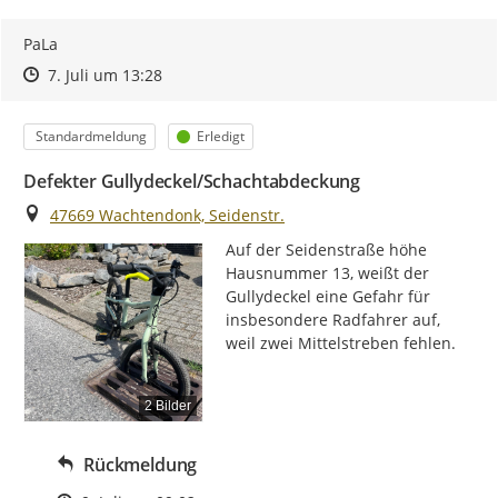
PaLa
Zeitpunkt des Erstellens
Zeitpunkt des Erstellens
Zur Äußerung
7. Juli um 13:28
Kategorie
Status
Standardmeldung
Erledigt
Defekter Gullydeckel/Schachtabdeckung
Ort
47669 Wachtendonk, Seidenstr.
Auf der Seidenstraße höhe 
Hausnummer 13, weißt der 
Gullydeckel eine Gefahr für 
insbesondere Radfahrer auf, 
weil zwei Mittelstreben fehlen.
2 Bilder
Rückmeldung