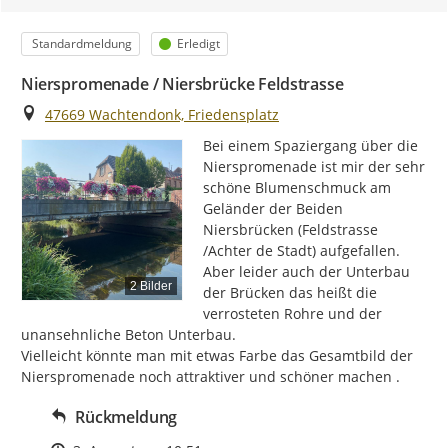
Kategorie
Status
Standardmeldung
Erledigt
Nierspromenade / Niersbrücke Feldstrasse
Ort
47669 Wachtendonk, Friedensplatz
Bei einem Spaziergang über die 
Nierspromenade ist mir der sehr 
schöne Blumenschmuck am 
Geländer der Beiden 
Niersbrücken (Feldstrasse 
/Achter de Stadt) aufgefallen.

Aber leider auch der Unterbau 
2 Bilder
der Brücken das heißt die 
verrosteten Rohre und der 
unansehnliche Beton Unterbau.

Vielleicht könnte man mit etwas Farbe das Gesamtbild der 
Nierspromenade noch attraktiver und schöner machen .
Rückmeldung