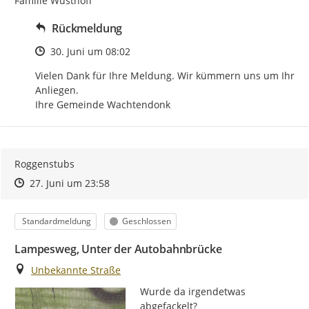
Familie Wusthoff
Rückmeldung
Zeitpunkt des Erstellens
30. Juni um 08:02
Vielen Dank für Ihre Meldung. Wir kümmern uns um Ihr 
Anliegen.

Ihre Gemeinde Wachtendonk
Roggenstubs
Zeitpunkt des Erstellens
Zeitpunkt des Erstellens
Zur Äußerung
27. Juni um 23:58
Kategorie
Status
Standardmeldung
Geschlossen
Lampesweg, Unter der Autobahnbrücke
Ort
Unbekannte Straße
Wurde da irgendetwas 
abgefackelt?