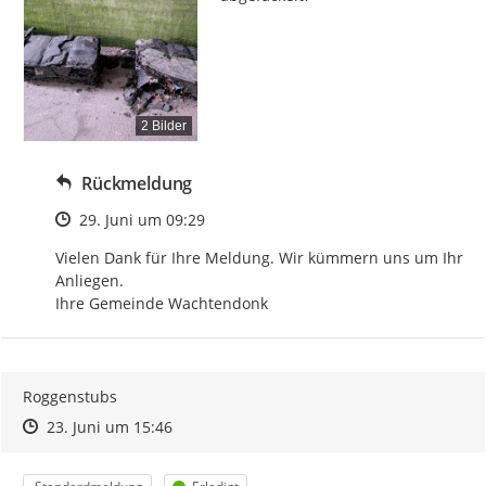
2 Bilder
Rückmeldung
Zeitpunkt des Erstellens
29. Juni um 09:29
Vielen Dank für Ihre Meldung. Wir kümmern uns um Ihr 
Anliegen.

Ihre Gemeinde Wachtendonk
Roggenstubs
Zeitpunkt des Erstellens
Zeitpunkt des Erstellens
Zur Äußerung
23. Juni um 15:46
Kategorie
Status