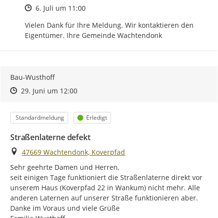
Zeitpunkt des Erstellens
6. Juli um 11:00
Vielen Dank für Ihre Meldung. Wir kontaktieren den 
Eigentümer. Ihre Gemeinde Wachtendonk
Bau-Wusthoff
Zeitpunkt des Erstellens
Zeitpunkt des Erstellens
Zur Äußerung
29. Juni um 12:00
Kategorie
Status
Standardmeldung
Erledigt
Straßenlaterne defekt
Ort
47669 Wachtendonk, Koverpfad
Sehr geehrte Damen und Herren,

seit einigen Tage funktioniert die Straßenlaterne direkt vor 
unserem Haus (Koverpfad 22 in Wankum) nicht mehr. Alle 
anderen Laternen auf unserer Straße funktionieren aber.

Danke im Voraus und viele Grüße
