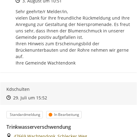
Zeitpunkt des Erstellens
3. August um 10:51
Sehr geehrte/r Melder/in,

vielen Dank für Ihre freundliche Rückmeldung und Ihre 
Anregung zur Gestaltung der Nierspromenade. Es freut 
uns sehr, dass Ihnen der Blumenschmuck in unserer 
Gemeinde positiv aufgefallen ist.

Ihren Hinweis zum Erscheinungsbild der 
Brückenunterbauten und der Rohre nehmen wir gerne 
auf.

Ihre Gemeinde Wachtendonk
Kdschulten
Zeitpunkt des Erstellens
Zeitpunkt des Erstellens
Zur Äußerung
29. Juli um 15:52
Kategorie
Status
Standardmeldung
In Bearbeitung
Trinkwasserverschwendung
Ort
47669 Wachtendonk, Schlecker Weg