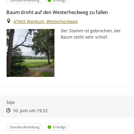
Standardmeldung
Erledigt
Baum droht auf den Westerheckweg zu fallen
Ort
47669 Wankum, Westerheckweg
Der Stamm ist gebrochen, der 
Baum steht sehr schief.
Soja
Zeitpunkt des Erstellens
Zeitpunkt des Erstellens
Zur Äußerung
10. Juni um 19:22
Kategorie
Status
Standardmeldung
Erledigt