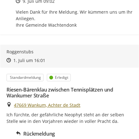
Zeitpunkt des Erstellens
9. Juli um 09:02
Vielen Dank für Ihre Meldung. Wir kümmern uns um Ihr 
Anliegen.

Ihre Gemeinde Wachtendonk
Roggenstubs
Zeitpunkt des Erstellens
Zeitpunkt des Erstellens
Zur Äußerung
1. Juli um 16:01
Kategorie
Status
Standardmeldung
Erledigt
Riesen-Bärenklau zwischen Tennisplätzen und
Wankumer Straße
Ort
47669 Wankum, Achter de Stadt
Ich fürchte, der gefährliche Neophyt steht an der selben 
Stelle wie in den Vorjahren wieder in voller Pracht da.
Rückmeldung