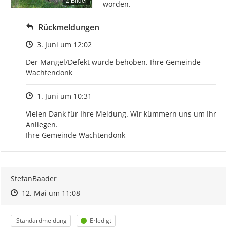
2 Bilder
worden.
Rückmeldungen
Zeitpunkt des Erstellens
3. Juni um 12:02
Der Mangel/Defekt wurde behoben. Ihre Gemeinde 
Wachtendonk
Zeitpunkt des Erstellens
1. Juni um 10:31
Vielen Dank für Ihre Meldung. Wir kümmern uns um Ihr 
Anliegen.

Ihre Gemeinde Wachtendonk
StefanBaader
Zeitpunkt des Erstellens
Zeitpunkt des Erstellens
Zur Äußerung
12. Mai um 11:08
Kategorie
Status
Standardmeldung
Erledigt