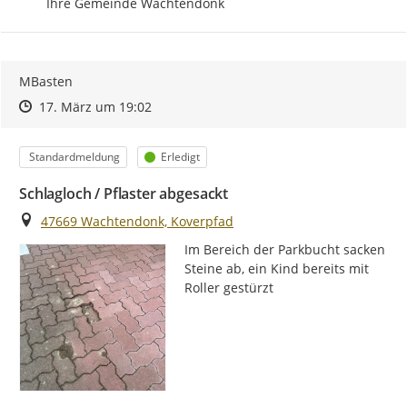
Ihre Gemeinde Wachtendonk
MBasten
Zeitpunkt des Erstellens
Zeitpunkt des Erstellens
Zur Äußerung
17. März um 19:02
Kategorie
Status
Standardmeldung
Erledigt
Schlagloch / Pflaster abgesackt
Ort
47669 Wachtendonk, Koverpfad
Im Bereich der Parkbucht sacken 
Steine ab, ein Kind bereits mit 
Roller gestürzt