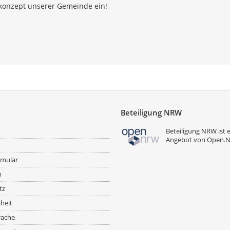
zkonzept unserer Gemeinde ein!
Beteiligung NRW
Beteiligung NRW ist 
Angebot von
Open.
rmular
m
tz
iheit
rache