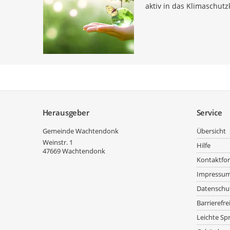
aktiv in das Klimaschut
Service
Herausgeber
Service
Gemeinde Wachtendonk
Übersicht
Weinstr. 1
Hilfe
47669
Wachtendonk
Kontaktfo
Impressu
Datenschu
Barrierefre
Leichte Sp