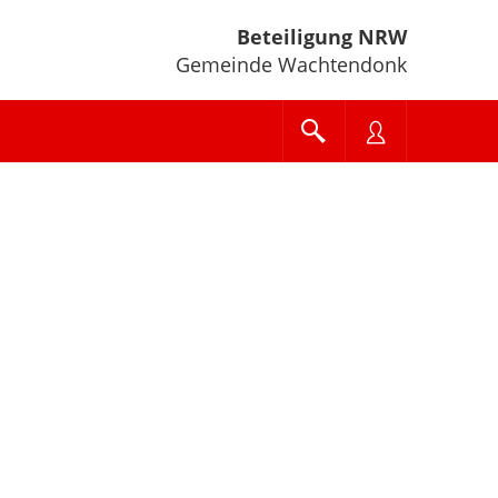
Beteiligung NRW
Gemeinde Wachtendonk
e unten" zum Navigieren.
en Sie "Pfeiltaste oben" und "Pfeiltaste unten" zum Navigieren.