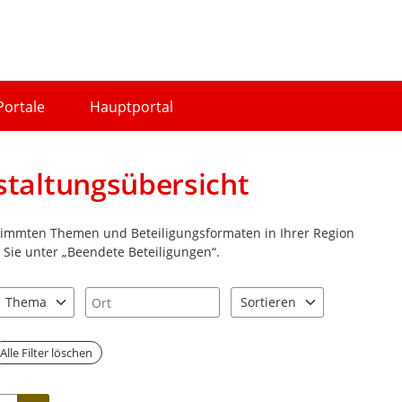
Portale
Hauptportal
staltungsübersicht
stimmten Themen und Beteiligungsformaten in Ihrer Region
Sie unter „Beendete Beteiligungen“.
Ort
Thema
Sortieren
nd "Pfeiltaste unten" zum Navigieren.
zen Sie "Pfeiltaste oben" und "Pfeiltaste unten" zum Navigieren.
3 Einträge verfügbar. Benutzen Sie "Pfeiltaste oben" und "Pfeiltast
2 Einträge verfügbar. Benutz
Alle Filter löschen