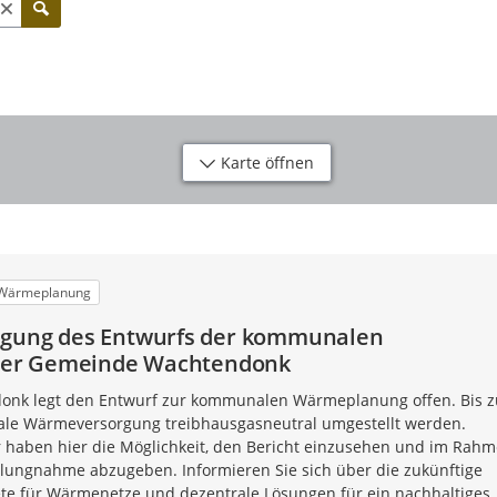
Karte öffnen
Wärmeplanung
legung des Entwurfs der kommunalen
er Gemeinde Wachtendonk
onk legt den Entwurf zur kommunalen Wärmeplanung offen. Bis 
lokale Wärmeversorgung treibhausgasneutral umgestellt werden.
 haben hier die Möglichkeit, den Bericht einzusehen und im Rah
ellungnahme abzugeben. Informieren Sie sich über die zukünftige
ete für Wärmenetze und dezentrale Lösungen für ein nachhaltiges