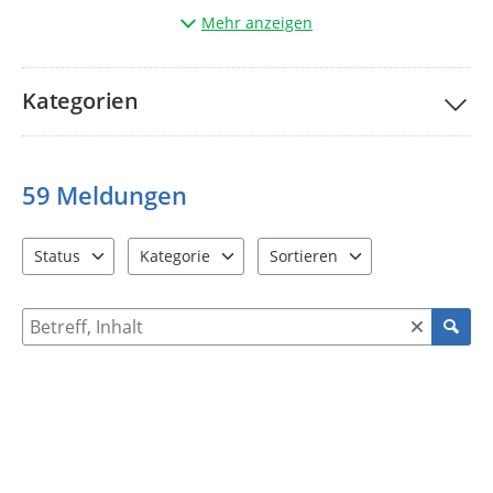
Über der Karte finden Sie drei Schaltflächen zum Filtern
Mehr anzeigen
vorhandener Meldungen. Standardmäßig werden dort nur
neue Meldungen und noch nicht erledigte Meldungen
angezeigt. Wenn Sie bereits erledigte Meldungen anzeigen
Kategorien
wollen, wählen Sie bitte die Schaltfläche "Status" aus und
aktivieren dort auch die erledigten Meldungen.
59
Meldungen
Status
Kategorie
Sortieren
2 Einträge verfügbar. Benutzen Sie "Pfeiltaste oben" und "Pfeil
5 Einträge verfügbar. Benutzen Sie "Pfeiltaste ob
2 Einträge verfügbar. Benutzen 
Suche nach Meldungen und Kommentaren