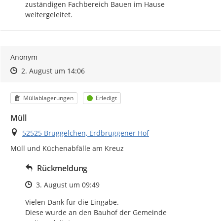
zuständigen Fachbereich Bauen im Hause 
weitergeleitet.
Anonym
Zeitpunkt des Erstellens
Zeitpunkt des Erstellens
Zur Äußerung
2. August um 14:06
Kategorie
Status
Müllablagerungen
Erledigt
Müll
Ort
52525 Brüggelchen, Erdbrüggener Hof
Müll und Küchenabfälle am Kreuz
Rückmeldung
Zeitpunkt des Erstellens
3. August um 09:49
Vielen Dank für die Eingabe.

Diese wurde an den Bauhof der Gemeinde 