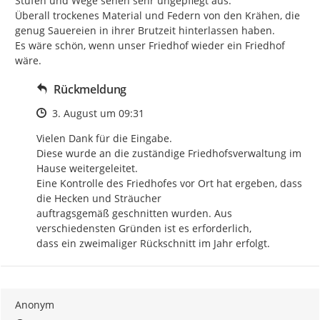
Stufen und Wege sehen sehr ungepflegt aus.

Überall trockenes Material und Federn von den Krähen, die 
genug Sauereien in ihrer Brutzeit hinterlassen haben.

Es wäre schön, wenn unser Friedhof wieder ein Friedhof 
wäre.
Rückmeldung
Zeitpunkt des Erstellens
3. August um 09:31
Vielen Dank für die Eingabe.

Diese wurde an die zuständige Friedhofsverwaltung im 
Hause weitergeleitet.

Eine Kontrolle des Friedhofes vor Ort hat ergeben, dass 
die Hecken und Sträucher

auftragsgemäß geschnitten wurden. Aus 
verschiedensten Gründen ist es erforderlich,

dass ein zweimaliger Rückschnitt im Jahr erfolgt.
Anonym