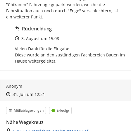
"Chikanen" Fahrzeuge geparkt werden, welche die 
Fahrsituation auch noch durch "Enge" verschlechtern, ist 
ein weiterer Punkt.
Rückmeldung
Zeitpunkt des Erstellens
3. August um 15:08
Vielen Dank für die Eingabe.

Diese wurde an den zuständigen Fachbereich Bauen im 
Hause weitergeleitet.
Anonym
Zeitpunkt des Erstellens
Zeitpunkt des Erstellens
Zur Äußerung
31. Juli um 12:21
Kategorie
Status
Müllablagerungen
Erledigt
Nähe Wegekreuz
Ort