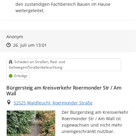
den zuständigen Fachbereich Bauen im Hause 
weitergeleitet.
Anonym
Zeitpunkt des Erstellens
Zeitpunkt des Erstellens
Zur Äußerung
26. Juli um 13:01
Kategorie
Schäden an Straßen, Rad- und
Gehwegen/Straßenbeleuchtung
Status
Erledigt
Bürgersteig am Kreisverkehr Roermonder Str / Am
Wall
Ort
52525 Waldfeucht, Roermonder Straße
Der Bürgersteig am Kreisverkehr 
Roermonder Str / Am Wall ist 
zugewachsen und nicht mehr 
uneingeschränkt nutzbar.