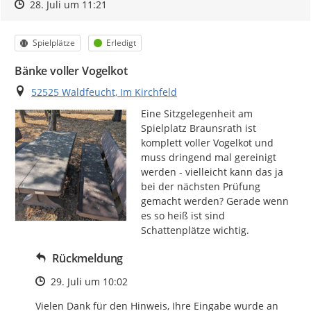
Zeitpunkt des Erstellens
Zeitpunkt des Erstellens
Zur Äußerung
28. Juli um 11:21
Kategorie
Status
Spielplätze
Erledigt
Bänke voller Vogelkot
Ort
52525 Waldfeucht, Im Kirchfeld
Eine Sitzgelegenheit am 
Spielplatz Braunsrath ist 
komplett voller Vogelkot und 
muss dringend mal gereinigt 
werden - vielleicht kann das ja 
bei der nächsten Prüfung 
gemacht werden? Gerade wenn 
es so heiß ist sind 
Schattenplätze wichtig.
Rückmeldung
Zeitpunkt des Erstellens
29. Juli um 10:02
Vielen Dank für den Hinweis, Ihre Eingabe wurde an 