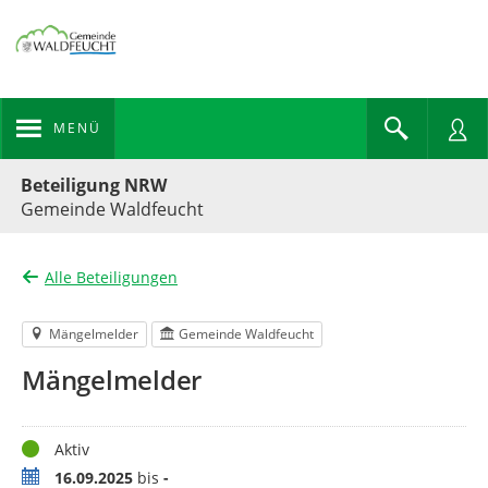
MENÜ
Portalnavigation
Beteiligung NRW
Gemeinde Waldfeucht
Alle Beteiligungen
Mängelmelder
Gemeinde Waldfeucht
Mängelmelder
Status
Aktiv
Zeitraum
16.09.2025
bis
-