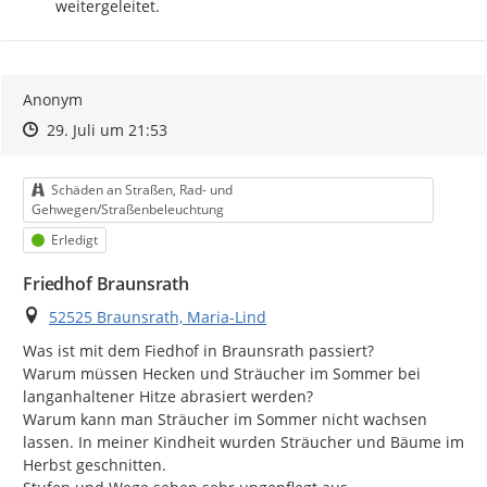
weitergeleitet.
Anonym
Zeitpunkt des Erstellens
Zeitpunkt des Erstellens
Zur Äußerung
29. Juli um 21:53
Kategorie
Schäden an Straßen, Rad- und
Gehwegen/Straßenbeleuchtung
Status
Erledigt
Friedhof Braunsrath
Ort
52525 Braunsrath, Maria-Lind
Was ist mit dem Fiedhof in Braunsrath passiert?

Warum müssen Hecken und Sträucher im Sommer bei 
langanhaltener Hitze abrasiert werden?

Warum kann man Sträucher im Sommer nicht wachsen 
lassen. In meiner Kindheit wurden Sträucher und Bäume im 
Herbst geschnitten.
