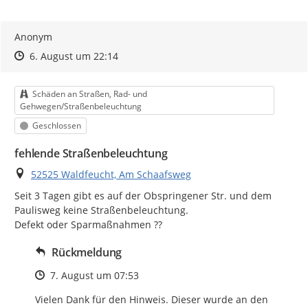
Anonym
Zeitpunkt des Erstellens
Zeitpunkt des Erstellens
Zur Äußerung
6. August um 22:14
Kategorie
Schäden an Straßen, Rad- und
Gehwegen/Straßenbeleuchtung
Status
Geschlossen
fehlende Straßenbeleuchtung
Ort
52525 Waldfeucht, Am Schaafsweg
Seit 3 Tagen gibt es auf der Obspringener Str. und dem 
Paulisweg keine Straßenbeleuchtung.

Defekt oder Sparmaßnahmen ??
Rückmeldung
Zeitpunkt des Erstellens
7. August um 07:53
Vielen Dank für den Hinweis. Dieser wurde an den 