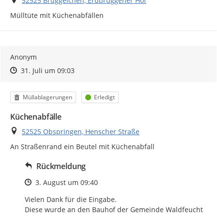
52525 Brüggelchen, Erdbrüggener Hof
Mülltüte mit Küchenabfällen
Anonym
Zeitpunkt des Erstellens
Zeitpunkt des Erstellens
Zur Äußerung
31. Juli um 09:03
Kategorie
Status
Müllablagerungen
Erledigt
Küchenabfälle
Ort
52525 Obspringen, Henscher Straße
An Straßenrand ein Beutel mit Küchenabfall
Rückmeldung
Zeitpunkt des Erstellens
3. August um 09:40
Vielen Dank für die Eingabe.

Diese wurde an den Bauhof der Gemeinde Waldfeucht 