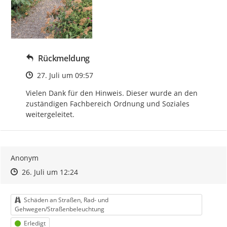
Rückmeldung
Zeitpunkt des Erstellens
27. Juli um 09:57
Vielen Dank für den Hinweis. Dieser wurde an den 
zuständigen Fachbereich Ordnung und Soziales 
weitergeleitet.
Anonym
Zeitpunkt des Erstellens
Zeitpunkt des Erstellens
Zur Äußerung
26. Juli um 12:24
Kategorie
Schäden an Straßen, Rad- und
Gehwegen/Straßenbeleuchtung
Status
Erledigt