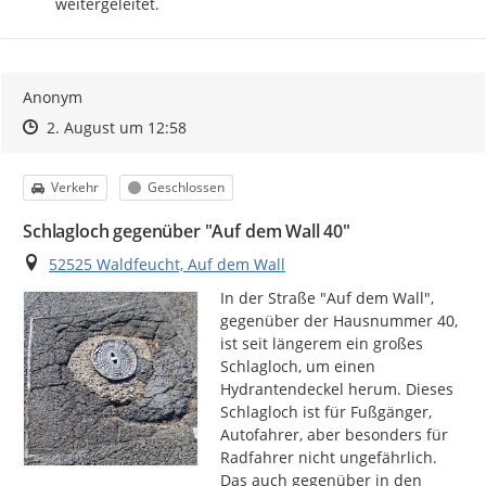
weitergeleitet.
Anonym
Zeitpunkt des Erstellens
Zeitpunkt des Erstellens
Zur Äußerung
2. August um 12:58
Kategorie
Status
Verkehr
Geschlossen
Schlagloch gegenüber "Auf dem Wall 40"
Ort
52525 Waldfeucht, Auf dem Wall
In der Straße "Auf dem Wall", 
gegenüber der Hausnummer 40, 
ist seit längerem ein großes 
Schlagloch, um einen 
Hydrantendeckel herum. Dieses 
Schlagloch ist für Fußgänger, 
Autofahrer, aber besonders für 
Radfahrer nicht ungefährlich. 
Das auch gegenüber in den 