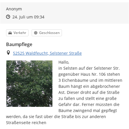
Anonym
Zeitpunkt des Erstellens
Zeitpunkt des Erstellens
Zur Äußerung
24. Juli um 09:34
Kategorie
Status
Verkehr
Geschlossen
Baumpflege
Ort
52525 Waldfeucht, Selstener Straße
Hallo,

in Selsten auf der Selstener Str. 
gegenüber Haus Nr. 106 stehen 
3 Eichenbäume und im mittleren 
Baum hängt ein abgebrochener 
Ast. Dieser droht auf die Straße 
zu fallen und stellt eine große 
Gefahr dar. Ferner müssten die 
Bäume zwingend mal gepflegt 
werden, da sie fast über die Straße bis zur anderen 
Straßenseite reichen