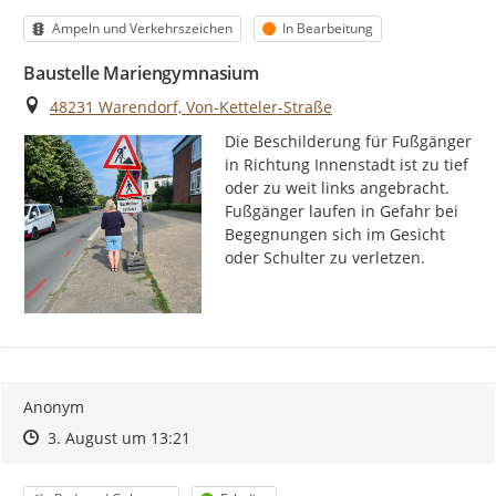
Kategorie
Status
Ampeln und Verkehrszeichen
In Bearbeitung
Baustelle Mariengymnasium
Ort
48231 Warendorf, Von-Ketteler-Straße
Die Beschilderung für Fußgänger 
in Richtung Innenstadt ist zu tief 
oder zu weit links angebracht. 
Fußgänger laufen in Gefahr bei 
Begegnungen sich im Gesicht 
oder Schulter zu verletzen.
Anonym
Zeitpunkt des Erstellens
Zeitpunkt des Erstellens
Zur Äußerung
3. August um 13:21