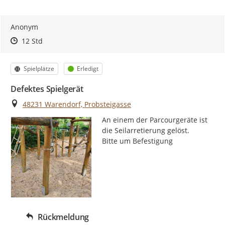
Anonym
Zeitpunkt des Erstellens
Zeitpunkt des Erstellens
Zur Äußerung
12 Std
Kategorie
Status
Spielplätze
Erledigt
Defektes Spielgerät
Ort
48231 Warendorf, Probsteigasse
An einem der Parcourgeräte ist 
die Seilarretierung gelöst.

Bitte um Befestigung
Rückmeldung