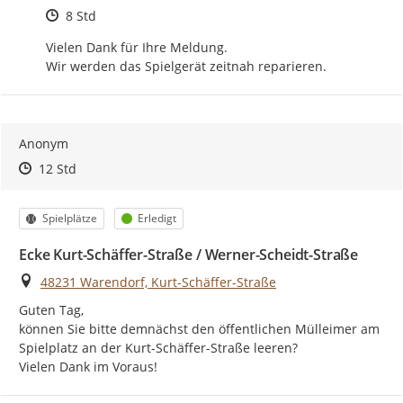
Zeitpunkt des Erstellens
8 Std
Vielen Dank für Ihre Meldung.

Wir werden das Spielgerät zeitnah reparieren.
Anonym
Zeitpunkt des Erstellens
Zeitpunkt des Erstellens
Zur Äußerung
12 Std
Kategorie
Status
Spielplätze
Erledigt
Ecke Kurt-Schäffer-Straße / Werner-Scheidt-Straße
Ort
48231 Warendorf, Kurt-Schäffer-Straße
Guten Tag,

können Sie bitte demnächst den öffentlichen Mülleimer am 
Spielplatz an der Kurt-Schäffer-Straße leeren?

Vielen Dank im Voraus!