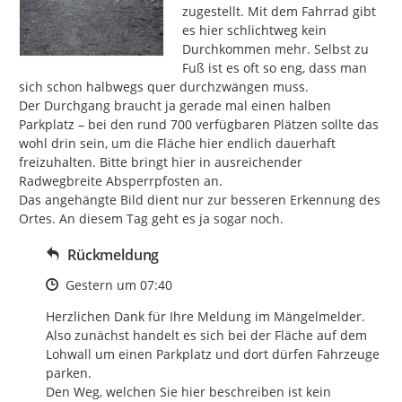
zugestellt. Mit dem Fahrrad gibt 
es hier schlichtweg kein 
Durchkommen mehr. Selbst zu 
Fuß ist es oft so eng, dass man 
sich schon halbwegs quer durchzwängen muss.

​Der Durchgang braucht ja gerade mal einen halben 
Parkplatz – bei den rund 700 verfügbaren Plätzen sollte das 
wohl drin sein, um die Fläche hier endlich dauerhaft 
freizuhalten. Bitte bringt hier in ausreichender 
Radwegbreite Absperrpfosten an.

​Das angehängte Bild dient nur zur besseren Erkennung des 
Ortes. An diesem Tag geht es ja sogar noch.
Rückmeldung
Zeitpunkt des Erstellens
Gestern um 07:40
Herzlichen Dank für Ihre Meldung im Mängelmelder. 
Also zunächst handelt es sich bei der Fläche auf dem 
Lohwall um einen Parkplatz und dort dürfen Fahrzeuge 
parken.

Den Weg, welchen Sie hier beschreiben ist kein 