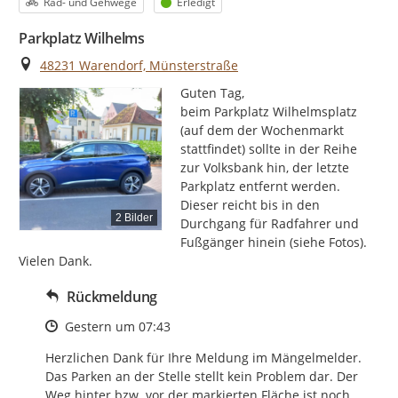
Kategorie
Status
Rad- und Gehwege
Erledigt
Parkplatz Wilhelms
Ort
48231 Warendorf, Münsterstraße
Guten Tag,

beim Parkplatz Wilhelmsplatz 
(auf dem der Wochenmarkt 
stattfindet) sollte in der Reihe 
zur Volksbank hin, der letzte 
Parkplatz entfernt werden.

Dieser reicht bis in den 
2 Bilder
Durchgang für Radfahrer und 
Fußgänger hinein (siehe Fotos).

Vielen Dank.
Rückmeldung
Zeitpunkt des Erstellens
Gestern um 07:43
Herzlichen Dank für Ihre Meldung im Mängelmelder. 
Das Parken an der Stelle stellt kein Problem dar. Der 
Weg hinter bzw. vor der markierten Fläche ist noch 