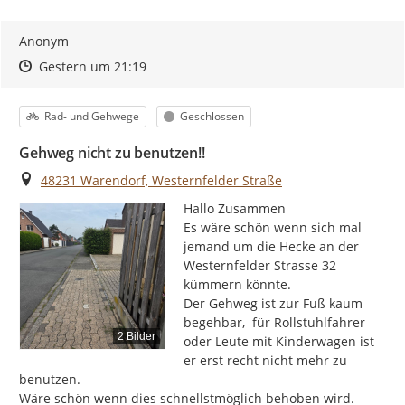
Anonym
Zeitpunkt des Erstellens
Zeitpunkt des Erstellens
Zur Äußerung
Gestern um 21:19
Kategorie
Status
Rad- und Gehwege
Geschlossen
Gehweg nicht zu benutzen!!
Ort
48231 Warendorf, Westernfelder Straße
Hallo Zusammen

Es wäre schön wenn sich mal 
jemand um die Hecke an der 
Westernfelder Strasse 32 
kümmern könnte.

Der Gehweg ist zur Fuß kaum 
begehbar,  für Rollstuhlfahrer 
2 Bilder
oder Leute mit Kinderwagen ist 
er erst recht nicht mehr zu 
benutzen.

Wäre schön wenn dies schnellstmöglich behoben wird.
