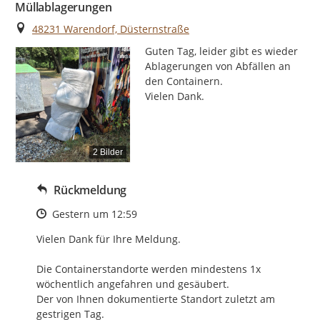
Müllablagerungen
Ort
48231 Warendorf, Düsternstraße
Guten Tag, leider gibt es wieder 
Ablagerungen von Abfällen an 
den Containern.

Vielen Dank.
2 Bilder
Rückmeldung
Zeitpunkt des Erstellens
Gestern um 12:59
Vielen Dank für Ihre Meldung.

Die Containerstandorte werden mindestens 1x 
wöchentlich angefahren und gesäubert.

Der von Ihnen dokumentierte Standort zuletzt am 
gestrigen Tag.
