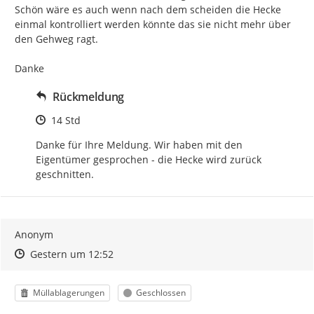
Schön wäre es auch wenn nach dem scheiden die Hecke 
einmal kontrolliert werden könnte das sie nicht mehr über 
den Gehweg ragt.

Danke
Rückmeldung
Zeitpunkt des Erstellens
14 Std
Danke für Ihre Meldung. Wir haben mit den 
Eigentümer gesprochen - die Hecke wird zurück 
geschnitten.
Anonym
Zeitpunkt des Erstellens
Zeitpunkt des Erstellens
Zur Äußerung
Gestern um 12:52
Kategorie
Status
Müllablagerungen
Geschlossen