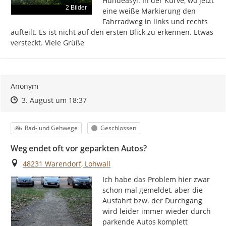
Hundeasyl. In der Kurve, wo jetzt 
2 Bilder
eine weiße Markierung den 
Fahrradweg in links und rechts 
aufteilt. Es ist nicht auf den ersten Blick zu erkennen. Etwas 
versteckt. Viele Grüße
Anonym
Zeitpunkt des Erstellens
Zeitpunkt des Erstellens
Zur Äußerung
3. August um 18:37
Kategorie
Status
Rad- und Gehwege
Geschlossen
Weg endet oft vor geparkten Autos?
Ort
48231 Warendorf, Lohwall
Ich habe das Problem hier zwar 
schon mal gemeldet, aber die 
Ausfahrt bzw. der Durchgang 
wird leider immer wieder durch 
parkende Autos komplett 