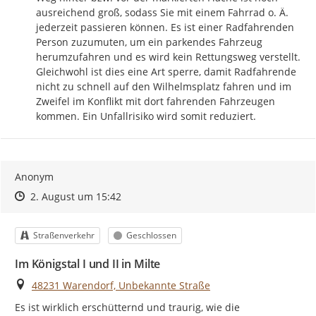
ausreichend groß, sodass Sie mit einem Fahrrad o. Ä. 
jederzeit passieren können. Es ist einer Radfahrenden 
Person zuzumuten, um ein parkendes Fahrzeug 
herumzufahren und es wird kein Rettungsweg verstellt. 
Gleichwohl ist dies eine Art sperre, damit Radfahrende 
nicht zu schnell auf den Wilhelmsplatz fahren und im 
Zweifel im Konflikt mit dort fahrenden Fahrzeugen 
kommen. Ein Unfallrisiko wird somit reduziert.
Anonym
Zeitpunkt des Erstellens
Zeitpunkt des Erstellens
Zur Äußerung
2. August um 15:42
Kategorie
Status
Straßenverkehr
Geschlossen
Im Königstal I und II in Milte
Ort
48231 Warendorf, Unbekannte Straße
Es ist wirklich erschütternd und traurig, wie die 