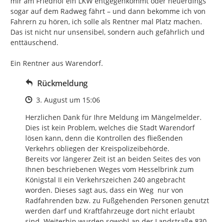
mir am Friedhof ein LKW entgegenkommt oder neuerdings 
sogar auf dem Radweg fährt – und dann bekomme ich von 
Fahrern zu hören, ich solle als Rentner mal Platz machen. 
Das ist nicht nur unsensibel, sondern auch gefährlich und 
enttäuschend.

Ein Rentner aus Warendorf.
Rückmeldung
Zeitpunkt des Erstellens
3. August um 15:06
Herzlichen Dank für Ihre Meldung im Mängelmelder. 
Dies ist kein Problem, welches die Stadt Warendorf 
lösen kann, denn die Kontrollen des fließenden 
Verkehrs obliegen der Kreispolizeibehörde. 

Bereits vor längerer Zeit ist an beiden Seites des von 
Ihnen beschriebenen Weges vom Hesselbrink zum 
Königstal II ein Verkehrszeichen 240 angebracht 
worden. Dieses sagt aus, dass ein Weg  nur von 
Radfahrenden bzw. zu Fußgehenden Personen genutzt 
werden darf und Kraftfahrzeuge dort nicht erlaubt 
sind. Weiterhin wurden sowohl an der Landstraße 830, 