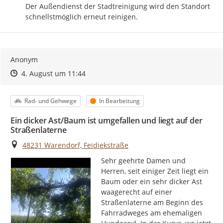
Der Außendienst der Stadtreinigung wird den Standort 
schnellstmöglich erneut reinigen.
Anonym
Zeitpunkt des Erstellens
Zeitpunkt des Erstellens
Zur Äußerung
4. August um 11:44
Kategorie
Status
Rad- und Gehwege
In Bearbeitung
Ein dicker Ast/Baum ist umgefallen und liegt auf der
Straßenlaterne
Ort
48231 Warendorf, Feidiekstraße
Sehr geehrte Damen und 
Herren, seit einiger Zeit liegt ein 
Baum oder ein sehr dicker Ast 
waagerecht auf einer 
Straßenlaterne am Beginn des 
Fahrradweges am ehemaligen 