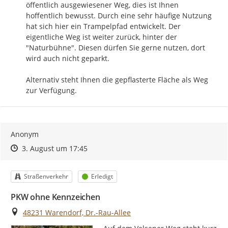
öffentlich ausgewiesener Weg, dies ist Ihnen 
hoffentlich bewusst. Durch eine sehr häufige Nutzung 
hat sich hier ein Trampelpfad entwickelt. Der 
eigentliche Weg ist weiter zurück, hinter der 
"Naturbühne". Diesen dürfen Sie gerne nutzen, dort 
wird auch nicht geparkt.

Alternativ steht Ihnen die gepflasterte Fläche als Weg 
zur Verfügung.
Anonym
Zeitpunkt des Erstellens
Zeitpunkt des Erstellens
Zur Äußerung
3. August um 17:45
Kategorie
Status
Straßenverkehr
Erledigt
PKW ohne Kennzeichen
Ort
48231 Warendorf, Dr.-Rau-Allee