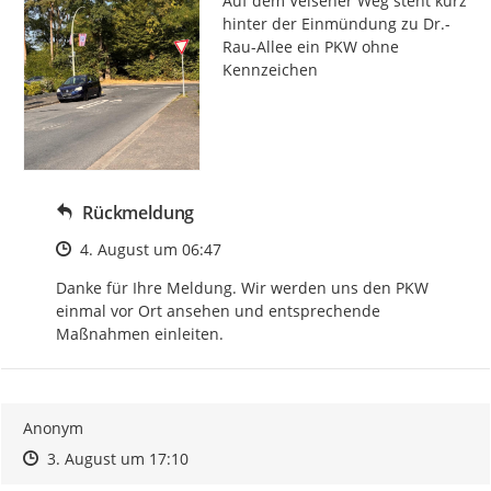
Auf dem Velsener Weg steht kurz 
hinter der Einmündung zu Dr.-
Rau-Allee ein PKW ohne 
Kennzeichen
Rückmeldung
Zeitpunkt des Erstellens
4. August um 06:47
Danke für Ihre Meldung. Wir werden uns den PKW 
einmal vor Ort ansehen und entsprechende 
Maßnahmen einleiten.
Anonym
Zeitpunkt des Erstellens
Zeitpunkt des Erstellens
Zur Äußerung
3. August um 17:10