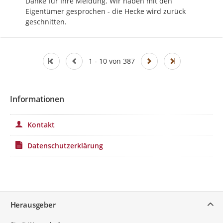
Danke für Ihre Meldung. Wir haben mit den 
Eigentümer gesprochen - die Hecke wird zurück 
geschnitten.
1 - 10 von 387
Informationen
Kontakt
Datenschutzerklärung
Service
Herausgeber