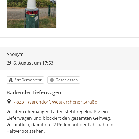
Anonym
Zeitpunkt des Erstellens
Zeitpunkt des Erstellens
Zur Äußerung
6. August um 17:53
Kategorie
Status
Straßenverkehr
Geschlossen
Barkender Lieferwagen
Ort
48231 Warendorf, Westkirchener Straße
Vor dem ehemaligen Laden steht regelmäßig ein 
Lieferwagen und blockiert den gesamten Gehweg. 
Vermutlich, damit nur 2 Reifen auf der Fahrbahn im 
Haltverbot stehen.
