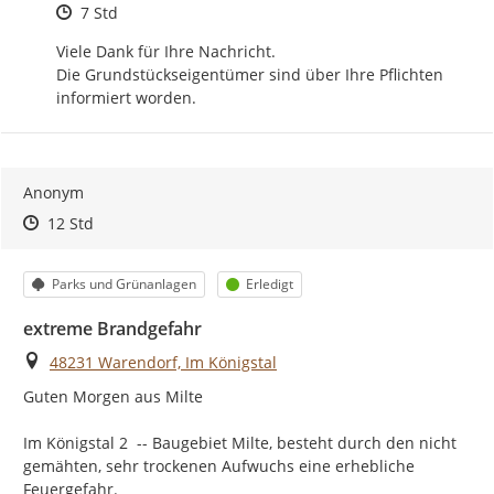
Zeitpunkt des Erstellens
7 Std
Viele Dank für Ihre Nachricht.

Die Grundstückseigentümer sind über Ihre Pflichten 
informiert worden.
Anonym
Zeitpunkt des Erstellens
Zeitpunkt des Erstellens
Zur Äußerung
12 Std
Kategorie
Status
Parks und Grünanlagen
Erledigt
extreme Brandgefahr
Ort
48231 Warendorf, Im Königstal
Guten Morgen aus Milte

Im Königstal 2  -- Baugebiet Milte, besteht durch den nicht 
gemähten, sehr trockenen Aufwuchs eine erhebliche 
Feuergefahr.
