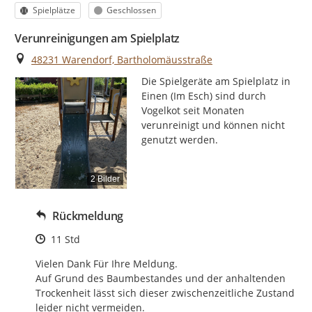
Kategorie
Status
Spielplätze
Geschlossen
Verunreinigungen am Spielplatz
Ort
48231 Warendorf, Bartholomäusstraße
Die Spielgeräte am Spielplatz in 
Einen (Im Esch) sind durch 
Vogelkot seit Monaten 
verunreinigt und können nicht 
genutzt werden.
2 Bilder
Rückmeldung
Zeitpunkt des Erstellens
11 Std
Vielen Dank Für Ihre Meldung.

Auf Grund des Baumbestandes und der anhaltenden 
Trockenheit lässt sich dieser zwischenzeitliche Zustand 
leider nicht vermeiden.