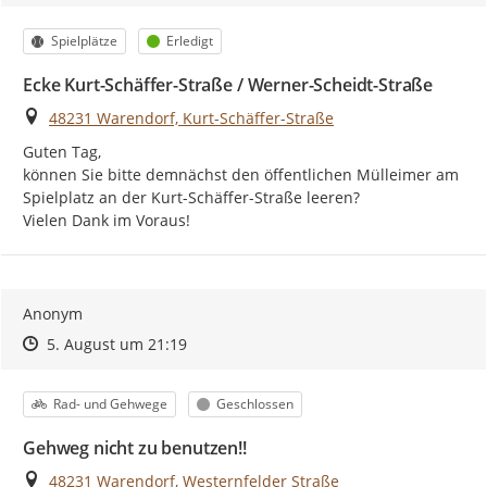
Kategorie
Status
Spielplätze
Erledigt
Ecke Kurt-Schäffer-Straße / Werner-Scheidt-Straße
Ort
48231 Warendorf, Kurt-Schäffer-Straße
Guten Tag,

können Sie bitte demnächst den öffentlichen Mülleimer am 
Spielplatz an der Kurt-Schäffer-Straße leeren?

Vielen Dank im Voraus!
Anonym
Zeitpunkt des Erstellens
Zeitpunkt des Erstellens
Zur Äußerung
5. August um 21:19
Kategorie
Status
Rad- und Gehwege
Geschlossen
Gehweg nicht zu benutzen!!
Ort
48231 Warendorf, Westernfelder Straße