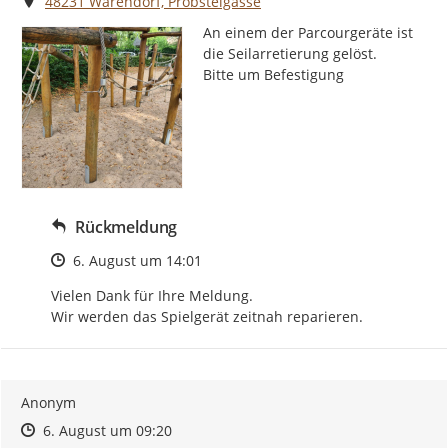
Ort
48231 Warendorf, Probsteigasse
An einem der Parcourgeräte ist 
die Seilarretierung gelöst.

Bitte um Befestigung
Rückmeldung
Zeitpunkt des Erstellens
6. August um 14:01
Vielen Dank für Ihre Meldung.

Wir werden das Spielgerät zeitnah reparieren.
Anonym
Zeitpunkt des Erstellens
Zeitpunkt des Erstellens
Zur Äußerung
6. August um 09:20