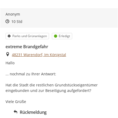
Anonym
Zeitpunkt des Erstellens
Zeitpunkt des Erstellens
Zur Äußerung
10 Std
Kategorie
Status
Parks und Grünanlagen
Erledigt
extreme Brandgefahr
Ort
48231 Warendorf, Im Königstal
Hallo

... nochmal zu Ihrer Antwort:

Hat die Stadt die restlichen Grundstückseigentümer 
eingebunden und zur Beseitigung aufgefordert?

Viele Grüße
Rückmeldung