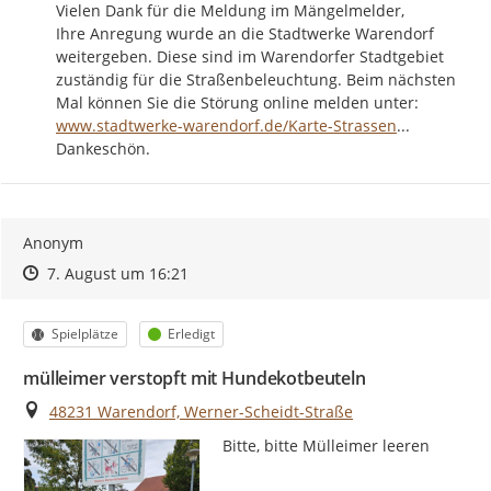
Vielen Dank für die Meldung im Mängelmelder,

Ihre Anregung wurde an die Stadtwerke Warendorf 
weitergeben. Diese sind im Warendorfer Stadtgebiet 
zuständig für die Straßenbeleuchtung. Beim nächsten 
https://
Mal können Sie die Störung online melden unter: 
beleuchtung
www.stadtwerke-warendorf.de/Karte-Strassen
...
Dankeschön.
Anonym
Zeitpunkt des Erstellens
Zeitpunkt des Erstellens
Zur Äußerung
7. August um 16:21
Kategorie
Status
Spielplätze
Erledigt
mülleimer verstopft mit Hundekotbeuteln
Ort
48231 Warendorf, Werner-Scheidt-Straße
Bitte, bitte Mülleimer leeren