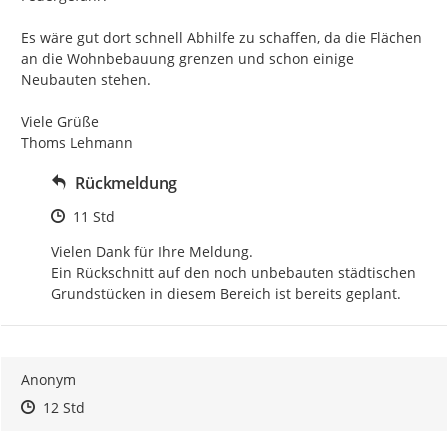
Es wäre gut dort schnell Abhilfe zu schaffen, da die Flächen 
an die Wohnbebauung grenzen und schon einige 
Neubauten stehen.

Viele Grüße

Thoms Lehmann
Rückmeldung
Zeitpunkt des Erstellens
11 Std
Vielen Dank für Ihre Meldung.

Ein Rückschnitt auf den noch unbebauten städtischen 
Grundstücken in diesem Bereich ist bereits geplant.
Anonym
Zeitpunkt des Erstellens
Zeitpunkt des Erstellens
Zur Äußerung
12 Std