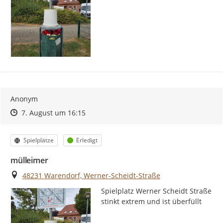
Anonym
Zeitpunkt des Erstellens
Zeitpunkt des Erstellens
Zur Äußerung
7. August um 16:15
Kategorie
Status
Spielplätze
Erledigt
mülleimer
Ort
48231 Warendorf, Werner-Scheidt-Straße
Spielplatz Werner Scheidt Straße 
stinkt extrem und ist überfüllt