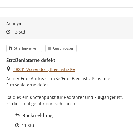
Anonym
Zeitpunkt des Erstellens
Zeitpunkt des Erstellens
Zur Äußerung
13 Std
Kategorie
Status
Straßenverkehr
Geschlossen
Straßenlaterne defekt
Ort
48231 Warendorf, Bleichstraße
An der Ecke Andreasstraße/Ecke Bleichstraße ist die 
Straßenlaterne defekt.

Da dies ein Knotenpunkt für Radfahrer und Fußgänger ist, 
ist die Unfallgefahr dort sehr hoch.
Rückmeldung
Zeitpunkt des Erstellens
11 Std