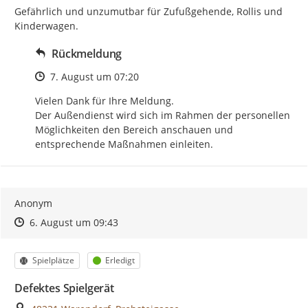
Gefährlich und unzumutbar für Zufußgehende, Rollis und 
Kinderwagen.
Rückmeldung
Zeitpunkt des Erstellens
7. August um 07:20
Vielen Dank für Ihre Meldung.

Der Außendienst wird sich im Rahmen der personellen 
Möglichkeiten den Bereich anschauen und 
entsprechende Maßnahmen einleiten.
Anonym
Zeitpunkt des Erstellens
Zeitpunkt des Erstellens
Zur Äußerung
6. August um 09:43
Kategorie
Status
Spielplätze
Erledigt
Defektes Spielgerät