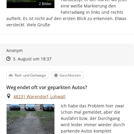
2 Bilder
eine weiße Markierung den 
Fahrradweg in links und rechts 
aufteilt. Es ist nicht auf den ersten Blick zu erkennen. Etwas 
versteckt. Viele Grüße
Anonym
Zeitpunkt des Erstellens
Zeitpunkt des Erstellens
Zur Äußerung
3. August um 18:37
Kategorie
Status
Rad- und Gehwege
Geschlossen
Weg endet oft vor geparkten Autos?
Ort
48231 Warendorf, Lohwall
Ich habe das Problem hier zwar 
schon mal gemeldet, aber die 
Ausfahrt bzw. der Durchgang 
wird leider immer wieder durch 
parkende Autos komplett 