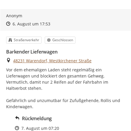
Anonym
Zeitpunkt des Erstellens
Zeitpunkt des Erstellens
Zur Äußerung
6. August um 17:53
Kategorie
Status
Straßenverkehr
Geschlossen
Barkender Lieferwagen
Ort
48231 Warendorf, Westkirchener Straße
Vor dem ehemaligen Laden steht regelmäßig ein 
Lieferwagen und blockiert den gesamten Gehweg. 
Vermutlich, damit nur 2 Reifen auf der Fahrbahn im 
Haltverbot stehen.

Gefährlich und unzumutbar für Zufußgehende, Rollis und 
Kinderwagen.
Rückmeldung
Zeitpunkt des Erstellens
7. August um 07:20