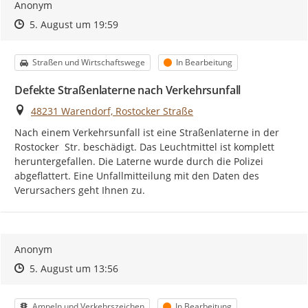
Anonym
Zeitpunkt des Erstellens
Zeitpunkt des Erstellens
Zur Äußerung
5. August um 19:59
Kategorie
Status
Straßen und Wirtschaftswege
In Bearbeitung
Defekte Straßenlaterne nach Verkehrsunfall
Ort
48231 Warendorf, Rostocker Straße
Nach einem Verkehrsunfall ist eine Straßenlaterne in der 
Rostocker  Str. beschädigt. Das Leuchtmittel ist komplett 
heruntergefallen. Die Laterne wurde durch die Polizei 
abgeflattert. Eine Unfallmitteilung mit den Daten des 
Verursachers geht Ihnen zu.
Anonym
Zeitpunkt des Erstellens
Zeitpunkt des Erstellens
Zur Äußerung
5. August um 13:56
Kategorie
Status
Ampeln und Verkehrszeichen
In Bearbeitung