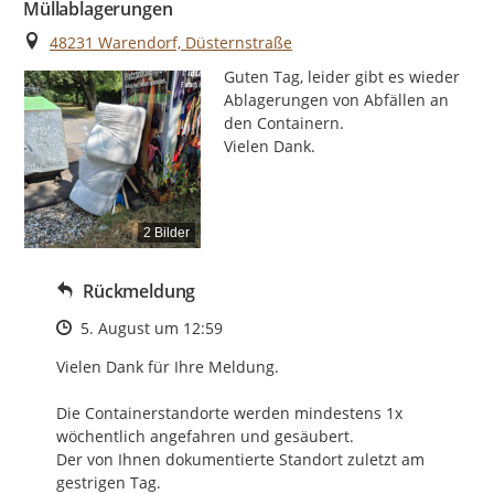
Müllablagerungen
Ort
48231 Warendorf, Düsternstraße
Guten Tag, leider gibt es wieder 
Ablagerungen von Abfällen an 
den Containern.

Vielen Dank.
2 Bilder
Rückmeldung
Zeitpunkt des Erstellens
5. August um 12:59
Vielen Dank für Ihre Meldung.

Die Containerstandorte werden mindestens 1x 
wöchentlich angefahren und gesäubert.

Der von Ihnen dokumentierte Standort zuletzt am 
gestrigen Tag.
