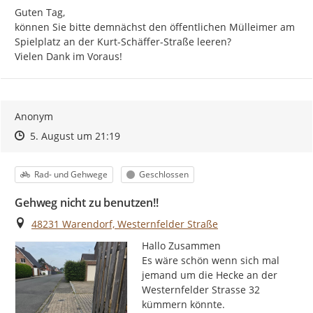
Guten Tag,

können Sie bitte demnächst den öffentlichen Mülleimer am 
Spielplatz an der Kurt-Schäffer-Straße leeren?

Vielen Dank im Voraus!
Anonym
Zeitpunkt des Erstellens
Zeitpunkt des Erstellens
Zur Äußerung
5. August um 21:19
Kategorie
Status
Rad- und Gehwege
Geschlossen
Gehweg nicht zu benutzen!!
Ort
48231 Warendorf, Westernfelder Straße
Hallo Zusammen

Es wäre schön wenn sich mal 
jemand um die Hecke an der 
Westernfelder Strasse 32 
kümmern könnte.
