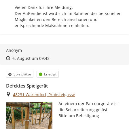
Vielen Dank für Ihre Meldung.

Der Außendienst wird sich im Rahmen der personellen 
Möglichkeiten den Bereich anschauen und 
entsprechende Maßnahmen einleiten.
Anonym
Zeitpunkt des Erstellens
Zeitpunkt des Erstellens
Zur Äußerung
6. August um 09:43
Kategorie
Status
Spielplätze
Erledigt
Defektes Spielgerät
Ort
48231 Warendorf, Probsteigasse
An einem der Parcourgeräte ist 
die Seilarretierung gelöst.

Bitte um Befestigung