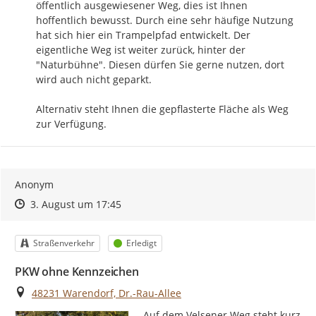
öffentlich ausgewiesener Weg, dies ist Ihnen 
hoffentlich bewusst. Durch eine sehr häufige Nutzung 
hat sich hier ein Trampelpfad entwickelt. Der 
eigentliche Weg ist weiter zurück, hinter der 
"Naturbühne". Diesen dürfen Sie gerne nutzen, dort 
wird auch nicht geparkt.

Alternativ steht Ihnen die gepflasterte Fläche als Weg 
zur Verfügung.
Anonym
Zeitpunkt des Erstellens
Zeitpunkt des Erstellens
Zur Äußerung
3. August um 17:45
Kategorie
Status
Straßenverkehr
Erledigt
PKW ohne Kennzeichen
Ort
48231 Warendorf, Dr.-Rau-Allee
Auf dem Velsener Weg steht kurz 