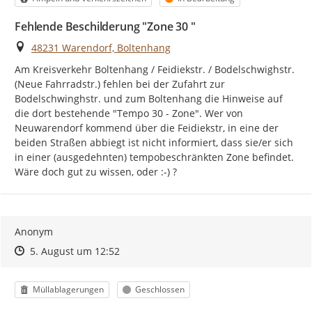
Fehlende Beschilderung "Zone 30 "
Ort
48231 Warendorf, Boltenhang
Am Kreisverkehr Boltenhang / Feidiekstr. / Bodelschwighstr. 
(Neue Fahrradstr.) fehlen bei der Zufahrt zur 
Bodelschwinghstr. und zum Boltenhang die Hinweise auf 
die dort bestehende "Tempo 30 - Zone". Wer von 
Neuwarendorf kommend über die Feidiekstr, in eine der 
beiden Straßen abbiegt ist nicht informiert, dass sie/er sich 
in einer (ausgedehnten) tempobeschränkten Zone befindet. 
Wäre doch gut zu wissen, oder :-) ?
Anonym
Zeitpunkt des Erstellens
Zeitpunkt des Erstellens
Zur Äußerung
5. August um 12:52
Kategorie
Status
Müllablagerungen
Geschlossen