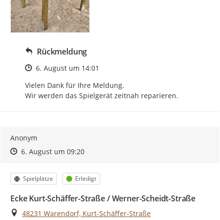
Rückmeldung
Zeitpunkt des Erstellens
6. August um 14:01
Vielen Dank für Ihre Meldung.

Wir werden das Spielgerät zeitnah reparieren.
Anonym
Zeitpunkt des Erstellens
Zeitpunkt des Erstellens
Zur Äußerung
6. August um 09:20
Kategorie
Status
Spielplätze
Erledigt
Ecke Kurt-Schäffer-Straße / Werner-Scheidt-Straße
Ort
48231 Warendorf, Kurt-Schäffer-Straße