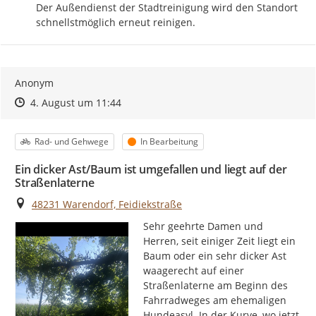
Der Außendienst der Stadtreinigung wird den Standort 
schnellstmöglich erneut reinigen.
Anonym
Zeitpunkt des Erstellens
Zeitpunkt des Erstellens
Zur Äußerung
4. August um 11:44
Kategorie
Status
Rad- und Gehwege
In Bearbeitung
Ein dicker Ast/Baum ist umgefallen und liegt auf der
Straßenlaterne
Ort
48231 Warendorf, Feidiekstraße
Sehr geehrte Damen und 
Herren, seit einiger Zeit liegt ein 
Baum oder ein sehr dicker Ast 
waagerecht auf einer 
Straßenlaterne am Beginn des 
Fahrradweges am ehemaligen 
Hundeasyl. In der Kurve, wo jetzt 