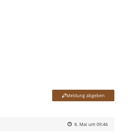
Meldung abgeben
Zeitpunkt des Erstellens
Zeitpunkt des Erstellens
Zur Äußerung
8. Mai um 09:46