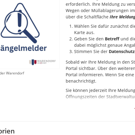
erforderlich. Ihre Meldung zu ver
Wegen oder Müllablagerungen im 
über die Schaltfläche
Ihre Meldun
Wählen Sie dafür zunächst d
Karte aus.
Geben Sie den
Betreff
und di
dabei möglichst genaue Anga
Stimmen Sie der
Datenschutz
Sobald wir Ihre Meldung in den S
Portal sichtbar. Über den weiter
der Warendorf
Portal informieren. Wenn Sie ein
benachrichtigt.
Sie können jederzeit Ihre Meldun
Öffnungszeiten der Stadtverwaltu
Beachten Sie beim Hochladen von 
KFZ-Kennzeichen abgebildet sein 
Bitte melden Sie nur behebbare
richten Sie bitte an die
Stadtverw
orien