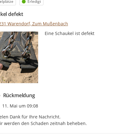
egorie
Status
elplätze
Erledigt
kel defekt
231 Warendorf, Zum Mußenbach
Eine Schaukel ist defekt
Rückmeldung
Zeitpunkt des Erstellens
11. Mai um 09:08
elen Dank für Ihre Nachricht.

ir werden den Schaden zeitnah beheben.