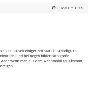
Zeitpunkt des Erstellens
Zeitpunkt des Erstellens
Zur Äußerung
6. Mai um 13:09
mknicken) und bei Regen bilden sich große 
n. Grade wenn man aus dem Wohnmobil raus kommt, 
ssteigen.