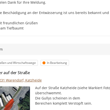
elen Dank für Ihre Meldung.

e Beschädigung an der Entwässerung ist uns bereits bekannt und e
t freundlichen Grüßen

eam Tiefbaumt
ym
egorie
Status
aßen und Wirtschaftswege
In Bearbeitung
r auf der Straße
231 Warendorf, Katzheide
Auf der Straße Katzheide (siehe Markiert Fot
überschwemmt.

Die Gullys scheinen in dem

Bereichen komplett Verstopft sein.