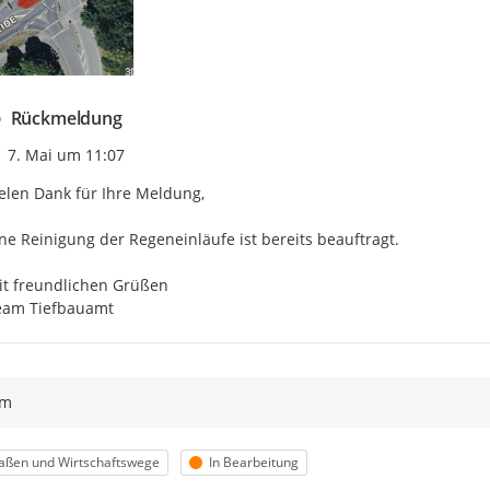
Rückmeldung
Zeitpunkt des Erstellens
7. Mai um 11:07
elen Dank für Ihre Meldung, 

ne Reinigung der Regeneinläufe ist bereits beauftragt. 

t freundlichen Grüßen 

eam Tiefbauamt
ym
egorie
Status
aßen und Wirtschaftswege
In Bearbeitung