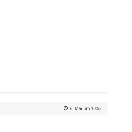
Zeitpunkt des Erstellens
Zeitpunkt des Erstellens
Zur Äußerung
6. Mai um 10:55