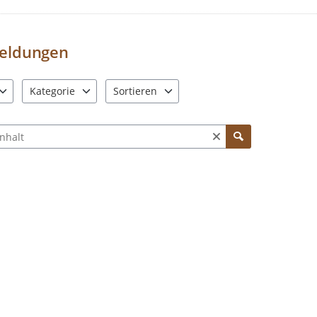
Meldungen zur
Straßenbeleucht
Sie bitte direkt an die Stadtwerk
Straßenbeleuchtungsstörung
eldungen
Alle Meldungen zu
anderen Gewä
und Bodenverband:
WuB Kontaktf
Kategorie
Sortieren
Meldungen zu den
Baustellen
im 
Warendorfer Altstadt nimmt das 
e verfügbar. Benutzen Sie "Pfeiltaste oben" und "Pfeiltaste unten"
12 Einträge verfügbar. Benutzen Sie "Pfeiltaste oben" und "Pf
2 Einträge verfügbar. Benutzen Sie "Pfeiltas
Warendorf
ch Meldungen und Kommentaren
In Notfällen und bei akuter Gefahr, kont
der Polizei -110