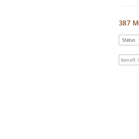
387
M
Status
3 Einträg
Suche na