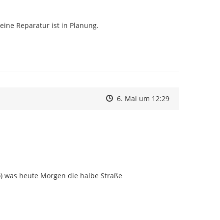
ine Reparatur ist in Planung.

Zeitpunkt des Erstellens
Zeitpunkt des Erstellens
Zur Äußerung
6. Mai um 12:29
o) was heute Morgen die halbe Straße 