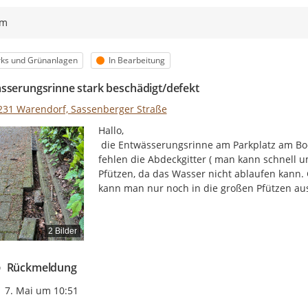
ym
egorie
Status
rks und Grünanlagen
In Bearbeitung
sserungsrinne stark beschädigt/defekt
231 Warendorf, Sassenberger Straße
Hallo,

 die Entwässerungsrinne am Parkplatz am Bootshaus ist seit einiger Zeit stark beschädigt. Es 
fehlen die Abdeckgitter ( man kann schnell u
Pfützen, da das Wasser nicht ablaufen kan
kann man nur noch in die großen Pfützen au
2 Bilder
Rückmeldung
Zeitpunkt des Erstellens
7. Mai um 10:51