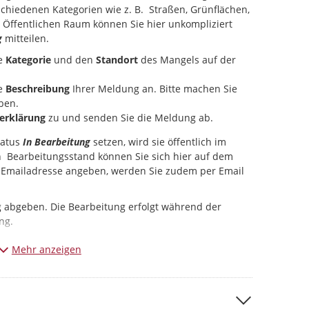
schiedenen Kategorien wie z. B. Straßen, Grünflächen,
Öffentlichen Raum können Sie hier unkompliziert
g
mitteilen.
ie
Kategorie
und den
Standort
des Mangels auf der
e
Beschreibung
Ihrer Meldung an. Bitte machen Sie
ben.
erklärung
zu und senden Sie die Meldung ab.
tatus
In Bearbeitung
setzen, wird sie öffentlich im
en Bearbeitungsstand können Sie sich hier auf dem
e Emailadresse angeben, werden Sie zudem per Email
g abgeben. Die Bearbeitung erfolgt während der
ng.
Bildern zu Ihrer Meldung, dass keine Personen oder
Mehr anzeigen
dürfen.
 Mängel. Allgemeine Beschwerden und Anregungen
altung
.