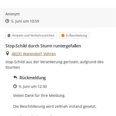
Anonym
Zeitpunkt des Erstellens
Zeitpunkt des Erstellens
Zur Äußerung
5. Juni um 10:59
Kategorie
Status
Ampeln und Verkehrszeichen
In Bearbeitung
Stop-Schild durch Sturm runtergefallen
Ort
48231 Warendorf, Vohren
stop-Schild aus der Verankerung gerissen, aufgrund des 
Sturmes
Rückmeldung
Zeitpunkt des Erstellens
9. Juni um 12:30
Vielen Dank für Ihre Meldung.

Die Beschilderung wird zeitnah instand gesetzt.
