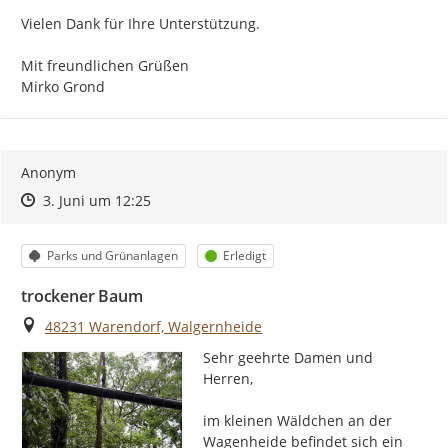
Vielen Dank für Ihre Unterstützung.

Mit freundlichen Grüßen

Mirko Grond
Anonym
Zeitpunkt des Erstellens
Zeitpunkt des Erstellens
Zur Äußerung
3. Juni um 12:25
Kategorie
Status
Parks und Grünanlagen
Erledigt
trockener Baum
Ort
48231 Warendorf, Walgernheide
Sehr geehrte Damen und 
Herren,

im kleinen Wäldchen an der 
Wagenheide befindet sich ein 