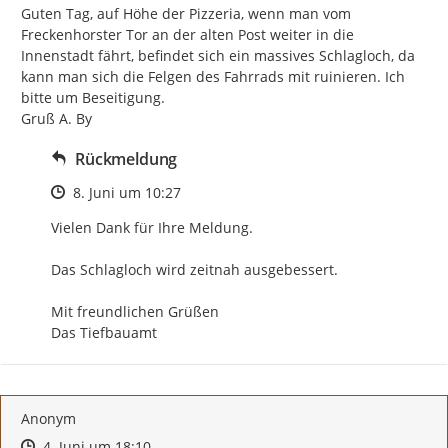
Guten Tag, auf Höhe der Pizzeria, wenn man vom 
Freckenhorster Tor an der alten Post weiter in die 
Innenstadt fährt, befindet sich ein massives Schlagloch, da 
kann man sich die Felgen des Fahrrads mit ruinieren. Ich 
bitte um Beseitigung.

Gruß A. By
Rückmeldung
Zeitpunkt des Erstellens
8. Juni um 10:27
Vielen Dank für Ihre Meldung.

Das Schlagloch wird zeitnah ausgebessert.

Mit freundlichen Grüßen

Das Tiefbauamt
Anonym
Zeitpunkt des Erstellens
Zeitpunkt des Erstellens
Zur Äußerung
4. Juni um 18:10