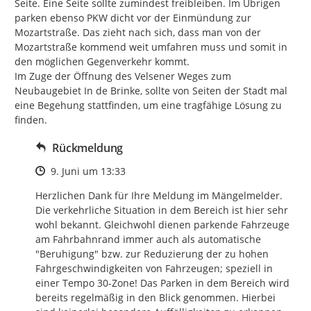
Seite. Eine Seite sollte zumindest freibleiben. Im Übrigen 
parken ebenso PKW dicht vor der Einmündung zur 
Mozartstraße. Das zieht nach sich, dass man von der 
Mozartstraße kommend weit umfahren muss und somit in 
den möglichen Gegenverkehr kommt.

Im Zuge der Öffnung des Velsener Weges zum 
Neubaugebiet In de Brinke, sollte von Seiten der Stadt mal 
eine Begehung stattfinden, um eine tragfähige Lösung zu 
finden.
Rückmeldung
Zeitpunkt des Erstellens
9. Juni um 13:33
Herzlichen Dank für Ihre Meldung im Mängelmelder. 
Die verkehrliche Situation in dem Bereich ist hier sehr 
wohl bekannt. Gleichwohl dienen parkende Fahrzeuge 
am Fahrbahnrand immer auch als automatische 
"Beruhigung" bzw. zur Reduzierung der zu hohen 
Fahrgeschwindigkeiten von Fahrzeugen; speziell in 
einer Tempo 30-Zone! Das Parken in dem Bereich wird 
bereits regelmäßig in den Blick genommen. Hierbei 