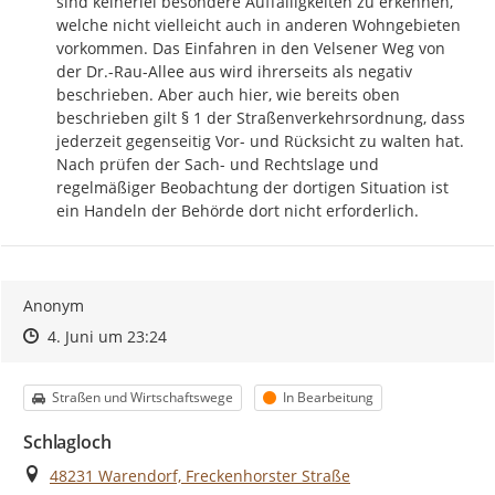
sind keinerlei besondere Auffälligkeiten zu erkennen, 
welche nicht vielleicht auch in anderen Wohngebieten 
vorkommen. Das Einfahren in den Velsener Weg von 
der Dr.-Rau-Allee aus wird ihrerseits als negativ 
beschrieben. Aber auch hier, wie bereits oben 
beschrieben gilt § 1 der Straßenverkehrsordnung, dass 
jederzeit gegenseitig Vor- und Rücksicht zu walten hat. 
Nach prüfen der Sach- und Rechtslage und 
regelmäßiger Beobachtung der dortigen Situation ist 
ein Handeln der Behörde dort nicht erforderlich.
Anonym
Zeitpunkt des Erstellens
Zeitpunkt des Erstellens
Zur Äußerung
4. Juni um 23:24
Kategorie
Status
Straßen und Wirtschaftswege
In Bearbeitung
Schlagloch
Ort
48231 Warendorf, Freckenhorster Straße