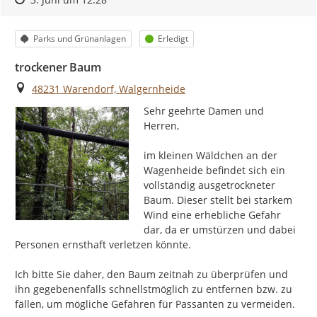
Kategorie
Status
Parks und Grünanlagen
Erledigt
trockener Baum
Ort
48231 Warendorf, Walgernheide
Sehr geehrte Damen und 
Herren,

im kleinen Wäldchen an der 
Wagenheide befindet sich ein 
vollständig ausgetrockneter 
Baum. Dieser stellt bei starkem 
Wind eine erhebliche Gefahr 
dar, da er umstürzen und dabei 
Personen ernsthaft verletzen könnte.

Ich bitte Sie daher, den Baum zeitnah zu überprüfen und 
ihn gegebenenfalls schnellstmöglich zu entfernen bzw. zu 
fällen, um mögliche Gefahren für Passanten zu vermeiden.
