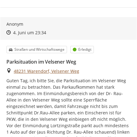
Anonym
Zeitpunkt des Erstellens
Zeitpunkt des Erstellens
Zur Äußerung
4. Juni um 23:34
Kategorie
Status
Straßen und Wirtschaftswege
Erledigt
Parksituation im Velsener Weg
Ort
48231 Warendorf, Velsener Weg
Guten Tag, ich bitte Sie, die Parksituation im Velsener Weg 
einmal zu betrachten. Das Parkaufkommen hat stark 
zugenommen. Im Einmündungsbereich von der Dr- Rau-
Allee in den Velsener Weg sollte eine Sperrfläche 
eingezeichnet werden, damit Fahrzeuge nicht bis zum 
Schnittpunkt Dr.Rau-Allee parken, ein Einscheren ist für 
PKW, die in den Velsener Weg einbiegen oft nicht möglich. 
Vor der Einmündung Lortzingstraße parkt auch mindestens 
1 Auto auf der (aus Richtung Dr. Rau-Allee schauend) linken 