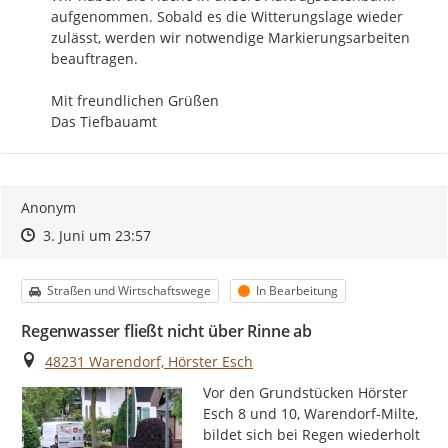
aufgenommen. Sobald es die Witterungslage wieder 
zulässt, werden wir notwendige Markierungsarbeiten 
beauftragen.

Mit freundlichen Grüßen

Das Tiefbauamt
Anonym
Zeitpunkt des Erstellens
Zeitpunkt des Erstellens
Zur Äußerung
3. Juni um 23:57
Kategorie
Status
Straßen und Wirtschaftswege
In Bearbeitung
Regenwasser fließt nicht über Rinne ab
Ort
48231 Warendorf, Hörster Esch
Vor den Grundstücken Hörster 
Esch 8 und 10, Warendorf-Milte, 
bildet sich bei Regen wiederholt 