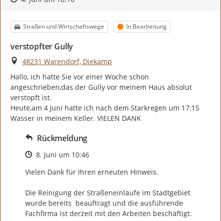
Kategorie
Status
Straßen und Wirtschaftswege
In Bearbeitung
verstopfter Gully
Ort
48231 Warendorf, Diekamp
Hallo, ich hatte Sie vor einer Woche schon 
angeschrieben,das der Gully vor meinem Haus absolut 
verstopft ist.

Heute,am 4 Juni hatte ich nach dem Starkregen um 17:15 
Wasser in meinem Keller. VIELEN DANK
Rückmeldung
Zeitpunkt des Erstellens
8. Juni um 10:46
Vielen Dank für Ihren erneuten Hinweis.

Die Reinigung der Straßeneinläufe im Stadtgebiet 
wurde bereits  beauftragt und die ausführende 
Fachfirma ist derzeit mit den Arbeiten beschäftigt. 