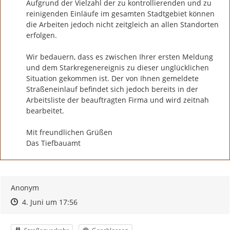
Aufgrund der Vielzahl der zu kontrollierenden und zu 
reinigenden Einläufe im gesamten Stadtgebiet können 
die Arbeiten jedoch nicht zeitgleich an allen Standorten 
erfolgen.

Wir bedauern, dass es zwischen Ihrer ersten Meldung 
und dem Starkregenereignis zu dieser unglücklichen 
Situation gekommen ist. Der von Ihnen gemeldete 
Straßeneinlauf befindet sich jedoch bereits in der 
Arbeitsliste der beauftragten Firma und wird zeitnah 
bearbeitet.

Mit freundlichen Grüßen

Das Tiefbauamt
Anonym
Zeitpunkt des Erstellens
Zeitpunkt des Erstellens
Zur Äußerung
4. Juni um 17:56
Kategorie
Status