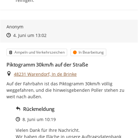
reinigen.
Anonym
Zeitpunkt des Erstellens
Zeitpunkt des Erstellens
Zur Äußerung
4. Juni um 13:02
Kategorie
Status
Ampeln und Verkehrszeichen
In Bearbeitung
Piktogramm 30km/h auf der Straße
Ort
48231 Warendorf, In de Brinke
Auf der Fahrbahn ist das Piktogramm 30km/h völlig 
weggefahren, und die hinweisgebenden Poller stehen zu 
weit nach außen.
Rückmeldung
Zeitpunkt des Erstellens
8. Juni um 10:19
Vielen Dank für Ihre Nachricht.  

Wir haben die Fläche in unsere Auftragsdatenbank 