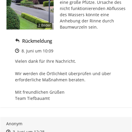
eine große Pfütze. Ursache des 
nicht funktionierenden Abflusses 
des Wassers könnte eine 
Anhebung der Rinne durch 
2 Bilder
Baumwurzeln sein.
Rückmeldung
Zeitpunkt des Erstellens
8. Juni um 10:09
Vielen dank für Ihre Nachricht.

Wir werden die Örtlichkeit überprüfen und über 
erforderliche Maßnahmen beraten.

Mit freundlichen Grüßen

Team Tiefbauamt
Anonym
Zeitpunkt des Erstellens
Zeitpunkt des Erstellens
Zur Äußerung
3. Juni um 12:28