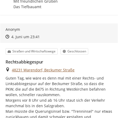
Mit freundlichen Grüßen

Das Tiefbauamt
Anonym
Zeitpunkt des Erstellens
Zeitpunkt des Erstellens
Zur Äußerung
4. Juni um 23:41
Kategorie
Status
Straßen und Wirtschaftswege
Geschlossen
Rechtsabbiegespur
Ort
48231 Warendorf, Beckumer Straße
Guten Tag, wie wäre es denn mal mit einer Rechts- und 
Linksabbiegespur auf der Beckumer Straße, so dass die 
PKW, die auf die B475 in Richtung Westkirchen befahren 
wollen, schneller rauskommen.

Morgens vor 8 Uhr und ab 16 Uhr staut sich der Verkehr 
manchmal bis in den Salzgraben.

Man müsste die Querungsinsel bzw. "Trenninsel" nur etwas 
zurückbauen und damit schmaler gestalten und 