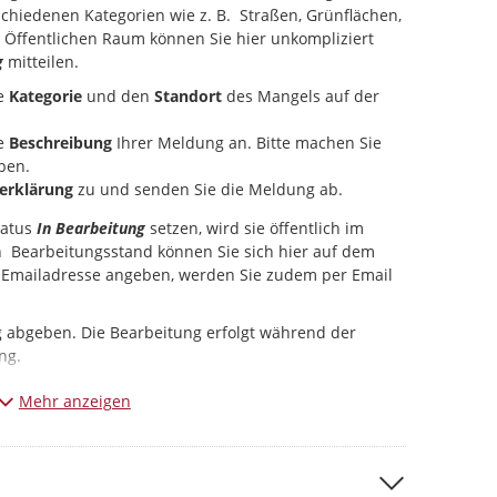
schiedenen Kategorien wie z. B. Straßen, Grünflächen,
Öffentlichen Raum können Sie hier unkompliziert
g
mitteilen.
ie
Kategorie
und den
Standort
des Mangels auf der
e
Beschreibung
Ihrer Meldung an. Bitte machen Sie
ben.
erklärung
zu und senden Sie die Meldung ab.
tatus
In Bearbeitung
setzen, wird sie öffentlich im
en Bearbeitungsstand können Sie sich hier auf dem
e Emailadresse angeben, werden Sie zudem per Email
g abgeben. Die Bearbeitung erfolgt während der
ng.
Bildern zu Ihrer Meldung, dass keine Personen oder
Mehr anzeigen
dürfen.
 Mängel. Allgemeine Beschwerden und Anregungen
altung
.