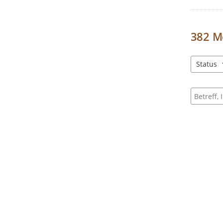
382
M
Status
3 Einträg
Suche na