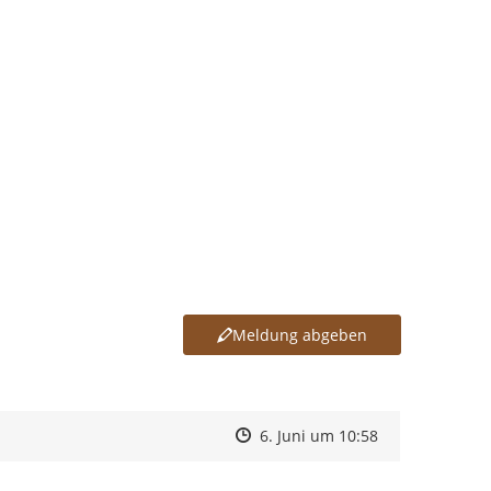
Meldung abgeben
Zeitpunkt des Erstellens
Zeitpunkt des Erstellens
Zur Äußerung
6. Juni um 10:58