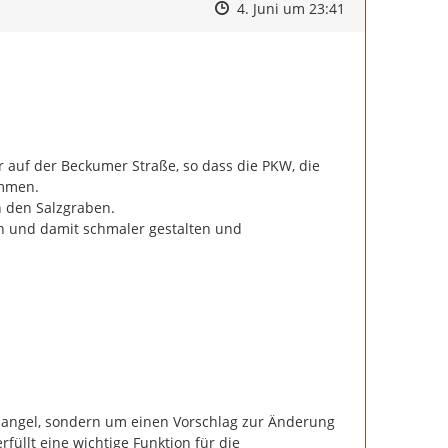
Zeitpunkt des Erstellens
Zeitpunkt des Erstellens
Zur Äußerung
4. Juni um 23:41
 auf der Beckumer Straße, so dass die PKW, die 
mmen.

 den Salzgraben.

 und damit schmaler gestalten und 
Mangel, sondern um einen Vorschlag zur Änderung 
llt eine wichtige Funktion für die 