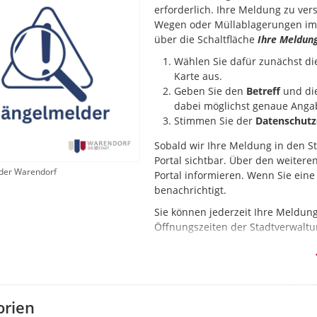
erforderlich. Ihre Meldung zu ver
Wegen oder Müllablagerungen im 
über die Schaltfläche
Ihre Meldun
Wählen Sie dafür zunächst d
Karte aus.
Geben Sie den
Betreff
und di
dabei möglichst genaue Anga
Stimmen Sie der
Datenschutz
Sobald wir Ihre Meldung in den S
Portal sichtbar. Über den weiter
der Warendorf
Portal informieren. Wenn Sie ein
benachrichtigt.
Sie können jederzeit Ihre Meldun
Öffnungszeiten der Stadtverwaltu
Beachten Sie beim Hochladen von 
KFZ-Kennzeichen abgebildet sein 
Bitte melden Sie nur behebbare
richten Sie bitte an die
Stadtverw
orien