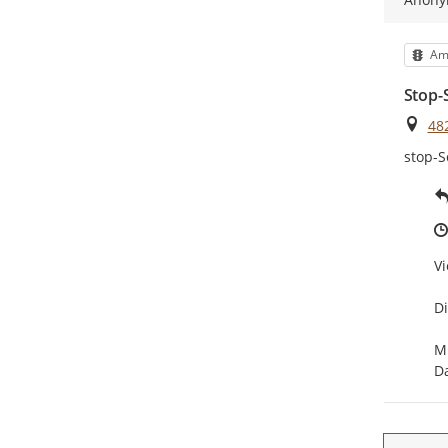
Kat
Am
Stop-
Ort
48
stop-S
Vi
Di
Mi
D