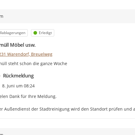
ym
egorie
Status
llablagerungen
Erledigt
müll Möbel usw.
231 Warendorf, Breuelweg
üll steht schon die ganze Woche
Rückmeldung
Zeitpunkt des Erstellens
8. Juni um 08:24
elen Dank für Ihre Meldung.

r Außendienst der Stadtreinigung wird den Standort prüfen und al
ym