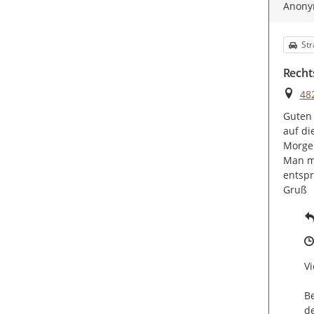
Anon
Kat
Str
Recht
Ort
48
Guten 
auf di
Morgen
Man mü
entspr
Gruß
Vi
Be
de