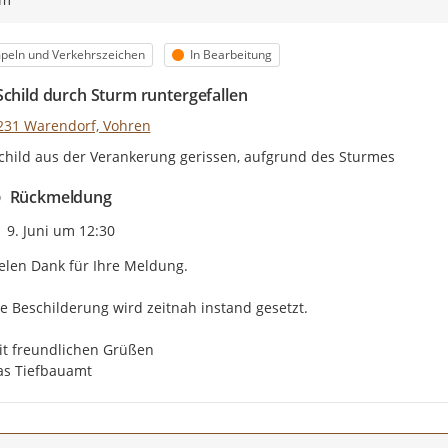
egorie
Status
peln und Verkehrszeichen
In Bearbeitung
Schild durch Sturm runtergefallen
231 Warendorf, Vohren
child aus der Verankerung gerissen, aufgrund des Sturmes
Rückmeldung
Zeitpunkt des Erstellens
9. Juni um 12:30
elen Dank für Ihre Meldung.

e Beschilderung wird zeitnah instand gesetzt.

t freundlichen Grüßen

as Tiefbauamt