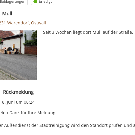
egorie
Status
llablagerungen
Erledigt
r Müll
231 Warendorf, Ostwall
Seit 3 Wochen liegt dort Müll auf der Straße.
Rückmeldung
Zeitpunkt des Erstellens
8. Juni um 08:24
elen Dank für Ihre Meldung.

r Außendienst der Stadtreinigung wird den Standort prüfen und al