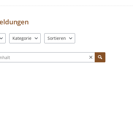
Meldungen zur
Straßenbeleucht
Sie bitte direkt an die Stadtwerk
Straßenbeleuchtungsstörung
eldungen
Alle Meldungen zu
anderen Gewä
und Bodenverband:
WuB Kontaktf
Kategorie
Sortieren
Meldungen zu den
Baustellen
im 
Warendorfer Altstadt nimmt das 
e verfügbar. Benutzen Sie "Pfeiltaste oben" und "Pfeiltaste unten"
12 Einträge verfügbar. Benutzen Sie "Pfeiltaste oben" und "Pf
2 Einträge verfügbar. Benutzen Sie "Pfeiltas
Warendorf
ch Meldungen und Kommentaren
In Notfällen und bei akuter Gefahr, kont
der Polizei -110