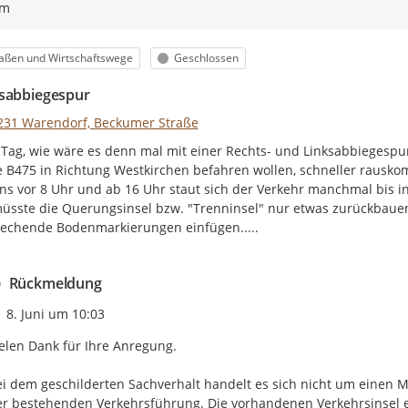
ym
egorie
Status
aßen und Wirtschaftswege
Geschlossen
sabbiegespur
231 Warendorf, Beckumer Straße
Tag, wie wäre es denn mal mit einer Rechts- und Linksabbiegespur
e B475 in Richtung Westkirchen befahren wollen, schneller rausko
s vor 8 Uhr und ab 16 Uhr staut sich der Verkehr manchmal bis in
sste die Querungsinsel bzw. "Trenninsel" nur etwas zurückbauen
echende Bodenmarkierungen einfügen.....

Rückmeldung
Zeitpunkt des Erstellens
8. Juni um 10:03
elen Dank für Ihre Anregung.

i dem geschilderten Sachverhalt handelt es sich nicht um einen 
r bestehenden Verkehrsführung. Die vorhandenen Verkehrsinsel erfü