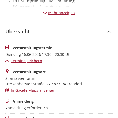
18 Uhr Begrüßung und Einführung
Bürgermeister Peter Horstmann
Windkraftentwicklung in Warendorf (damals – heute –
Mehr anzeigen
morgen) / Übersicht Windparkprojekte / Bedeutung der
Windprojekte
Paul Hartmann (Stadt Warendorf)
Übersicht
Wie entsteht ein Windpark?
Kai Solinski (BBWind)
Finanzierung und Beteiligung bei der Windkraftnutzung
Veranstaltungstermin
Elmar Kersting (Sparkasse Münsterland)
Dienstag 16.06.2026 17:30 - 20:30 Uhr
Ausklang / Begegnung im Forum mit den Projektierern /
Termin speichern
Betreibern im Foyer
Dauer: bis ca. 20:30 Uhr
Veranstaltungsort
Sparkassenforum
Freckenhorster Straße 65, 48231 Warendorf
In Google Maps anzeigen
Anmeldung
Anmeldung erforderlich