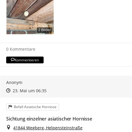
2 Bilder
0 Kommentare
Kommentieren
Anonym
Zeitpunkt des Erstellens
Zeitpunkt des Erstellens
Zur Äußerung
23. Mai um 06:35
Kategorie
Befall Asiatische Hornisse
Sichtung einzelner asiatischer Hornisse
Ort
41844 Wegberg, Helpensteinstraße