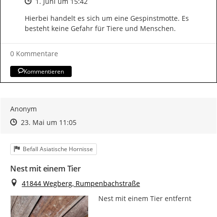
Zeitpunkt des Erstellens
1. Juni um 15:42
Hierbei handelt es sich um eine Gespinstmotte. Es 
besteht keine Gefahr für Tiere und Menschen.
0 Kommentare
Kommentieren
Anonym
Zeitpunkt des Erstellens
Zeitpunkt des Erstellens
Zur Äußerung
23. Mai um 11:05
Kategorie
Befall Asiatische Hornisse
Nest mit einem Tier
Ort
41844 Wegberg, Rumpenbachstraße
Nest mit einem Tier entfernt