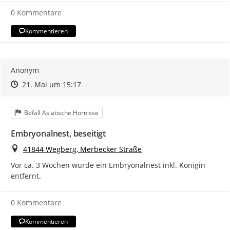
0 Kommentare
Kommentieren
Anonym
Zeitpunkt des Erstellens
Zeitpunkt des Erstellens
Zur Äußerung
21. Mai um 15:17
Kategorie
Befall Asiatische Hornisse
Embryonalnest, beseitigt
Ort
41844 Wegberg, Merbecker Straße
Vor ca. 3 Wochen wurde ein Embryonalnest inkl. Königin 
entfernt.
0 Kommentare
Kommentieren