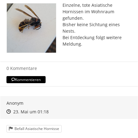
Einzelne, tote Asiatische 
Hornissen im Wohnraum 
gefunden.

Bisher keine Sichtung eines 
Nests.

Bei Entdeckung folgt weitere 
Meldung.
0 Kommentare
Kommentieren
Anonym
Zeitpunkt des Erstellens
Zeitpunkt des Erstellens
Zur Äußerung
23. Mai um 01:18
Kategorie
Befall Asiatische Hornisse