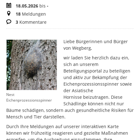
Zeitraum
18.05.2026
bis
-
Meldungen
18
Meldungen
Kommentare
3
Kommentare
Liebe Bürgerinnen und Bürger
von Wegberg,
wir laden Sie herzlich dazu ein,
sich an unserem
Beteiligungsportal zu beteiligen
und aktiv zur Bekämpfung der
Eichenprozessionsspinner sowie
der Asiatische
Nest
Hornisse beizutragen. Diese
Eichenprozessionsspinner
Schädlinge können nicht nur
Bäume schädigen, sondern auch gesundheitliche Risiken für
Mensch und Tier darstellen.
Durch Ihre Meldungen auf unserer interaktiven Karte
können wir frühzeitig reagieren und gezielte Maßnahmen
ergreifen, um die Ausbreitung einzudämmen. Ihre