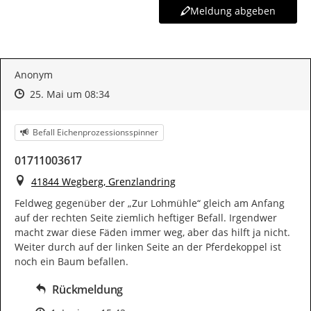
Meldung abgeben
Anonym
Zeitpunkt des Erstellens
Zeitpunkt des Erstellens
Zur Äußerung
25. Mai um 08:34
Kategorie
Befall Eichenprozessionsspinner
01711003617
Ort
41844 Wegberg, Grenzlandring
Feldweg gegenüber der „Zur Lohmühle“ gleich am Anfang 
auf der rechten Seite ziemlich heftiger Befall. Irgendwer 
macht zwar diese Fäden immer weg, aber das hilft ja nicht. 
Weiter durch auf der linken Seite an der Pferdekoppel ist 
noch ein Baum befallen.
Rückmeldung