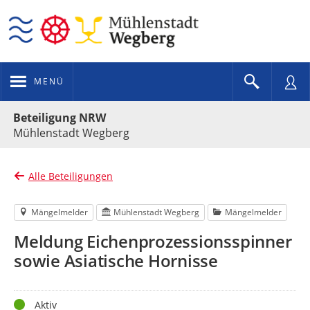
MENÜ
Portalnavigation
Beteiligung NRW
Mühlenstadt Wegberg
Alle Beteiligungen
Mängelmelder
Mühlenstadt Wegberg
Mängelmelder
Meldung Eichenprozessionsspinner
sowie Asiatische Hornisse
Status
Aktiv