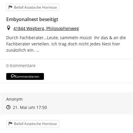
Kategorie
Befall Asiatische Hornisse
Embyonalnest beseitigt
Ort
41844 Wegberg, Philosophenweg
Durch Fachberater…Leute, sammeln müsst  ihr das & an die 
Fachberater verteilen. Ich trag doch nicht jedes Nest hier 
zusätzlich ein. …
0 Kommentare
Kommentieren
Anonym
Zeitpunkt des Erstellens
Zeitpunkt des Erstellens
Zur Äußerung
21. Mai um 17:50
Kategorie
Befall Asiatische Hornisse