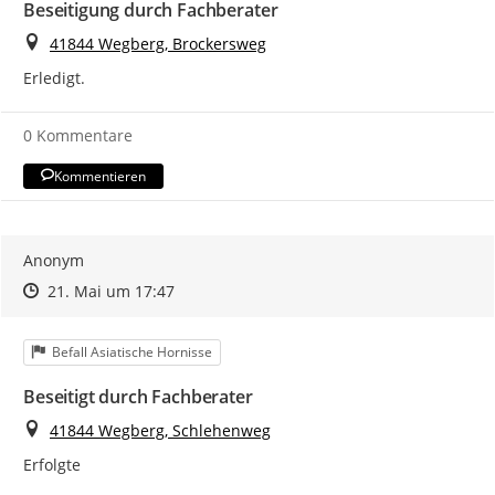
Beseitigung durch Fachberater
Ort
41844 Wegberg, Brockersweg
Erledigt.
0 Kommentare
Kommentieren
Anonym
Zeitpunkt des Erstellens
Zeitpunkt des Erstellens
Zur Äußerung
21. Mai um 17:47
Kategorie
Befall Asiatische Hornisse
Beseitigt durch Fachberater
Ort
41844 Wegberg, Schlehenweg
Erfolgte