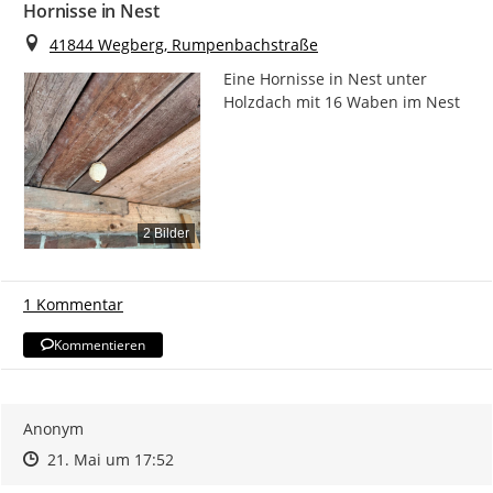
Hornisse in Nest
Ort
41844 Wegberg, Rumpenbachstraße
Eine Hornisse in Nest unter 
Holzdach mit 16 Waben im Nest
2 Bilder
1 Kommentar
Kommentieren
Anonym
Zeitpunkt des Erstellens
Zeitpunkt des Erstellens
Zur Äußerung
21. Mai um 17:52