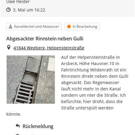
Uwe Heider
Zeitpunkt des Erstellens
Zeitpunkt des Erstellens
Zur Äußerung
3. Mai um 16:22
Kategorie
Status
Kanaldeckel und Abwasser
In Bearbeitung
Abgesackter Rinnstein neben Gulli
Ort
41844 Wegberg, Helpensteinstraße
Auf der Helpensteinstraße in 
Arsbeck, Höhe Hausner.10 in 
Fahrtrichtung Wildenrath ist ein 
Rinnstein direkt neben dem Gulli 
abgesackt. Das Regenwasser 
läuft nicht mehr in den Kanal 
sondern um nter die Straße. Ich 
befürchte, hier droht, dass die 
Straße unterspült werden 
könnte.
Rückmeldung