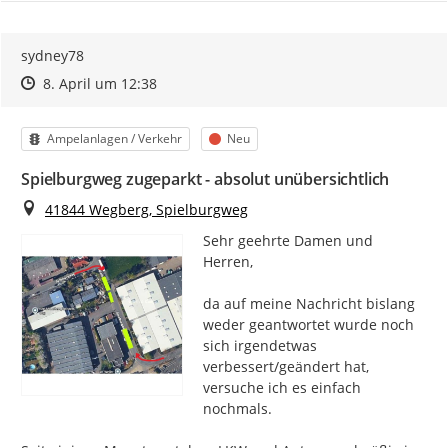
sydney78
Zeitpunkt des Erstellens
Zeitpunkt des Erstellens
Zur Äußerung
8. April um 12:38
Kategorie
Status
Ampelanlagen / Verkehr
Neu
Spielburgweg zugeparkt - absolut unübersichtlich
Ort
41844 Wegberg, Spielburgweg
Sehr geehrte Damen und 
Herren,

da auf meine Nachricht bislang 
weder geantwortet wurde noch 
sich irgendetwas 
verbessert/geändert hat, 
versuche ich es einfach 
nochmals.
