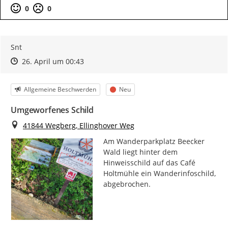
0
0
Snt
Zeitpunkt des Erstellens
Zeitpunkt des Erstellens
Zur Äußerung
26. April um 00:43
Kategorie
Status
Allgemeine Beschwerden
Neu
Umgeworfenes Schild
Ort
41844 Wegberg, Ellinghover Weg
Am Wanderparkplatz Beecker 
Wald liegt hinter dem 
Hinweisschild auf das Café 
Holtmühle ein Wanderinfoschild, 
abgebrochen.