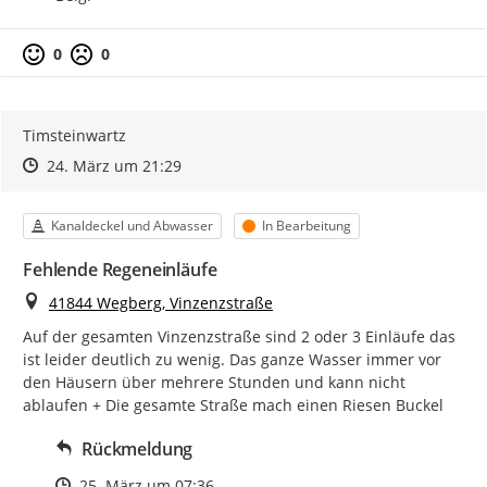
0
0
Timsteinwartz
Zeitpunkt des Erstellens
Zeitpunkt des Erstellens
Zur Äußerung
24. März um 21:29
Kategorie
Status
Kanaldeckel und Abwasser
In Bearbeitung
Fehlende Regeneinläufe
Ort
41844 Wegberg, Vinzenzstraße
Auf der gesamten Vinzenzstraße sind 2 oder 3 Einläufe das 
ist leider deutlich zu wenig. Das ganze Wasser immer vor 
den Häusern über mehrere Stunden und kann nicht 
ablaufen + Die gesamte Straße mach einen Riesen Buckel
Rückmeldung
Zeitpunkt des Erstellens
25. März um 07:36