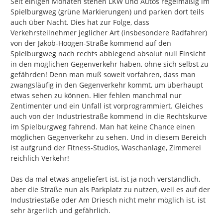
Seit einigen Monaten stehen LKW und Autos regelmäßig im 
Spielburgweg (grüne Markierungen) und parken dort teils 
auch über Nacht. Dies hat zur Folge, dass 
Verkehrsteilnehmer jeglicher Art (insbesondere Radfahrer) 
von der Jakob-Hoogen-Straße kommend auf den 
Spielburgweg nach rechts abbiegend absolut null Einsicht 
in den möglichen Gegenverkehr haben, ohne sich selbst zu 
gefährden! Denn man muß soweit vorfahren, dass man 
zwangsläufig in den Gegenverkehr kommt, um überhaupt 
etwas sehen zu können. Hier fehlen manchmal nur 
Zentimenter und ein Unfall ist vorprogrammiert. Gleiches 
auch von der Industriestraße kommend in die Rechtskurve 
im Spielburgweg fahrend. Man hat keine Chance einen 
möglichen Gegenverkehr zu sehen. Und in diesem Bereich 
ist aufgrund der Fitness-Studios, Waschanlage, Zimmerei 
reichlich Verkehr!

Das da mal etwas angeliefert ist, ist ja noch verständlich, 
aber die Straße nun als Parkplatz zu nutzen, weil es auf der 
Industriestaße oder Am Driesch nicht mehr möglich ist, ist 
sehr ärgerlich und gefährlich.
