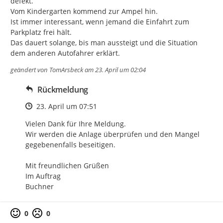
defekt.

Vom Kindergarten kommend zur Ampel hin.

Ist immer interessant, wenn jemand die Einfahrt zum 
Parkplatz frei hält.

Das dauert solange, bis man aussteigt und die Situation 
dem anderen Autofahrer erklärt.
geändert von
TomArsbeck
am 23. April um 02:04
Rückmeldung
Zeitpunkt des Erstellens
23. April um 07:51
Vielen Dank für Ihre Meldung.

Wir werden die Anlage überprüfen und den Mangel 
gegebenenfalls beseitigen.

Mit freundlichen Grüßen

Im Auftrag

Buchner
0
0