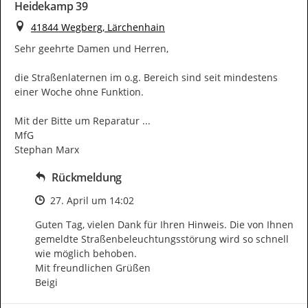
Heidekamp 39
Ort
41844 Wegberg, Lärchenhain
Sehr geehrte Damen und Herren,

die Straßenlaternen im o.g. Bereich sind seit mindestens 
einer Woche ohne Funktion.

Mit der Bitte um Reparatur ...

MfG

Stephan Marx
Rückmeldung
Zeitpunkt des Erstellens
27. April um 14:02
Guten Tag, vielen Dank für Ihren Hinweis. Die von Ihnen 
gemeldte Straßenbeleuchtungsstörung wird so schnell 
wie möglich behoben.

Mit freundlichen Grüßen

Beigi