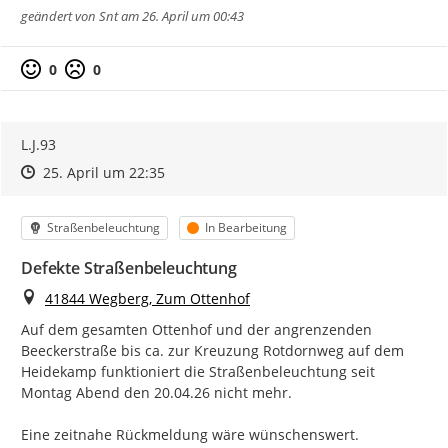
geändert von
Snt
am 26. April um 00:43
0
0
L.J.93
Zeitpunkt des Erstellens
Zeitpunkt des Erstellens
Zur Äußerung
25. April um 22:35
Kategorie
Status
Straßenbeleuchtung
In Bearbeitung
Defekte Straßenbeleuchtung
Ort
41844 Wegberg, Zum Ottenhof
Auf dem gesamten Ottenhof und der angrenzenden 
Beeckerstraße bis ca. zur Kreuzung Rotdornweg auf dem 
Heidekamp funktioniert die Straßenbeleuchtung seit 
Montag Abend den 20.04.26 nicht mehr.

Eine zeitnahe Rückmeldung wäre wünschenswert.
