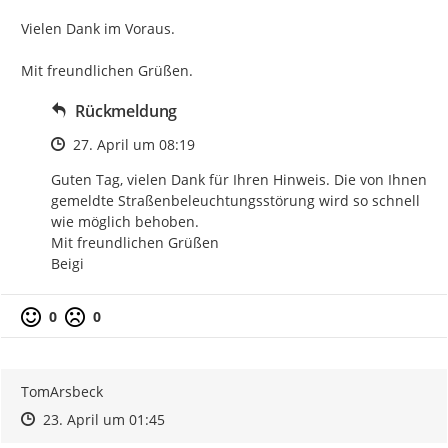
Vielen Dank im Voraus.

Mit freundlichen Grüßen.
Rückmeldung
Zeitpunkt des Erstellens
27. April um 08:19
Guten Tag, vielen Dank für Ihren Hinweis. Die von Ihnen 
gemeldte Straßenbeleuchtungsstörung wird so schnell 
wie möglich behoben.

Mit freundlichen Grüßen

Beigi
0
0
TomArsbeck
Zeitpunkt des Erstellens
Zeitpunkt des Erstellens
Zur Äußerung
23. April um 01:45