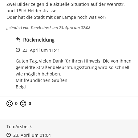
Zwei Bilder zeigen die aktuelle Situation auf der Wehrstr. 
und 1Bild Heiderstrasse.

Oder hat die Stadt mit der Lampe noch was vor?
geändert von
TomArsbeck
am 23. April um 02:08
Rückmeldung
Zeitpunkt des Erstellens
23. April um 11:41
Guten Tag, vielen Dank für Ihren Hinweis. Die von Ihnen 
gemeldte Straßenbeleuchtungsstörung wird so schnell 
wie möglich behoben.

Mit freundlichen Grüßen

Beigi
0
0
TomArsbeck
Zeitpunkt des Erstellens
Zeitpunkt des Erstellens
Zur Äußerung
23. April um 01:04