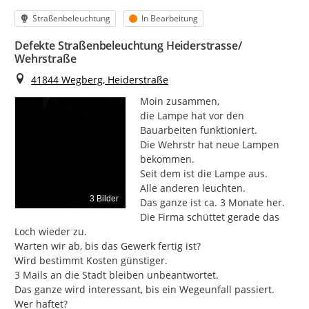
Kategorie
Status
Straßenbeleuchtung
In Bearbeitung
Defekte Straßenbeleuchtung Heiderstrasse/
Wehrstraße
Ort
41844 Wegberg, Heiderstraße
Moin zusammen,

die Lampe hat vor den 
Bauarbeiten funktioniert.

Die Wehrstr hat neue Lampen 
bekommen.

Seit dem ist die Lampe aus.

Alle anderen leuchten.

3 Bilder
Das ganze ist ca. 3 Monate her.

Die Firma schüttet gerade das 
Loch wieder zu.

Warten wir ab, bis das Gewerk fertig ist?

Wird bestimmt Kosten günstiger.

3 Mails an die Stadt bleiben unbeantwortet.

Das ganze wird interessant, bis ein Wegeunfall passiert.

Wer haftet?
