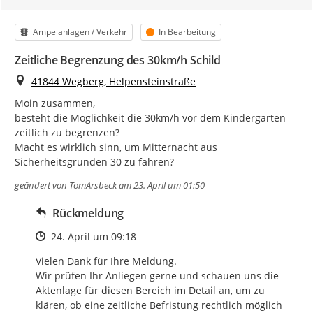
Kategorie
Status
Ampelanlagen / Verkehr
In Bearbeitung
Zeitliche Begrenzung des 30km/h Schild
Ort
41844 Wegberg, Helpensteinstraße
Moin zusammen,

besteht die Möglichkeit die 30km/h vor dem Kindergarten 
zeitlich zu begrenzen?

Macht es wirklich sinn, um Mitternacht aus 
Sicherheitsgründen 30 zu fahren?
geändert von
TomArsbeck
am 23. April um 01:50
Rückmeldung
Zeitpunkt des Erstellens
24. April um 09:18
Vielen Dank für Ihre Meldung.

Wir prüfen Ihr Anliegen gerne und schauen uns die 
Aktenlage für diesen Bereich im Detail an, um zu 
klären, ob eine zeitliche Befristung rechtlich möglich 