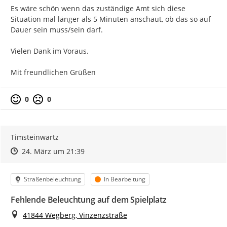
Es wäre schön wenn das zuständige Amt sich diese 
Situation mal länger als 5 Minuten anschaut, ob das so auf 
Dauer sein muss/sein darf.

Vielen Dank im Voraus.

Mit freundlichen Grüßen
0
0
Timsteinwartz
Zeitpunkt des Erstellens
Zeitpunkt des Erstellens
Zur Äußerung
24. März um 21:39
Kategorie
Status
Straßenbeleuchtung
In Bearbeitung
Fehlende Beleuchtung auf dem Spielplatz
Ort
41844 Wegberg, Vinzenzstraße