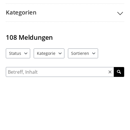
Kategorien
108
Meldungen
Status
Kategorie
Sortieren
4 Einträge verfügbar. Benutzen Sie "Pfeiltaste oben" und "Pfeil
9 Einträge verfügbar. Benutzen Sie "Pfeiltaste ob
4 Einträge verfügbar. Benutzen 
Suche nach Meldungen und Kommentaren