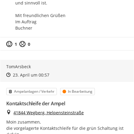
und sinnvoll ist.

Mit freundlichen Grüßen

Im Auftrag

Buchner
1
0
TomArsbeck
Zeitpunkt des Erstellens
Zeitpunkt des Erstellens
Zur Äußerung
23. April um 00:57
Kategorie
Status
Ampelanlagen / Verkehr
In Bearbeitung
Kontaktschleife der Ampel
Ort
41844 Wegberg, Helpensteinstraße
Moin zusammen,

die vorgelagerte Kontaktschleife für die grün Schaltung ist 