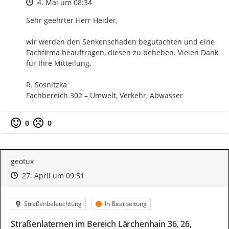
Zeitpunkt des Erstellens
4. Mai um 08:34
Sehr geehrter Herr Heider,

wir werden den Senkenschaden begutachten und eine 
Fachfirma beauftragen, diesen zu beheben. Vielen Dank 
für Ihre Mitteilung.

R. Sosnitzka

Fachbereich 302 – Umwelt, Verkehr, Abwasser
0
0
geotux
Zeitpunkt des Erstellens
Zeitpunkt des Erstellens
Zur Äußerung
27. April um 09:51
Kategorie
Status
Straßenbeleuchtung
In Bearbeitung
Straßenlaternen im Bereich Lärchenhain 36, 26,