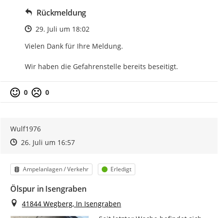
Rückmeldung
Zeitpunkt des Erstellens
29. Juli um 18:02
Vielen Dank für Ihre Meldung. 

Wir haben die Gefahrenstelle bereits beseitigt.
0
0
Wulf1976
Zeitpunkt des Erstellens
Zeitpunkt des Erstellens
Zur Äußerung
26. Juli um 16:57
Kategorie
Status
Ampelanlagen / Verkehr
Erledigt
Ölspur in Isengraben
Ort
41844 Wegberg, In Isengraben