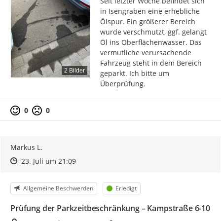
Seit letzter Woche befindet sich 
in Isengraben eine erhebliche 
Ölspur. Ein größerer Bereich 
wurde verschmutzt, ggf. gelangt 
Öl ins Oberflächenwasser. Das 
vermutliche verursachende 
Fahrzeug steht in dem Bereich 
2 Bilder
geparkt. Ich bitte um 
Überprüfung.
0
0
Markus L.
Zeitpunkt des Erstellens
Zeitpunkt des Erstellens
Zur Äußerung
23. Juli um 21:09
Kategorie
Status
Allgemeine Beschwerden
Erledigt
Prüfung der Parkzeitbeschränkung – Kampstraße 6-10