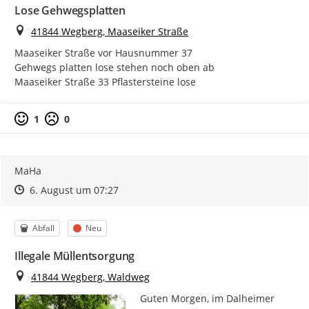
Lose Gehwegsplatten
Ort
41844 Wegberg, Maaseiker Straße
Maaseiker Straße vor Hausnummer 37

Gehwegs platten lose stehen noch oben ab

Maaseiker Straße 33 Pflastersteine lose
1
0
MaHa
Zeitpunkt des Erstellens
Zeitpunkt des Erstellens
Zur Äußerung
6. August um 07:27
Kategorie
Status
Abfall
Neu
Illegale Müllentsorgung
Ort
41844 Wegberg, Waldweg
Guten Morgen, im Dalheimer 