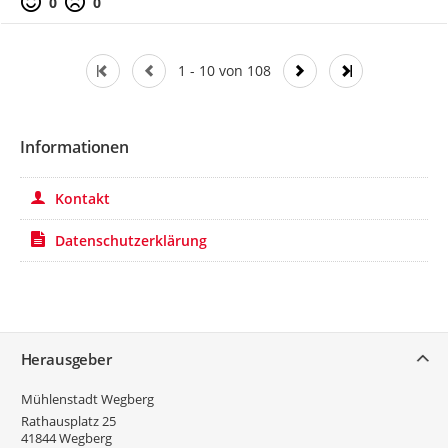
0
0
1 - 10 von 108
Informationen
Kontakt
Datenschutzerklärung
Service
Herausgeber
Mühlenstadt Wegberg
Rathausplatz 25
41844
Wegberg