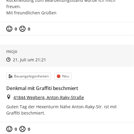
Rückmeldung zum Bearbeitungsstand würde ich mich 
freuen.

​Mit freundlichen Grüßen
0
0
micjo
Zeitpunkt des Erstellens
Zeitpunkt des Erstellens
Zur Äußerung
21. Juli um 21:21
Kategorie
Status
Bauangelegenheiten
Neu
Denkmal mit Graffiti beschmiert
Ort
41844 Wegberg, Anton-Raky-Straße
Guten Tag der Hexenturm Nähe Anton-Raky-Str. ist mit 
Graffiti beschmiert.
0
0