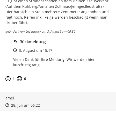
Es gibt einen Straßenschaden an dem kleinen Kreisverkehr 
(Auf dem Kuhberg/Am alten Zollhaus/Jenngesfledstraße). 
Hier hat sich ein Stein mehrere Zentimeter angehoben und 
ragt hoch. Reifen inkl. Felge werden beschädigt wenn man 
drüber fährt.
geändert von
Legendary
am 3. August um 09:36
Rückmeldung
Zeitpunkt des Erstellens
3. August um 15:17
Vielen Dank für Ihre Meldung. Wir werden hier 
kurzfristig tätig.
1
0
amel
Zeitpunkt des Erstellens
Zeitpunkt des Erstellens
Zur Äußerung
28. Juli um 06:22