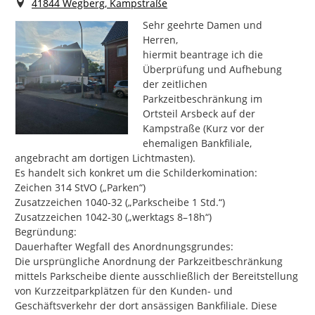
Ort
41844 Wegberg, Kampstraße
Sehr geehrte Damen und 
Herren,

​hiermit beantrage ich die 
Überprüfung und Aufhebung 
der zeitlichen 
Parkzeitbeschränkung im 
Ortsteil Arsbeck auf der 
Kampstraße (Kurz vor der 
ehemaligen Bankfiliale, 
angebracht am dortigen Lichtmasten).

​Es handelt sich konkret um die Schilderkomination:

​Zeichen 314 StVO („Parken“)

​Zusatzzeichen 1040-32 („Parkscheibe 1 Std.“)

​Zusatzzeichen 1042-30 („werktags 8–18h“)

​Begründung:

​Dauerhafter Wegfall des Anordnungsgrundes:

Die ursprüngliche Anordnung der Parkzeitbeschränkung 
mittels Parkscheibe diente ausschließlich der Bereitstellung 
von Kurzzeitparkplätzen für den Kunden- und 
Geschäftsverkehr der dort ansässigen Bankfiliale. Diese 