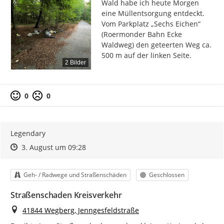
Wald habe ich heute Morgen 
eine Müllentsorgung entdeckt. 
Vom Parkplatz „Sechs Eichen“ 
(Roermonder Bahn Ecke 
Waldweg) den geteerten Weg ca. 
500 m auf der linken Seite.
2 Bilder
0
0
Legendary
Zeitpunkt des Erstellens
Zeitpunkt des Erstellens
Zur Äußerung
3. August um 09:28
Kategorie
Status
Geh- / Radwege und Straßenschäden
Geschlossen
Straßenschaden Kreisverkehr
Ort
41844 Wegberg, Jenngesfeldstraße