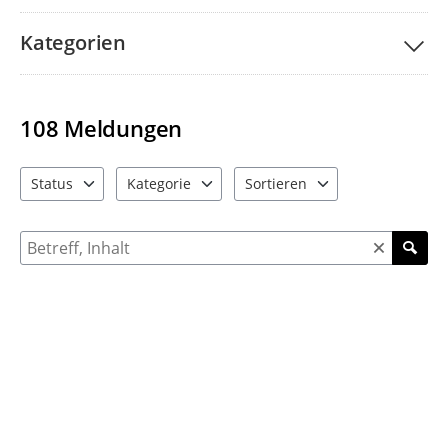
Kategorien
108
Meldungen
Status
Kategorie
Sortieren
4 Einträge verfügbar. Benutzen Sie "Pfeiltaste oben" und "Pfeil
9 Einträge verfügbar. Benutzen Sie "Pfeiltaste ob
4 Einträge verfügbar. Benutzen 
Suche nach Meldungen und Kommentaren