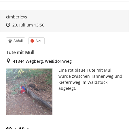
cimberleys
Zeitpunkt des Erstellens
Zeitpunkt des Erstellens
Zur Äußerung
20. Juli um 13:56
Kategorie
Status
Abfall
Neu
Tüte mit Müll
Ort
41844 Wegberg, Weißdornweg
Eine rot blaue Tüte mit Müll 
wurde zwischen Tannenweg und 
Kiefernweg im Waldstück 
abgelegt.