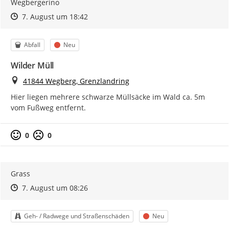
Wegbergerino
Zeitpunkt des Erstellens
Zeitpunkt des Erstellens
Zur Äußerung
7. August um 18:42
Kategorie
Status
Abfall
Neu
Wilder Müll
Ort
41844 Wegberg, Grenzlandring
Hier liegen mehrere schwarze Müllsäcke im Wald ca. 5m 
vom Fußweg entfernt.
0
0
Grass
Zeitpunkt des Erstellens
Zeitpunkt des Erstellens
Zur Äußerung
7. August um 08:26
Kategorie
Status
Geh- / Radwege und Straßenschäden
Neu