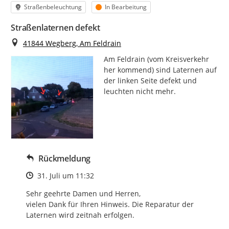
Kategorie
Status
Straßenbeleuchtung
In Bearbeitung
Straßenlaternen defekt
Ort
41844 Wegberg, Am Feldrain
Am Feldrain (vom Kreisverkehr 
her kommend) sind Laternen auf 
der linken Seite defekt und 
leuchten nicht mehr.
Rückmeldung
Zeitpunkt des Erstellens
31. Juli um 11:32
Sehr geehrte Damen und Herren,

vielen Dank für Ihren Hinweis. Die Reparatur der 
Laternen wird zeitnah erfolgen.
