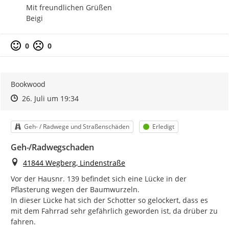
Mit freundlichen Grüßen

Beigi
0
0
Bookwood
Zeitpunkt des Erstellens
Zeitpunkt des Erstellens
Zur Äußerung
26. Juli um 19:34
Kategorie
Status
Geh- / Radwege und Straßenschäden
Erledigt
Geh-/Radwegschaden
Ort
41844 Wegberg, Lindenstraße
Vor der Hausnr. 139 befindet sich eine Lücke in der 
Pflasterung wegen der Baumwurzeln.

In dieser Lücke hat sich der Schotter so gelockert, dass es 
mit dem Fahrrad sehr gefährlich geworden ist, da drüber zu 
fahren.