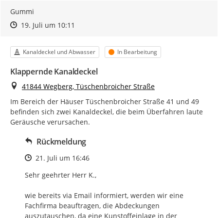
Gummi
Zeitpunkt des Erstellens
Zeitpunkt des Erstellens
Zur Äußerung
19. Juli um 10:11
Kategorie
Status
Kanaldeckel und Abwasser
In Bearbeitung
Klappernde Kanaldeckel
Ort
41844 Wegberg, Tüschenbroicher Straße
Im Bereich der Häuser Tüschenbroicher Straße 41 und 49 
befinden sich zwei Kanaldeckel, die beim Überfahren laute 
Geräusche verursachen.
Rückmeldung
Zeitpunkt des Erstellens
21. Juli um 16:46
Sehr geehrter Herr K.,

wie bereits via Email informiert, werden wir eine 
Fachfirma beauftragen, die Abdeckungen 
auszutauschen, da eine Kunstoffeinlage in der 