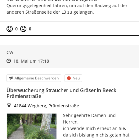
Querungsgelegenheit fahren, um auf den Radweg auf der 
anderen Straßenseite der L3 zu gelangen.
0
0
CW
Zeitpunkt des Erstellens
Zeitpunkt des Erstellens
Zur Äußerung
18. Mai um 17:18
Kategorie
Status
Allgemeine Beschwerden
Neu
Überwucherung Sträucher und Gräser in Beeck
Prämienstraße
Ort
41844 Wegberg, Prämienstraße
Sehr geehrte Damen und 
Herren,

ich wende mich erneut an Sie, 
da sich bislang nichts getan hat.
