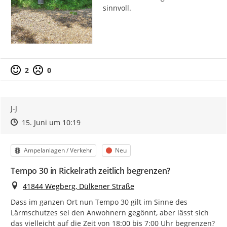
sinnvoll.
2
0
J-J
Zeitpunkt des Erstellens
Zeitpunkt des Erstellens
Zur Äußerung
15. Juni um 10:19
Kategorie
Status
Ampelanlagen / Verkehr
Neu
Tempo 30 in Rickelrath zeitlich begrenzen?
Ort
41844 Wegberg, Dülkener Straße
Dass im ganzen Ort nun Tempo 30 gilt im Sinne des 
Lärmschutzes sei den Anwohnern gegönnt, aber lässt sich 
das vielleicht auf die Zeit von 18:00 bis 7:00 Uhr begrenzen? 