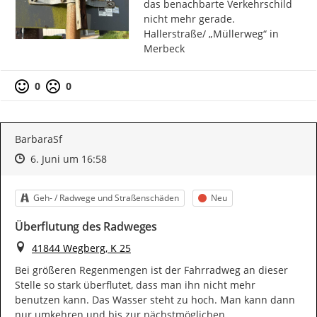
das benachbarte Verkehrschild 
nicht mehr gerade.

Hallerstraße/ „Müllerweg“ in 
Merbeck
0
0
BarbaraSf
Zeitpunkt des Erstellens
Zeitpunkt des Erstellens
Zur Äußerung
6. Juni um 16:58
Kategorie
Status
Geh- / Radwege und Straßenschäden
Neu
Überflutung des Radweges
Ort
41844 Wegberg, K 25
Bei größeren Regenmengen ist der Fahrradweg an dieser 
Stelle so stark überflutet, dass man ihn nicht mehr 
benutzen kann. Das Wasser steht zu hoch. Man kann dann 
nur umkehren und bis zur nächstmöglichen 