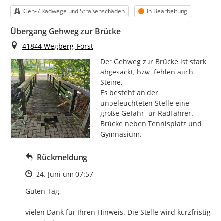
Kategorie
Status
Geh- / Radwege und Straßenschäden
In Bearbeitung
Übergang Gehweg zur Brücke
Ort
41844 Wegberg, Forst
Der Gehweg zur Brücke ist stark 
abgesackt, bzw. fehlen auch 
Steine.

Es besteht an der 
unbeleuchteten Stelle eine 
große Gefahr für Radfahrer.

Brücke neben Tennisplatz und 
Gymnasium.
Rückmeldung
Zeitpunkt des Erstellens
24. Juni um 07:57
Guten Tag,

vielen Dank für Ihren Hinweis. Die Stelle wird kurzfristig 