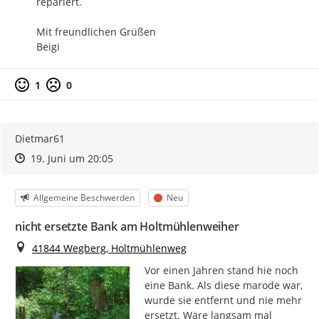
repariert.

Mit freundlichen Grüßen

Beigi
1
0
Dietmar61
Zeitpunkt des Erstellens
Zeitpunkt des Erstellens
Zur Äußerung
19. Juni um 20:05
Kategorie
Status
Allgemeine Beschwerden
Neu
nicht ersetzte Bank am Holtmühlenweiher
Ort
41844 Wegberg, Holtmühlenweg
Vor einen Jahren stand hie noch 
eine Bank. Als diese marode war, 
wurde sie entfernt und nie mehr 
ersetzt. Wäre langsam mal 