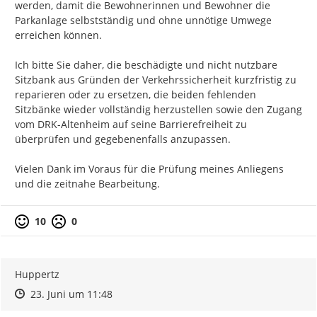
werden, damit die Bewohnerinnen und Bewohner die 
Parkanlage selbstständig und ohne unnötige Umwege 
erreichen können.

Ich bitte Sie daher, die beschädigte und nicht nutzbare 
Sitzbank aus Gründen der Verkehrssicherheit kurzfristig zu 
reparieren oder zu ersetzen, die beiden fehlenden 
Sitzbänke wieder vollständig herzustellen sowie den Zugang 
vom DRK-Altenheim auf seine Barrierefreiheit zu 
überprüfen und gegebenenfalls anzupassen.

Vielen Dank im Voraus für die Prüfung meines Anliegens 
und die zeitnahe Bearbeitung.
10
0
Huppertz
Zeitpunkt des Erstellens
Zeitpunkt des Erstellens
Zur Äußerung
23. Juni um 11:48