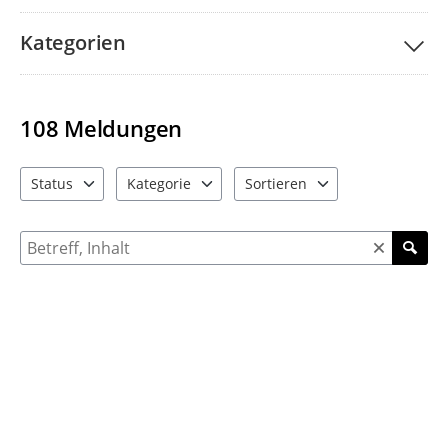
Kategorien
108
Meldungen
Status
Kategorie
Sortieren
4 Einträge verfügbar. Benutzen Sie "Pfeiltaste oben" und "Pfeil
9 Einträge verfügbar. Benutzen Sie "Pfeiltaste ob
4 Einträge verfügbar. Benutzen 
Suche nach Meldungen und Kommentaren