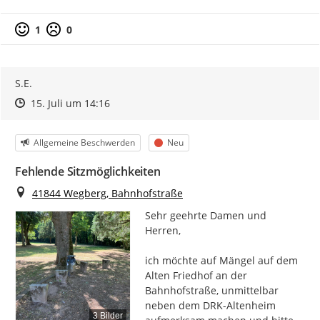
1
0
S.E.
Zeitpunkt des Erstellens
Zeitpunkt des Erstellens
Zur Äußerung
15. Juli um 14:16
Kategorie
Status
Allgemeine Beschwerden
Neu
Fehlende Sitzmöglichkeiten
Ort
41844 Wegberg, Bahnhofstraße
Sehr geehrte Damen und 
Herren,

ich möchte auf Mängel auf dem 
Alten Friedhof an der 
Bahnhofstraße, unmittelbar 
neben dem DRK-Altenheim 
3 Bilder