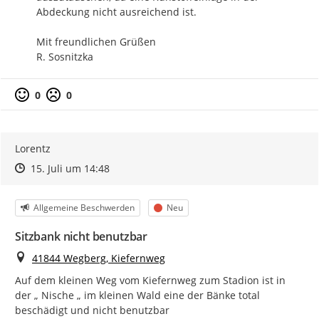
Abdeckung nicht ausreichend ist.

Mit freundlichen Grüßen

R. Sosnitzka
0
0
Lorentz
Zeitpunkt des Erstellens
Zeitpunkt des Erstellens
Zur Äußerung
15. Juli um 14:48
Kategorie
Status
Allgemeine Beschwerden
Neu
Sitzbank nicht benutzbar
Ort
41844 Wegberg, Kiefernweg
Auf dem kleinen Weg vom Kiefernweg zum Stadion ist in 
der „ Nische „ im kleinen Wald eine der Bänke total 
beschädigt und nicht benutzbar