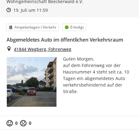
Wohngemeinschaft Beeckerwald e.V.
Zeitpunkt des Erstellens
Zeitpunkt des Erstellens
Zur Äußerung
19. Juli um 11:59
Kategorie
Status
Ampelanlagen / Verkehr
Erledigt
Abgemeldetes Auto im öffentlichen Verkehrsraum
Ort
41844 Wegberg, Föhrenweg
Guten Morgen,

auf dem Föhrenweg vor der 
Hausnummer 4 steht seit ca. 10 
Tagen ein abgemeldetes Auto 
verkehrsbehindernd auf der 
Straße.
0
0