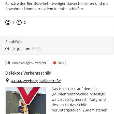
So wäre der Berufsverkehr weniger davon betroffen und die 
Anwohner können trotzdem in Ruhe schlafen.
4
2
StephiWo
Zeitpunkt des Erstellens
Zeitpunkt des Erstellens
Zur Äußerung
12. Juni um 20:05
Kategorie
Status
Ampelanlagen / Verkehr
Neu
Defektes Verkehrsschild
Ort
41844 Wegberg, Hallerstraße
Das Holzstück, auf dem das 
„Mühlenroute“-Schild befestigt 
war, ist völlig morsch. Aufgrund 
dessen ist das Schild 
heruntergefallen. Zudem stehen 