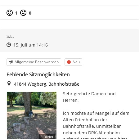
1
0
S.E.
Zeitpunkt des Erstellens
Zeitpunkt des Erstellens
Zur Äußerung
15. Juli um 14:16
Kategorie
Status
Allgemeine Beschwerden
Neu
Fehlende Sitzmöglichkeiten
Ort
41844 Wegberg, Bahnhofstraße
Sehr geehrte Damen und 
Herren,

ich möchte auf Mängel auf dem 
Alten Friedhof an der 
Bahnhofstraße, unmittelbar 
neben dem DRK-Altenheim 
3 Bilder