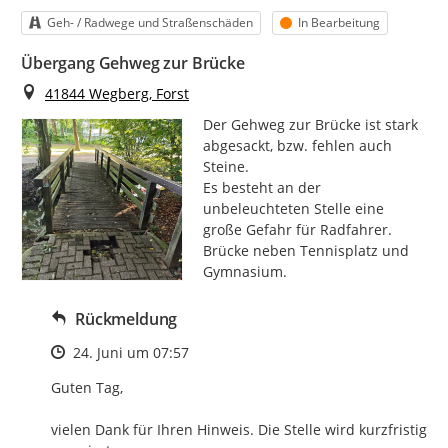
Kategorie
Status
Geh- / Radwege und Straßenschäden
In Bearbeitung
Übergang Gehweg zur Brücke
Ort
41844 Wegberg, Forst
Der Gehweg zur Brücke ist stark 
abgesackt, bzw. fehlen auch 
Steine.

Es besteht an der 
unbeleuchteten Stelle eine 
große Gefahr für Radfahrer.

Brücke neben Tennisplatz und 
Gymnasium.
Rückmeldung
Zeitpunkt des Erstellens
24. Juni um 07:57
Guten Tag,

vielen Dank für Ihren Hinweis. Die Stelle wird kurzfristig 