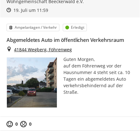
Wohngemeinschaft Beeckerwald e.V.
Zeitpunkt des Erstellens
Zeitpunkt des Erstellens
Zur Äußerung
19. Juli um 11:59
Kategorie
Status
Ampelanlagen / Verkehr
Erledigt
Abgemeldetes Auto im öffentlichen Verkehrsraum
Ort
41844 Wegberg, Föhrenweg
Guten Morgen,

auf dem Föhrenweg vor der 
Hausnummer 4 steht seit ca. 10 
Tagen ein abgemeldetes Auto 
verkehrsbehindernd auf der 
Straße.
0
0