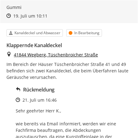
Gummi
Zeitpunkt des Erstellens
Zeitpunkt des Erstellens
Zur Äußerung
19. Juli um 10:11
Kategorie
Status
Kanaldeckel und Abwasser
In Bearbeitung
Klappernde Kanaldeckel
Ort
41844 Wegberg, Tüschenbroicher Straße
Im Bereich der Häuser Tüschenbroicher Straße 41 und 49 
befinden sich zwei Kanaldeckel, die beim Überfahren laute 
Geräusche verursachen.
Rückmeldung
Zeitpunkt des Erstellens
21. Juli um 16:46
Sehr geehrter Herr K.,

wie bereits via Email informiert, werden wir eine 
Fachfirma beauftragen, die Abdeckungen 
auszutauschen, da eine Kunstoffeinlage in der 