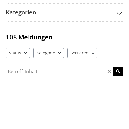
Kategorien
108
Meldungen
Status
Kategorie
Sortieren
4 Einträge verfügbar. Benutzen Sie "Pfeiltaste oben" und "Pfeil
9 Einträge verfügbar. Benutzen Sie "Pfeiltaste ob
4 Einträge verfügbar. Benutzen 
Suche nach Meldungen und Kommentaren