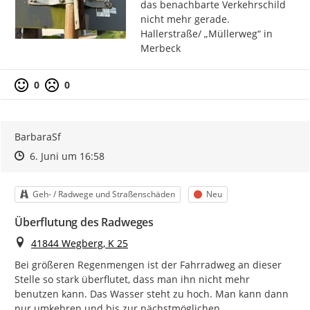
das benachbarte Verkehrschild 
nicht mehr gerade.

Hallerstraße/ „Müllerweg“ in 
Merbeck
0
0
BarbaraSf
Zeitpunkt des Erstellens
Zeitpunkt des Erstellens
Zur Äußerung
6. Juni um 16:58
Kategorie
Status
Geh- / Radwege und Straßenschäden
Neu
Überflutung des Radweges
Ort
41844 Wegberg, K 25
Bei größeren Regenmengen ist der Fahrradweg an dieser 
Stelle so stark überflutet, dass man ihn nicht mehr 
benutzen kann. Das Wasser steht zu hoch. Man kann dann 
nur umkehren und bis zur nächstmöglichen 