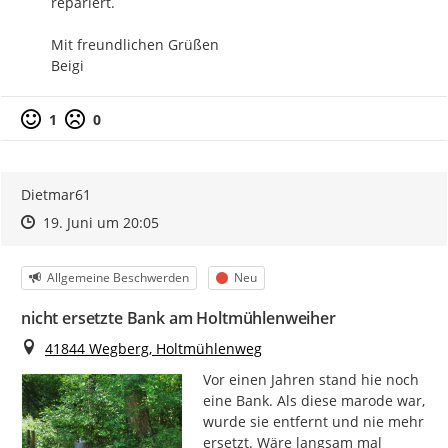
repariert.

Mit freundlichen Grüßen

Beigi
1
0
Dietmar61
Zeitpunkt des Erstellens
Zeitpunkt des Erstellens
Zur Äußerung
19. Juni um 20:05
Kategorie
Status
Allgemeine Beschwerden
Neu
nicht ersetzte Bank am Holtmühlenweiher
Ort
41844 Wegberg, Holtmühlenweg
Vor einen Jahren stand hie noch 
eine Bank. Als diese marode war, 
wurde sie entfernt und nie mehr 
ersetzt. Wäre langsam mal 