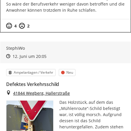
So wäre der Berufsverkehr weniger davon betroffen und die 
Anwohner können trotzdem in Ruhe schlafen.
4
2
StephiWo
Zeitpunkt des Erstellens
Zeitpunkt des Erstellens
Zur Äußerung
12. Juni um 20:05
Kategorie
Status
Ampelanlagen / Verkehr
Neu
Defektes Verkehrsschild
Ort
41844 Wegberg, Hallerstraße
Das Holzstück, auf dem das 
„Mühlenroute“-Schild befestigt 
war, ist völlig morsch. Aufgrund 
dessen ist das Schild 
heruntergefallen. Zudem stehen 