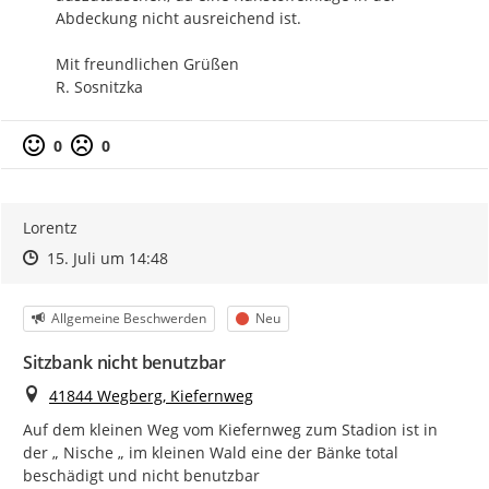
Abdeckung nicht ausreichend ist.

Mit freundlichen Grüßen

R. Sosnitzka
0
0
Lorentz
Zeitpunkt des Erstellens
Zeitpunkt des Erstellens
Zur Äußerung
15. Juli um 14:48
Kategorie
Status
Allgemeine Beschwerden
Neu
Sitzbank nicht benutzbar
Ort
41844 Wegberg, Kiefernweg
Auf dem kleinen Weg vom Kiefernweg zum Stadion ist in 
der „ Nische „ im kleinen Wald eine der Bänke total 
beschädigt und nicht benutzbar