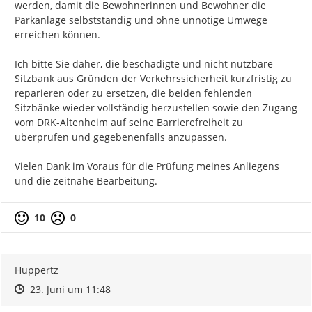
werden, damit die Bewohnerinnen und Bewohner die 
Parkanlage selbstständig und ohne unnötige Umwege 
erreichen können.

Ich bitte Sie daher, die beschädigte und nicht nutzbare 
Sitzbank aus Gründen der Verkehrssicherheit kurzfristig zu 
reparieren oder zu ersetzen, die beiden fehlenden 
Sitzbänke wieder vollständig herzustellen sowie den Zugang 
vom DRK-Altenheim auf seine Barrierefreiheit zu 
überprüfen und gegebenenfalls anzupassen.

Vielen Dank im Voraus für die Prüfung meines Anliegens 
und die zeitnahe Bearbeitung.
10
0
Huppertz
Zeitpunkt des Erstellens
Zeitpunkt des Erstellens
Zur Äußerung
23. Juni um 11:48