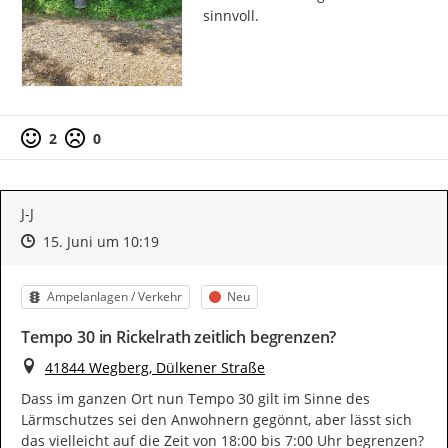
sinnvoll.
2
0
J-J
Zeitpunkt des Erstellens
Zeitpunkt des Erstellens
Zur Äußerung
15. Juni um 10:19
Kategorie
Status
Ampelanlagen / Verkehr
Neu
Tempo 30 in Rickelrath zeitlich begrenzen?
Ort
41844 Wegberg, Dülkener Straße
Dass im ganzen Ort nun Tempo 30 gilt im Sinne des 
Lärmschutzes sei den Anwohnern gegönnt, aber lässt sich 
das vielleicht auf die Zeit von 18:00 bis 7:00 Uhr begrenzen? 