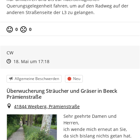
Querungsgelegenheit fahren, um auf den Radweg auf der 
anderen Straßenseite der L3 zu gelangen.
0
0
CW
Zeitpunkt des Erstellens
Zeitpunkt des Erstellens
Zur Äußerung
18. Mai um 17:18
Kategorie
Status
Allgemeine Beschwerden
Neu
Überwucherung Sträucher und Gräser in Beeck
Prämienstraße
Ort
41844 Wegberg, Prämienstraße
Sehr geehrte Damen und 
Herren,

ich wende mich erneut an Sie, 
da sich bislang nichts getan hat.
