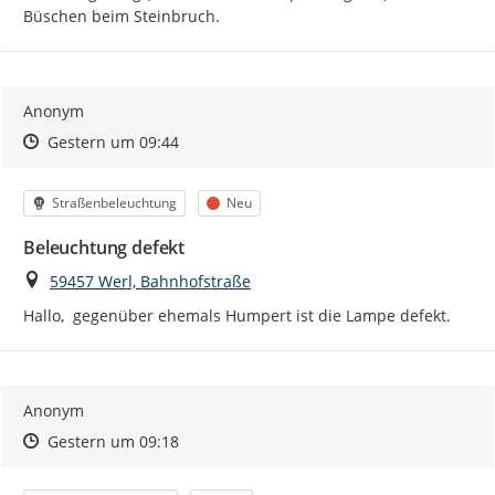
Büschen beim Steinbruch.
Anonym
Zeitpunkt des Erstellens
Zeitpunkt des Erstellens
Zur Äußerung
Gestern um 09:44
Kategorie
Status
Straßenbeleuchtung
Neu
Beleuchtung defekt
Ort
59457 Werl, Bahnhofstraße
Hallo,  gegenüber ehemals Humpert ist die Lampe defekt.
Anonym
Zeitpunkt des Erstellens
Zeitpunkt des Erstellens
Zur Äußerung
Gestern um 09:18