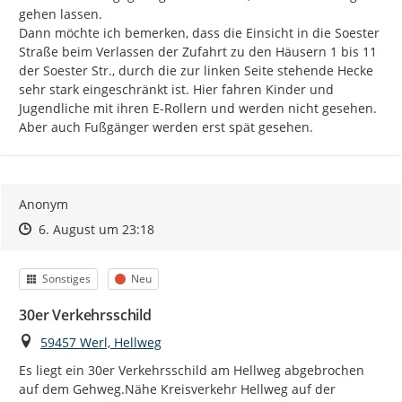
gehen lassen.

Dann möchte ich bemerken, dass die Einsicht in die Soester 
Straße beim Verlassen der Zufahrt zu den Häusern 1 bis 11 
der Soester Str., durch die zur linken Seite stehende Hecke 
sehr stark eingeschränkt ist. Hier fahren Kinder und 
Jugendliche mit ihren E-Rollern und werden nicht gesehen. 
Aber auch Fußgänger werden erst spät gesehen.
Anonym
Zeitpunkt des Erstellens
Zeitpunkt des Erstellens
Zur Äußerung
6. August um 23:18
Kategorie
Status
Sonstiges
Neu
30er Verkehrsschild
Ort
59457 Werl, Hellweg
Es liegt ein 30er Verkehrsschild am Hellweg abgebrochen 
auf dem Gehweg.Nähe Kreisverkehr Hellweg auf der 