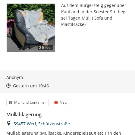
Auf dem Bürgersteig gegenüber 
Kaufland in der Soester Str. liegt 
sei Tagen Müll ( Sofa und 
Plastilsäcke)
2 Bilder
Anonym
Zeitpunkt des Erstellens
Zeitpunkt des Erstellens
Zur Äußerung
Gestern um 10:46
Kategorie
Status
Müll und Container
Neu
Müllablagerung
Ort
59457 Werl, Schützenstraße
Müllablagerung (Müllsäcke, Kinderspielzeug etc.)  in den 