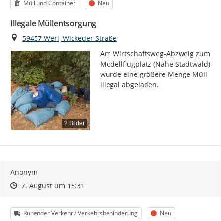
Kategorie
Status
Müll und Container
Neu
Illegale Müllentsorgung
Ort
59457 Werl, Wickeder Straße
Am Wirtschaftsweg-Abzweig zum 
Modellflugplatz (Nähe Stadtwald) 
wurde eine größere Menge Müll 
illegal abgeladen.
2 Bilder
Anonym
Zeitpunkt des Erstellens
Zeitpunkt des Erstellens
Zur Äußerung
7. August um 15:31
Kategorie
Status
Ruhender Verkehr / Verkehrsbehinderung
Neu