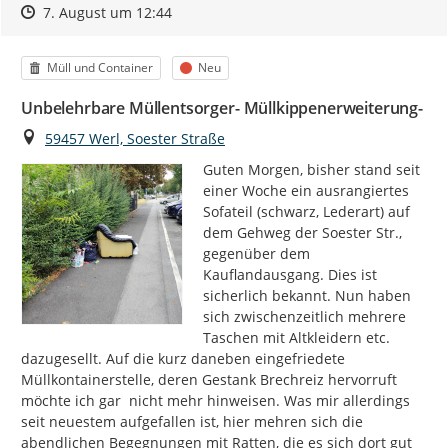
Zeitpunkt des Erstellens
Zeitpunkt des Erstellens
Zur Äußerung
7. August um 12:44
Kategorie
Status
Müll und Container
Neu
Unbelehrbare Müllentsorger- Müllkippenerweiterung-
Ort
59457 Werl, Soester Straße
Guten Morgen, bisher stand seit 
einer Woche ein ausrangiertes 
Sofateil (schwarz, Lederart) auf 
dem Gehweg der Soester Str., 
gegenüber dem 
Kauflandausgang. Dies ist 
sicherlich bekannt. Nun haben 
sich zwischenzeitlich mehrere 
Taschen mit Altkleidern etc. 
dazugesellt. Auf die kurz daneben eingefriedete 
Müllkontainerstelle, deren Gestank Brechreiz hervorruft 
möchte ich gar  nicht mehr hinweisen. Was mir allerdings 
seit neuestem aufgefallen ist, hier mehren sich die 
abendlichen Begegnungen mit Ratten, die es sich dort gut 