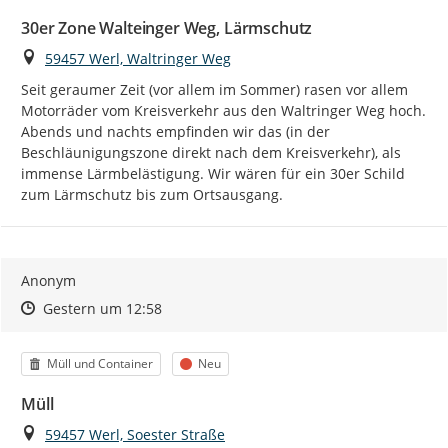
30er Zone Walteinger Weg, Lärmschutz
Ort
59457 Werl, Waltringer Weg
Seit geraumer Zeit (vor allem im Sommer) rasen vor allem 
Motorräder vom Kreisverkehr aus den Waltringer Weg hoch. 
Abends und nachts empfinden wir das (in der 
Beschläunigungszone direkt nach dem Kreisverkehr), als 
immense Lärmbelästigung. Wir wären für ein 30er Schild 
zum Lärmschutz bis zum Ortsausgang.
Anonym
Zeitpunkt des Erstellens
Zeitpunkt des Erstellens
Zur Äußerung
Gestern um 12:58
Kategorie
Status
Müll und Container
Neu
Müll
Ort
59457 Werl, Soester Straße