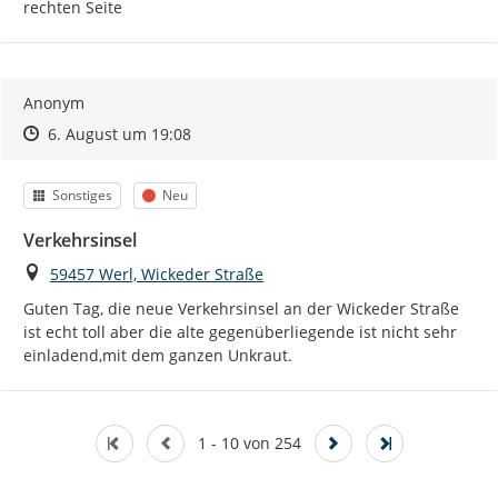
rechten Seite
Anonym
Zeitpunkt des Erstellens
Zeitpunkt des Erstellens
Zur Äußerung
6. August um 19:08
Kategorie
Status
Sonstiges
Neu
Verkehrsinsel
Ort
59457 Werl, Wickeder Straße
Guten Tag, die neue Verkehrsinsel an der Wickeder Straße 
ist echt toll aber die alte gegenüberliegende ist nicht sehr 
einladend,mit dem ganzen Unkraut.
1 - 10 von 254