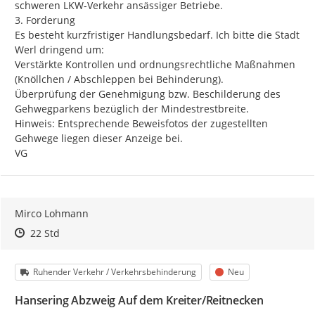
schweren LKW-Verkehr ansässiger Betriebe.

3. Forderung

Es besteht kurzfristiger Handlungsbedarf. Ich bitte die Stadt 
Werl dringend um:

Verstärkte Kontrollen und ordnungsrechtliche Maßnahmen 
(Knöllchen / Abschleppen bei Behinderung).

Überprüfung der Genehmigung bzw. Beschilderung des 
Gehwegparkens bezüglich der Mindestrestbreite.

Hinweis: Entsprechende Beweisfotos der zugestellten 
Gehwege liegen dieser Anzeige bei.

VG
Mirco Lohmann
Zeitpunkt des Erstellens
Zeitpunkt des Erstellens
Zur Äußerung
22 Std
Kategorie
Status
Ruhender Verkehr / Verkehrsbehinderung
Neu
Hansering Abzweig Auf dem Kreiter/Reitnecken