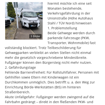
hiermit möchte ich eine seit 
Monaten bestehende,  
Verkehrsgefährdung in der 
Unionstraße (Höhe Autohaus 
Stahl / TÜV Nord) hinweisen

1. Problemstellung

Beide Gehwege werden durch 
3 Bilder
parkende Fahrzeuge (PKW, 
Transporter, Wohnmobile) fast 
vollständig blockiert. Trotz Teilbeschilderung für 
Gehwegparken verbleibt an vielen Stellen nicht einmal 
mehr die gesetzlich vorgeschriebene Mindestbreite. 
Fußgänger können den Bürgersteig nicht mehr nutzen.

2. Gefährdungslage

Fehlende Barrierefreiheit: Für Rollstuhlfahrer, Personen mit 
Gehhilfen sowie Eltern mit Kinderwagen ist ein 
Durchkommen unmöglich. Dies betrifft u. a. den Weg zur 
Einrichtung Börde-Werkstätten (BIS) im hinteren 
Straßenbereich.

Akute Unfallgefahr: Fußgänger werden zwingend auf die 
Fahrbahn gedrängt – direkt in den fließenden PKW- und 