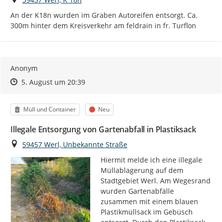
An der K18n wurden im Graben Autoreifen entsorgt. Ca. 
300m hinter dem Kreisverkehr am feldrain in fr. Turflon
Anonym
Zeitpunkt des Erstellens
Zeitpunkt des Erstellens
Zur Äußerung
5. August um 20:39
Kategorie
Status
Müll und Container
Neu
Illegale Entsorgung von Gartenabfall in Plastiksack
Ort
59457 Werl, Unbekannte Straße
Hiermit melde ich eine illegale 
Müllablagerung auf dem 
Stadtgebiet Werl. Am Wegesrand 
wurden Gartenabfälle 
zusammen mit einem blauen 
Plastikmüllsack im Gebüsch 