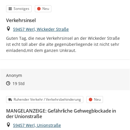
Kategorie
Status
Sonstiges
Neu
Verkehrsinsel
Ort
59457 Werl, Wickeder Straße
Guten Tag, die neue Verkehrsinsel an der Wickeder Straße 
ist echt toll aber die alte gegenüberliegende ist nicht sehr 
einladend,mit dem ganzen Unkraut.
Anonym
Zeitpunkt des Erstellens
Zeitpunkt des Erstellens
Zur Äußerung
19 Std
Kategorie
Status
Ruhender Verkehr / Verkehrsbehinderung
Neu
MANGELANZEIGE: Gefährliche Gehwegblockade in
der Unionstraße
Ort
59457 Werl, Unionstraße