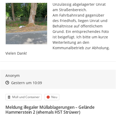
Unzulässig abgelagerter Unrat 
am Straßenbereich.

Am Fahrbahnrand gegenüber 
des Friedhofs, liegen Unrat und 
Behältnisse auf öffentlichem 
Grund. Ein entsprechendes Foto 
ist beigefügt. Ich bitte um kurze 
Weiterleitung an den 
Kommunalbetrieb zur Abholung.

Vielen Dank!
Anonym
Zeitpunkt des Erstellens
Zeitpunkt des Erstellens
Zur Äußerung
Gestern um 10:09
Kategorie
Status
Müll und Container
Neu
Meldung illegaler Müllablagerungen – Gelände
Hammerstein 2 (ehemals HST Strüwer)