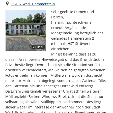
Ort
59457 Werl, Hammerstein
Sehr geehrte Damen und 
Herren,

hiermit möchte ich eine 
erneute/ergänzende 
Mängelmeldung bezüglich des 
Geländes Hammerstein 2 
(ehemals HST Strüwer) 
2 Bilder
einreichen.

Mir ist bekannt, dass es zu 
diesem Areal bereits Hinweise gab und das Grundstück in 
Privatbesitz liegt. Dennoch hat sich die Situation vor Ort 
drastisch verschlechtert, wie Sie den beigefügten aktuellen 
Fotos entnehmen können. Mittlerweile wurden dort nicht 
mehr nur Matratzen abgelegt, sondern auch Gartenabfälle, 
alte Gartenstühle und sonstiger Unrat wild entsorgt.

Da Erfahrungsgemäß verlassener Unrat schnell weiteren 
Müll anzieht (Broken-Windows-Effekt), droht die Stelle nun 
vollständig als wilde Müllkippe zu verkommen. Dies liegt 
sicher weder im Interesse der Anwohner noch der Stadt 
Werl. Es ist zudem gut möglich, dass der Eigentümer bisher 