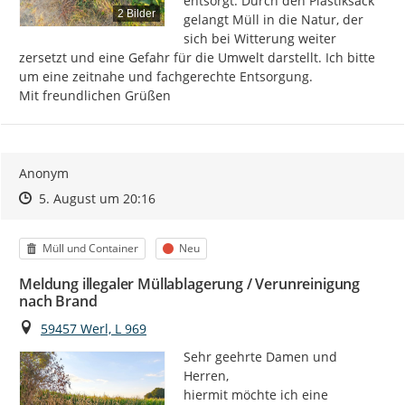
entsorgt. Durch den Plastiksack 
2 Bilder
gelangt Müll in die Natur, der 
sich bei Witterung weiter 
zersetzt und eine Gefahr für die Umwelt darstellt. Ich bitte 
um eine zeitnahe und fachgerechte Entsorgung.

Mit freundlichen Grüßen
Anonym
Zeitpunkt des Erstellens
Zeitpunkt des Erstellens
Zur Äußerung
5. August um 20:16
Kategorie
Status
Müll und Container
Neu
Meldung illegaler Müllablagerung / Verunreinigung
nach Brand
Ort
59457 Werl, L 969
Sehr geehrte Damen und 
Herren,

hiermit möchte ich eine 