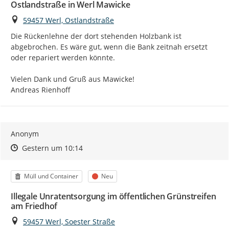
Ostlandstraße in Werl Mawicke
Ort
59457 Werl, Ostlandstraße
Die Rückenlehne der dort stehenden Holzbank ist 
abgebrochen. Es wäre gut, wenn die Bank zeitnah ersetzt 
oder repariert werden könnte.

Vielen Dank und Gruß aus Mawicke!

Andreas Rienhoff
Anonym
Zeitpunkt des Erstellens
Zeitpunkt des Erstellens
Zur Äußerung
Gestern um 10:14
Kategorie
Status
Müll und Container
Neu
Illegale Unratentsorgung im öffentlichen Grünstreifen
am Friedhof
Ort
59457 Werl, Soester Straße