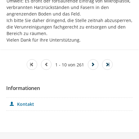
Umwelt: Es droht der fortlaufende Eintrag von Mikroplastik, 
verbrannten Harzrückständen und Fasern in den 
angrenzenden Boden und das Feld.

Ich bitte Sie daher dringend, die Stelle zeitnah abzusperren, 
die Verunreinigungen fachgerecht zu entsorgen und den 
Bereich zu räumen.

Vielen Dank für Ihre Unterstützung.
1 - 10 von 261
Informationen
Kontakt
Service