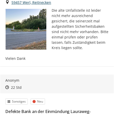
Ort
59457 Werl, Reitnecken
Die alte Unfallstelle ist leider 
nicht mehr ausreichend 
gesichert, die seinerzeit mal 
aufgestellten Sicherheitsbaken 
sind nicht mehr vorhanden. Bitte 
einmal prüfen oder prüfen 
lassen, falls Zuständigkeit beim 
Kreis liegen sollte.

Vielen Dank
Anonym
Zeitpunkt des Erstellens
Zeitpunkt des Erstellens
Zur Äußerung
22 Std
Kategorie
Status
Sonstiges
Neu
Defekte Bank an der Einmündung Lauraweg-