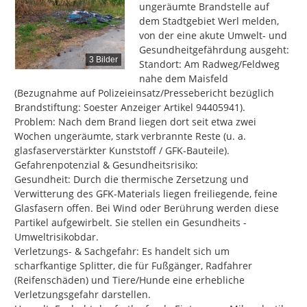
ungeräumte Brandstelle auf 
dem Stadtgebiet Werl melden, 
von der eine akute Umwelt- und 
Gesundheitgefährdung ausgeht:

3 Bilder
Standort: Am Radweg/Feldweg 
nahe dem Maisfeld 
(Bezugnahme auf Polizeieinsatz/Pressebericht bezüglich 
Brandstiftung: Soester Anzeiger Artikel 94405941).

Problem: Nach dem Brand liegen dort seit etwa zwei 
Wochen ungeräumte, stark verbrannte Reste (u. a. 
glasfaserverstärkter Kunststoff / GFK-Bauteile).

Gefahrenpotenzial & Gesundheitsrisiko:

Gesundheit: Durch die thermische Zersetzung und 
Verwitterung des GFK-Materials liegen freiliegende, feine 
Glasfasern offen. Bei Wind oder Berührung werden diese 
Partikel aufgewirbelt. Sie stellen ein Gesundheits - 
Umweltrisikobdar.

Verletzungs- & Sachgefahr: Es handelt sich um 
scharfkantige Splitter, die für Fußgänger, Radfahrer 
(Reifenschäden) und Tiere/Hunde eine erhebliche 
Verletzungsgefahr darstellen.
