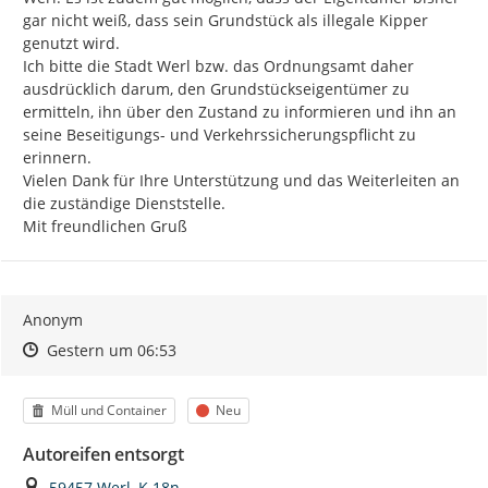
gar nicht weiß, dass sein Grundstück als illegale Kipper 
genutzt wird.

Ich bitte die Stadt Werl bzw. das Ordnungsamt daher 
ausdrücklich darum, den Grundstückseigentümer zu 
ermitteln, ihn über den Zustand zu informieren und ihn an 
seine Beseitigungs- und Verkehrssicherungspflicht zu 
erinnern.

Vielen Dank für Ihre Unterstützung und das Weiterleiten an 
die zuständige Dienststelle.

Mit freundlichen Gruß
Anonym
Zeitpunkt des Erstellens
Zeitpunkt des Erstellens
Zur Äußerung
Gestern um 06:53
Kategorie
Status
Müll und Container
Neu
Autoreifen entsorgt
Ort
59457 Werl, K 18n