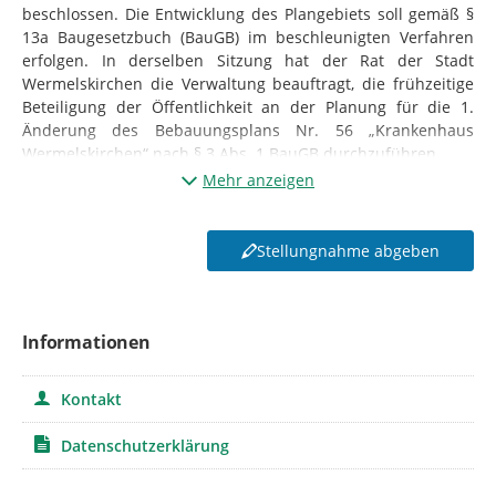
beschlossen. Die Entwicklung des Plangebiets soll gemäß §
13a Baugesetzbuch (BauGB) im beschleunigten Verfahren
erfolgen. In derselben Sitzung hat der Rat der Stadt
Wermelskirchen die Verwaltung beauftragt, die frühzeitige
Beteiligung der Öffentlichkeit an der Planung für die 1.
Änderung des Bebauungsplans Nr. 56 „Krankenhaus
Wermelskirchen“ nach § 3 Abs. 1 BauGB durchzuführen.
Mehr anzeigen
Der Geltungsbereich des Bebauungsplans Nr. 56
„Krankenhaus Wermelskirchen“ sowie der Geltungsbereich
der 1. Änderung sind aus der untenstehenden
Stellungnahme abgeben
Planzeichnung ersichtlich.
Hier bitte beiliegende Planzeichnung einfügen
Städtebauliches Ziel der 1. Änderung ist die Errichtung
Informationen
einer Kita, um den innerstädtischen Kita-Bedarf zu decken.
Um die zusätzliche Belastung des Verkehrsraums durch den
neu entstehenden Hol- und Bringverkehr zu bewältigen, soll
Kontakt
eine Neuordnung des Verkehrs in Form einer sicheren und
funktionalen Anbindung an die Rot-Kreuz-Straße mitgeplant
Datenschutzerklärung
werden.