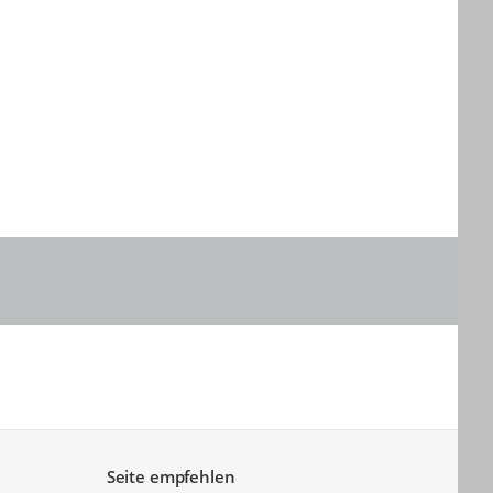
nten" zum Navigieren.
Sie "Pfeiltaste oben" und "Pfeiltaste unten" zum Navigieren.
Seite empfehlen