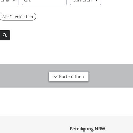
"Pfeiltaste unten" zum Navigieren.
 Sie "Pfeiltaste oben" und "Pfeiltaste unten" zum Navigieren.
inträge verfügbar. Benutzen Sie "Pfeiltaste oben" und "Pfeiltaste u
2 Einträge verfügbar. Benutzen 
Alle Filter löschen
Karte öffnen
Beteiligung NRW