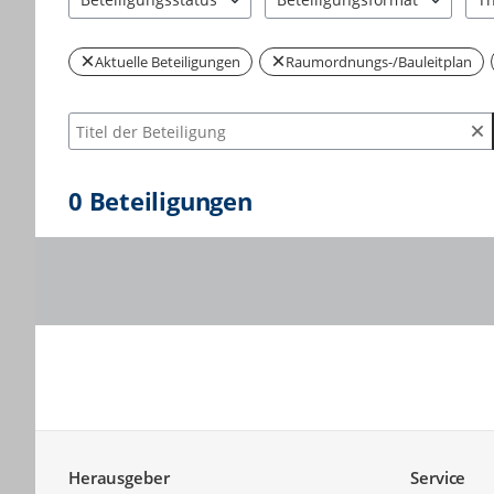
0 Einträge verfügbar. Benutzen Sie "Pfeiltaste oben" und 
2 Einträge verfügbar. Benutzen
0 E
Aktuelle Beteiligungen
Raumordnungs-/Bauleitplan
Suche nach Beteiligung
0
Beteiligungen
Service
Herausgeber
Service