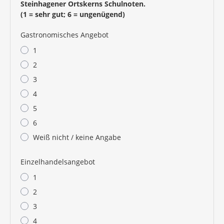
Steinhagener Ortskerns Schulnoten.
(1 = sehr gut; 6 = ungenügend)
Gastronomisches Angebot
1
2
3
4
5
6
Weiß nicht / keine Angabe
Einzelhandelsangebot
1
2
3
4