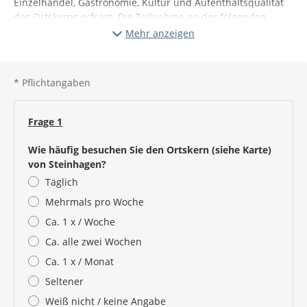
Einzelhandel, Gastronomie, Kultur und Aufenthaltsqualität
des Ortskerns erfragt. Die Teilnahme an der folgenden
Befragung dauert nur
ca. 7 Minuten
, ist
freiwillig
und
ohne
Mehr anzeigen
eine Registrierung
bis zum
21. April 2023
möglich.
Anhand der
Karte
können Sie erkennen, welcher Bereich in
diesem Fragebogen mit
Ortskern
gemeint ist.
*
Pflichtangaben
Schon einmal vielen Dank für Ihre Teilnahme!
Frage 1
Ihre Sarah Süß, Bürgermeisterin
Wie häufig besuchen Sie den Ortskern (siehe Karte)
von Steinhagen?
Täglich
Mehrmals pro Woche
Ca. 1 x / Woche
Ca. alle zwei Wochen
Ca. 1 x / Monat
Seltener
Weiß nicht / keine Angabe