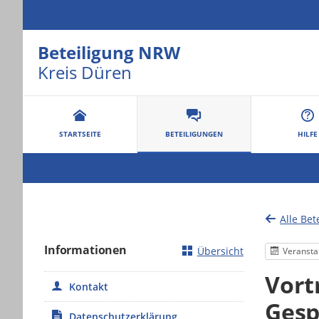
Beteiligung NRW
Kreis Düren
Portalnavigation
STARTSEITE
BETEILIGUNGEN
HILFE
Alle Bet
Informationen
Übersicht
Veransta
Vort
Kontakt
Gesp
Datenschutzerklärung