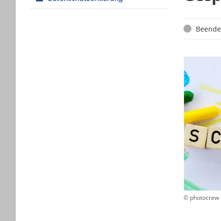
Status
Beende
© photocrew 