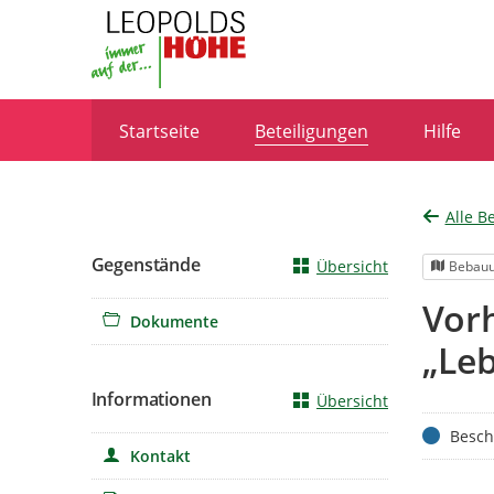
Portalnavigation
Startseite
Beteiligungen
Hilfe
Alle B
Gegenstände
Übersicht
Bebauu
Vor
Dokumente
„Leb
Informationen
Übersicht
Status
Besch
Kontakt