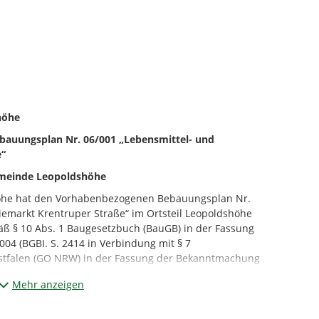
shöhe
auungsplan Nr. 06/001 „Lebensmittel- und
e“
meinde Leopoldshöhe
öhe hat den Vorhabenbezogenen Bebauungsplan Nr.
iemarkt Krentruper Straße“ im Ortsteil Leopoldshöhe
 § 10 Abs. 1 Baugesetzbuch (BauGB) in der Fassung
4 (BGBI. S. 2414 in Verbindung mit § 7
falen (GO NRW) in der Fassung der Bekanntmachung
 Satzung beschlossen.
Mehr anzeigen
NG