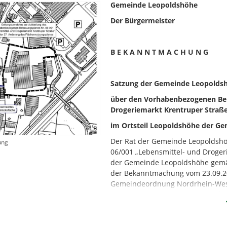
Gemeinde Leopoldshöhe
Der Bürgermeister
B E K A N N T M A C H U N G
Satzung der Gemeinde Leopold
über den Vorhabenbezogenen Beb
Drogeriemarkt Krentruper Straß
im Ortsteil Leopoldshöhe
der Ge
Der Rat der Gemeinde Leopoldsh
ung
06/001 „Lebensmittel- und Droger
der Gemeinde Leopoldshöhe gemäß
der Bekanntmachung vom 23.09.200
Gemeindeordnung Nordrhein-West
vom 14.07.1994 (GV NW S.666) als
BEKANNTMACHUNGSANORDNU