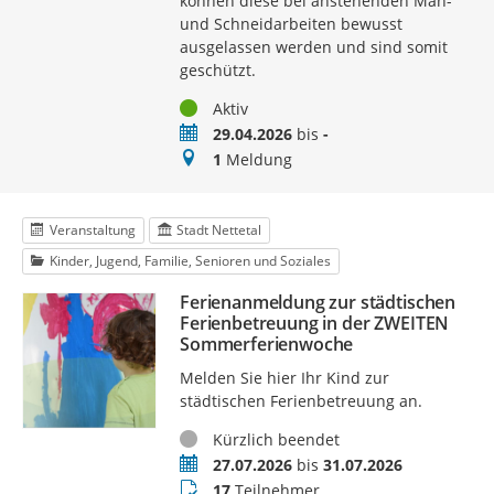
können diese bei anstehenden Mäh-
und Schneidarbeiten bewusst
ausgelassen werden und sind somit
geschützt.
Status
Aktiv
Zeitraum
29.04.2026
bis
-
Meldungen
1
Meldung
Veranstaltung
Stadt Nettetal
Kinder, Jugend, Familie, Senioren und Soziales
Ferienanmeldung zur städtischen
Ferienbetreuung in der ZWEITEN
Sommerferienwoche
Melden Sie hier Ihr Kind zur
städtischen Ferienbetreuung an.
Status
Kürzlich beendet
Termin
27.07.2026
bis
31.07.2026
Teilnehmer
17
Teilnehmer