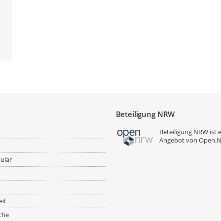
Beteiligung NRW
Beteiligung NRW ist 
Angebot von
Open.
ular
eit
che