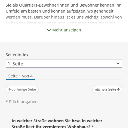
Sie als Quartiers-Bewohnerinnen und Bewohner kennen Ihr
Umfeld am besten und können aufzeigen, wo gehandelt
werden muss. Darüber hinaus ist es uns wichtig, sowohl von
Gebäudeeigentümerinnen und Gebäudeeigentümern als
auch von Mieterinnen und Mietern zu erfahren, wie wir sie
Mehr anzeigen
bei der energetischen Modernisierung ihrer Häuser bzw.
beim Energiesparen unterstützen können. Darüberhinaus
möchten wir gerne wissen, wo Sie Handlungsbedarf im
Quartier sehen oder auch was Ihnen gut gefällt.
Seitenindex
Wir freuen uns sehr über Ihre Bereitschaft, an dieser kurzen
Umfrage (max. 7 Minuten) teilzunehmen und uns auf diese
Weise zu unterstützen. Unter allen Teilnehmenden verlosen
Seite 1 von 4
wir drei Gutscheine der Buchhandlung Wedegärtner im
Wert von je 20 Euro.
vorherige Seite
nächste Seite
*
Pflichtangaben
Vielen Dank für Ihre Beteiligung!
Ihr Carsten Torke, Bürgermeister
In welcher Straße wohnen Sie bzw. in welcher
Straße liegt Ihr vermietetes Wohnhaus?
*
Eine Teilnahme an der Befragung ist bis zum
30.11.2023