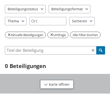
Beteiligungsstatus
Beteiligungsformat
0 Einträge verfügbar. Benutzen Sie "Pfeiltaste oben" und "Pfeil
0 Einträge verfügbar. Benutzen Sie "P
Ort
Thema
Sortieren
0 Einträge verfügbar. Benutzen Sie "Pfeiltaste oben" und "Pfeil
2 Einträge verfügbar. Be
Aktuelle Beteiligungen
Umfrage
Alle Filter löschen
Suche nach Beteiligung
0
Beteiligungen
Karte öffnen