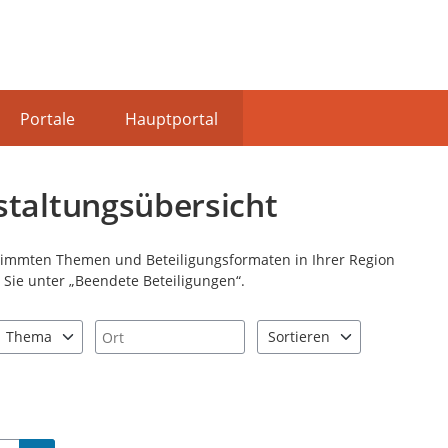
Portale
Hauptportal
staltungsübersicht
stimmten Themen und Beteiligungsformaten in Ihrer Region
Sie unter „Beendete Beteiligungen“.
Ort
Thema
Sortieren
nd "Pfeiltaste unten" zum Navigieren.
zen Sie "Pfeiltaste oben" und "Pfeiltaste unten" zum Navigieren.
2 Einträge verfügbar. Benutzen Sie "Pfeiltaste oben" und "Pfeiltast
2 Einträge verfügbar. Benutz