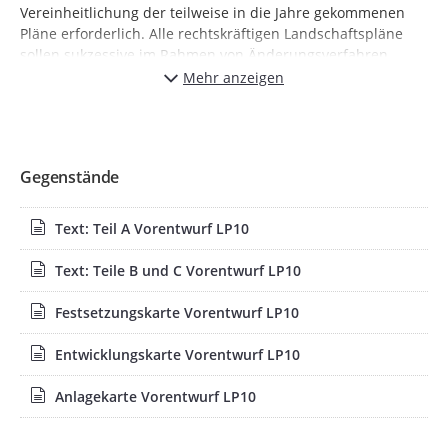
Vereinheitlichung der teilweise in die Jahre gekommenen
Pläne erforderlich. Alle rechtskräftigen Landschaftspläne
sollen sukzessive im Rahmen von Änderungsverfahren
aktualisiert und in ein einheitliches Format gebracht
Mehr anzeigen
werden.
Das Amt für Umwelt- und Naturschutz des Rhein-Sieg-
Kreises hat einen Vorentwurf erarbeitet, der nach dem
Beschluss des Kreistages am 06.12.2023 die
Gegenstände
Planungsgrundlage für die Durchführung der frühzeitigen
Bürgerbeteiligung nach § 16 des
Text: Teil A Vorentwurf LP10
Landesnaturschutzgesetzes NRW ist. In diesem
Verfahrensschritt werden die Bürgerinnen und Bürger über
Text: Teile B und C Vorentwurf LP10
die Grundsätze und Ziele der Planung informiert. Aus den
Planunterlagen ist ersichtlich, ob Eigentumsflächen oder
Festsetzungskarte Vorentwurf LP10
Interessen von der Planung betroffen sein können. Den
Bürgerinnen und Bürgern wird Gelegenheit gegeben,
Entwicklungskarte Vorentwurf LP10
bereits in einem sehr frühen Planungsentwurfsstadium ihre
Belange in zukünftige Entscheidungen einzubringen.
Anlagekarte Vorentwurf LP10
Gemäß § 9 Landesnaturschutzgesetz NRW Abs. 1 Satz 4
erfolgt gleichzeitig die Beteiligung zur strategischen
Umweltprüfung (SUP).