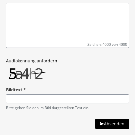
Zeichen: 4000 von 4000
Pflichtangabe
Audiokennung anfordern
Bildtext
*
Pflichtangabe
Bitte geben Sie den im Bild dargestellten Text ein.
Absenden