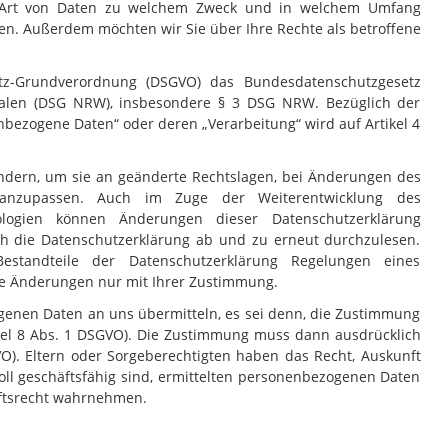
he Art von Daten zu welchem Zweck und in welchem Umfang
den. Außerdem möchten wir Sie über Ihre Rechte als betroffene
tz-Grundverordnung (DSGVO) das Bundesdatenschutzgesetz
falen (DSG NRW), insbesondere § 3 DSG NRW. Bezüglich der
nbezogene Daten“ oder deren „Verarbeitung“ wird auf Artikel 4
ändern, um sie an geänderte Rechtslagen, bei Änderungen des
g anzupassen. Auch im Zuge der Weiterentwicklung des
ologien können Änderungen dieser Datenschutzerklärung
ch die Datenschutzerklärung ab und zu erneut durchzulesen.
 Bestandteile der Datenschutzerklärung Regelungen eines
die Änderungen nur mit Ihrer Zustimmung.
genen Daten an uns übermitteln, es sei denn, die Zustimmung
tikel 8 Abs. 1 DSGVO). Die Zustimmung muss dann ausdrücklich
VO). Eltern oder Sorgeberechtigten haben das Recht, Auskunft
voll geschäftsfähig sind, ermittelten personenbezogenen Daten
nftsrecht wahrnehmen.