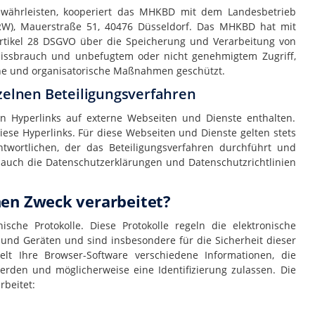
gewährleisten, kooperiert das MHKBD mit dem Landesbetrieb
NRW), Mauerstraße 51, 40476 Düsseldorf. Das MHKBD hat mit
rtikel 28 DSGVO über die Speicherung und Verarbeitung von
Missbrauch und unbefugtem oder nicht genehmigtem Zugriff,
he und organisatorische Maßnahmen geschützt.
zelnen Beteiligungsverfahren
en Hyperlinks auf externe Webseiten und Dienste enthalten.
iese Hyperlinks. Für diese Webseiten und Dienste gelten stets
twortlichen, der das Beteiligungsverfahren durchführt und
r auch die Datenschutzerklärungen und Datenschutzrichtlinien
hen Zweck verarbeitet?
ische Protokolle. Diese Protokolle regeln die elektronische
nd Geräten und sind insbesondere für die Sicherheit dieser
lt Ihre Browser-Software verschiedene Informationen, die
erden und möglicherweise eine Identifizierung zulassen. Die
rbeitet: