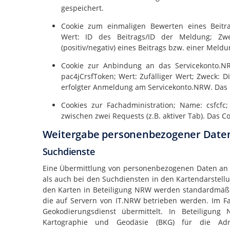
gespeichert.
Cookie zum einmaligen Bewerten eines Beitra
Wert: ID des Beitrags/ID der Meldung; Zw
(positiv/negativ) eines Beitrags bzw. einer Meld
Cookie zur Anbindung an das Servicekonto.NR
pac4jCrsfToken; Wert: Zufälliger Wert; Zweck: 
erfolgter Anmeldung am Servicekonto.NRW. Das C
Cookies zur Fachadministration; Name: csfcfc;
zwischen zwei Requests (z.B. aktiver Tab). Das C
Weitergabe personenbezogener Daten
Suchdienste
Eine Übermittlung von personenbezogenen Daten an D
als auch bei den Suchdiensten in den Kartendarstellu
den Karten in Beteiligung NRW werden standardmäßi
die auf Servern von
IT.NRW
betrieben werden. Im Fa
Geokodierungsdienst übermittelt. In Beteiligun
Kartographie und Geodäsie (BKG) für die Ad