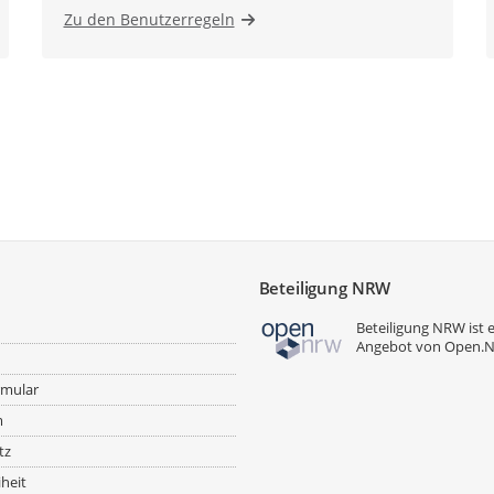
Zu den Benutzerregeln
Beteiligung NRW
Beteiligung NRW ist 
Angebot von
Open.
rmular
m
tz
iheit