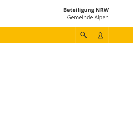
Beteiligung NRW
Gemeinde Alpen
e unten" zum Navigieren.
en Sie "Pfeiltaste oben" und "Pfeiltaste unten" zum Navigieren.