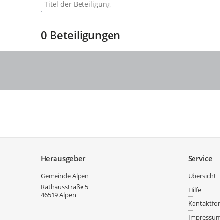
Suche nach Beteiligung
0
Beteiligungen
Service
Herausgeber
Service
Gemeinde Alpen
Übersicht
Rathausstraße 5
Hilfe
46519
Alpen
Kontaktfo
Impressu