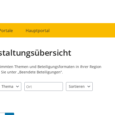
Portale
Hauptportal
staltungsübersicht
stimmten Themen und Beteiligungsformaten in Ihrer Region
Sie unter „Beendete Beteiligungen“.
Ort
Thema
Sortieren
nd "Pfeiltaste unten" zum Navigieren.
zen Sie "Pfeiltaste oben" und "Pfeiltaste unten" zum Navigieren.
0 Einträge verfügbar. Benutzen Sie "Pfeiltaste oben" und "Pfeiltast
2 Einträge verfügbar. Benutz