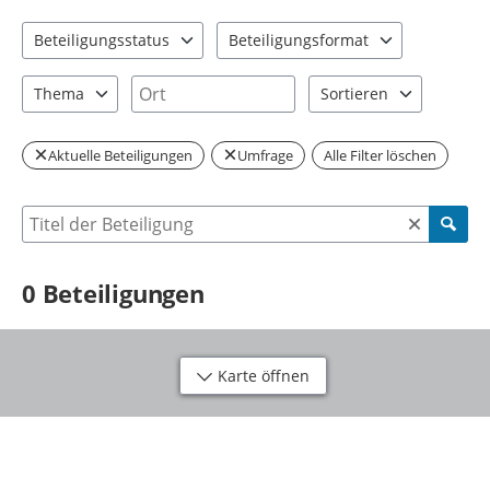
Beteiligungsstatus
Beteiligungsformat
1 Einträge verfügbar. Benutzen Sie "Pfeiltaste oben" und "Pfeil
1 Einträge verfügbar. Benutzen Sie "P
Ort
Thema
Sortieren
0 Einträge verfügbar. Benutzen Sie "Pfeiltaste oben" und "Pfeil
2 Einträge verfügbar. Be
Aktuelle Beteiligungen
Umfrage
Alle Filter löschen
Suche nach Beteiligung
0
Beteiligungen
Karte öffnen