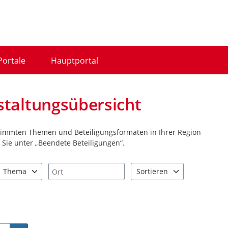
Portale
Hauptportal
staltungsübersicht
stimmten Themen und Beteiligungsformaten in Ihrer Region
Sie unter „Beendete Beteiligungen“.
Ort
Thema
Sortieren
nd "Pfeiltaste unten" zum Navigieren.
zen Sie "Pfeiltaste oben" und "Pfeiltaste unten" zum Navigieren.
3 Einträge verfügbar. Benutzen Sie "Pfeiltaste oben" und "Pfeiltast
2 Einträge verfügbar. Benutz