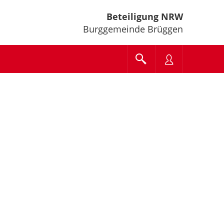
Beteiligung NRW
Burggemeinde Brüggen
e unten" zum Navigieren.
en Sie "Pfeiltaste oben" und "Pfeiltaste unten" zum Navigieren.