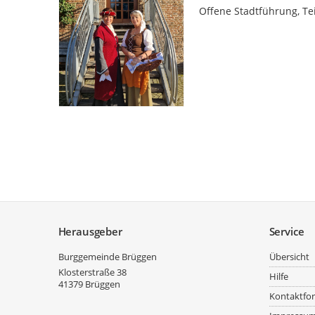
Offene Stadtführung, T
Service
Herausgeber
Service
Burggemeinde Brüggen
Übersicht
Klosterstraße 38
Hilfe
41379
Brüggen
Kontaktfo