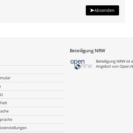
Absenden
Beteiligung NRW
Beteiligung NRW ist 
Angebot von
Open.
rmular
m
tz
iheit
rache
prache
zeinstellungen