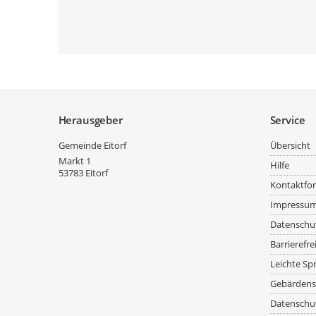
Service
Herausgeber
Service
Gemeinde Eitorf
Übersicht
Markt 1
Hilfe
53783
Eitorf
Kontaktfo
Impressu
Datenschu
Barrierefre
Leichte Sp
Gebärdens
Datenschut