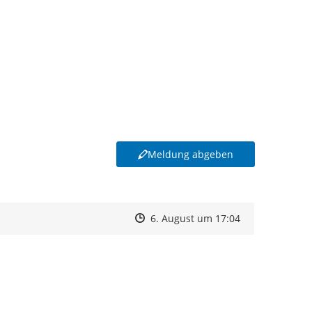
Meldung abgeben
Zeitpunkt des Erstellens
Zeitpunkt des Erstellens
Zur Äußerung
6. August um 17:04