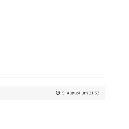
Zeitpunkt des Erstellens
Zeitpunkt des Erstellens
Zur Äußerung
5. August um 21:53