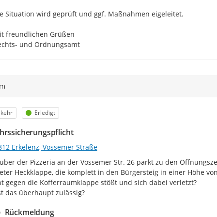
e Situation wird geprüft und ggf. Maßnahmen eigeleitet.

t freundlichen Grüßen

echts- und Ordnungsamt
ym
egorie
Status
rkehr
Erledigt
hrssicherungspflicht
812 Erkelenz, Vossemer Straße
ber der Pizzeria an der Vossemer Str. 26 parkt zu den Öffnungszeit
eter Heckklappe, die komplett in den Bürgersteig in einer Höhe von 
t gegen die Kofferraumklappe stößt und sich dabei verletzt?

st das überhaupt zulässig?
Rückmeldung