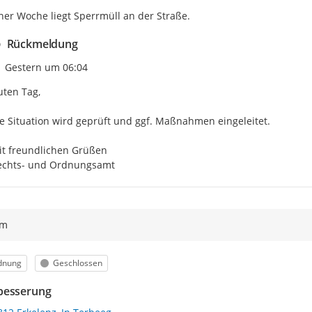
iner Woche liegt Sperrmüll an der Straße.
Rückmeldung
Zeitpunkt des Erstellens
Gestern um 06:04
ten Tag,

e Situation wird geprüft und ggf. Maßnahmen eingeleitet.

t freundlichen Grüßen

echts- und Ordnungsamt
ym
egorie
Status
dnung
Geschlossen
besserung