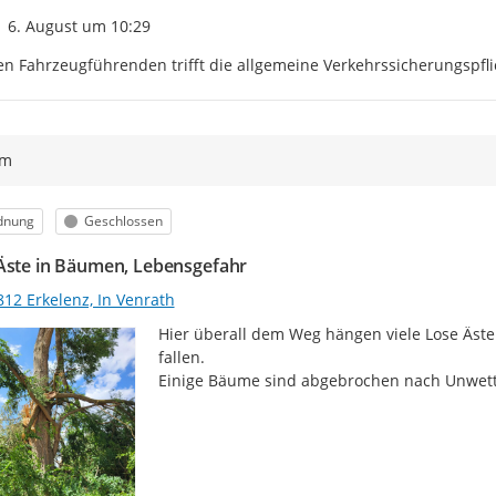
Zeitpunkt des Erstellens
6. August um 10:29
n Fahrzeugführenden trifft die allgemeine Verkehrssicherungspfli
ym
egorie
Status
dnung
Geschlossen
Äste in Bäumen, Lebensgefahr
812 Erkelenz, In Venrath
Hier überall dem Weg hängen viele Lose Äste
fallen.

Einige Bäume sind abgebrochen nach Unwette