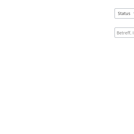
Status
3 Einträg
Suche na