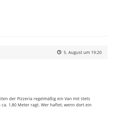
Zeitpunkt des Erstellens
Zeitpunkt des Erstellens
Zur Äußerung
5. August um 19:20
en der Pizzeria regelmäßig ein Van mit stets 
ca. 1,80 Meter ragt. Wer haftet, wenn dort ein 