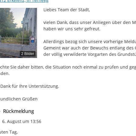
812 Erkelenz, In Terheeg
Liebes Team der Stadt,

vielen Dank, dass unser Anliegen über den M
haben wir uns sehr gefreut.

Allerdings bezog sich unsere vorherige Meldu
Gemeint war auch der Bewuchs entlang des G
der völlig verwilderte Vorgarten des Grundstü
2 Bilder
chte Sie daher bitten, die Situation noch einmal zu prüfen und g
den.

 Dank für Ihre Unterstützung.

eundlichen Grüßen
Rückmeldung
Zeitpunkt des Erstellens
6. August um 13:56
ten Tag,
