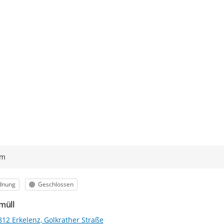
ym
egorie
Status
dnung
Geschlossen
müll
812 Erkelenz, Golkrather Straße