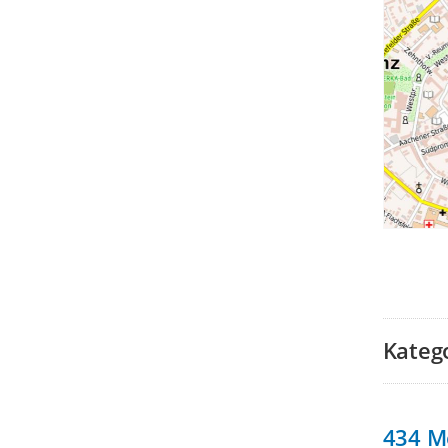
Kateg
434
M