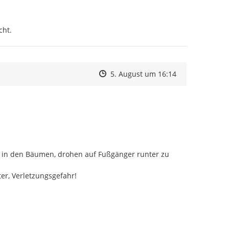
cht.
Zeitpunkt des Erstellens
Zeitpunkt des Erstellens
Zur Äußerung
5. August um 16:14
 in den Bäumen, drohen auf Fußgänger runter zu 
r, Verletzungsgefahr!