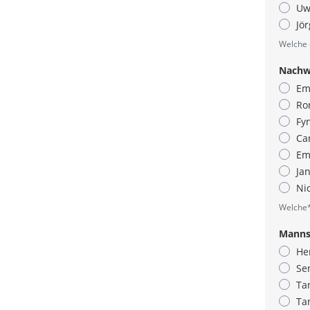
Uw
Jö
Welche 
Nachw
Emi
Ron
Fy
Car
Em
Jan
Ni
Welche*
Manns
He
Se
Ta
Ta