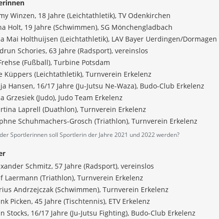
erinnen
y Winzen, 18 Jahre (Leichtathletik), TV Odenkirchen
na Holt, 19 Jahre (Schwimmen), SG Mönchengladbach
na Mai Holthuijsen (Leichtathletik), LAV Bayer Uerdingen/Dormagen
run Schories, 63 Jahre (Radsport), vereinslos
 Frehse (Fußball), Turbine Potsdam
e Küppers (Leichtathletik), Turnverein Erkelenz
ja Hansen, 16/17 Jahre (Ju-Jutsu Ne-Waza), Budo-Club Erkelenz
a Grzesiek (Judo), Judo Team Erkelenz
tina Laprell (Duathlon), Turnverein Erkelenz
phne Schuhmachers-Grosch (Triathlon), Turnverein Erkelenz
der Sportlerinnen soll Sportlerin der Jahre 2021 und 2022 werden?
er
xander Schmitz, 57 Jahre (Radsport), vereinslos
f Laermann (Triathlon), Turnverein Erkelenz
rius Andrzejczak (Schwimmen), Turnverein Erkelenz
nk Picken, 45 Jahre (Tischtennis), ETV Erkelenz
n Stocks, 16/17 Jahre (Ju-Jutsu Fighting), Budo-Club Erkelenz