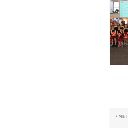
*
Pflic