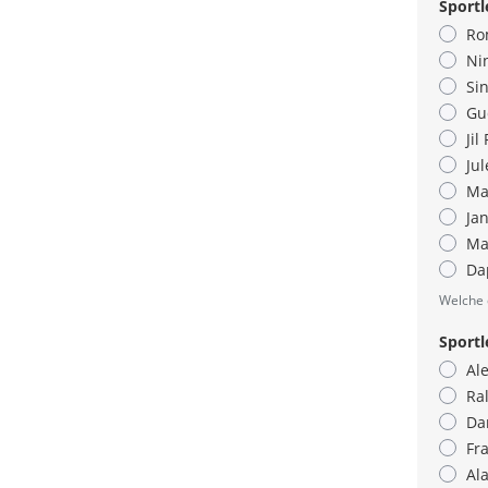
Sportl
Rom
Ni
Si
Gud
Jil
Jul
Ma
Jan
Mar
Da
Welche 
Sportl
Ale
Ral
Da
Fra
Ala