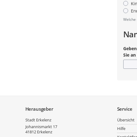
Ki
Er
Welche 
Nam
Geben 
Sie an
Pflicht
Service
Herausgeber
Service
Stadt Erkelenz
Übersicht
Johannismarkt 17
Hilfe
41812
Erkelenz