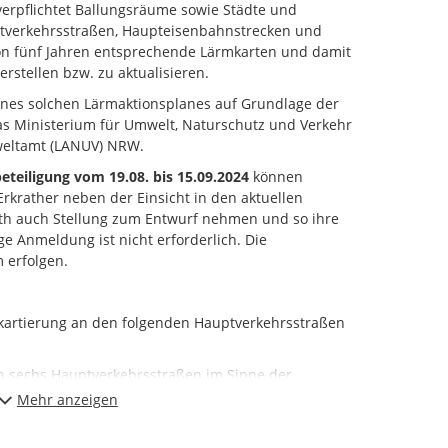
erpflichtet Ballungsräume sowie Städte und
tverkehrsstraßen, Haupteisenbahnstrecken und
on fünf Jahren entsprechende Lärmkarten und damit
rstellen bzw. zu aktualisieren.
 eines solchen Lärmaktionsplanes auf Grundlage der
as Ministerium für Umwelt, Naturschutz und Verkehr
eltamt (LANUV) NRW.
beteiligung vom 19.08. bis 15.09.2024
können
Erkrather neben der Einsicht in den aktuellen
ath auch Stellung zum Entwurf nehmen und so ihre
e Anmeldung ist nicht erforderlich. Die
 erfolgen.
rmkartierung an den folgenden Hauptverkehrsstraßen
on sechs Hauptverkehrsstraßen im Sinne der
A46, L357, L403, L404) betroffen. Hinzu kommen die
Mehr anzeigen
 2525 und 2550, wobei die Lärmkartierung der
r Zuständigkeit des Eisenbahn-Bundesamtes liegen