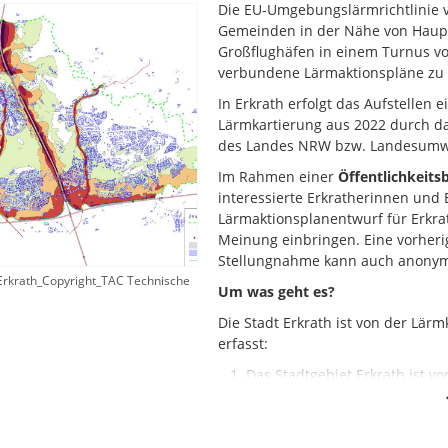
Die EU-Umgebungslärmrichtlinie v
Gemeinden in der Nähe von Haup
Großflughäfen in einem Turnus v
verbundene Lärmaktionspläne zu e
In Erkrath erfolgt das Aufstellen
Lärmkartierung aus 2022 durch d
des Landes NRW bzw. Landesumw
Im Rahmen einer
Öffentlichkeits
interessierte Erkratherinnen und 
Lärmaktionsplanentwurf für Erkr
Meinung einbringen. Eine vorherig
Stellungnahme kann auch anonym
Erkrath_Copyright_TAC Technische
Um was geht es?
Die Stadt Erkrath ist von der Lä
erfasst:
Das Stadtgebiet Erkrath ist v
Umgebungslärmrichtlinie (A3, 
Haupteisenbahnstrecken 2423,
Strecken 2525 und 2550 in de