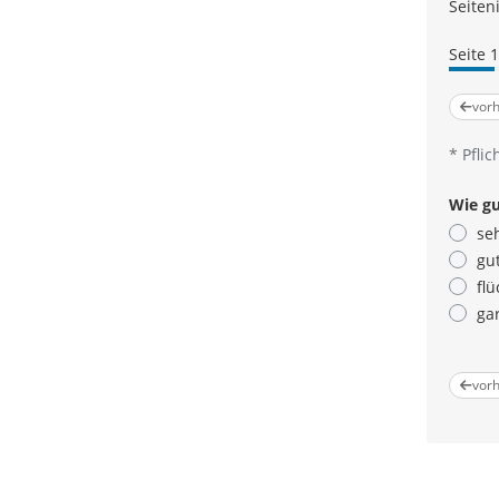
Seiten
Seite 
vorh
*
Pflic
Wie g
se
gu
flü
gar
Pflicht
vorh