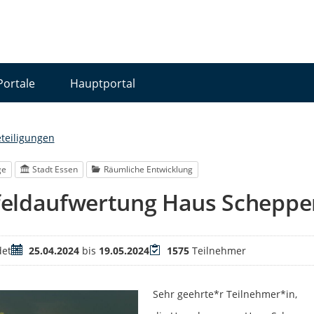
Portale
Hauptportal
eteiligungen
ge
Stadt Essen
Räumliche Entwicklung
eldaufwertung Haus Scheppe
Zeitraum
Teilnehmer
et
25.04.2024
bis
19.05.2024
1575
Teilnehmer
Sehr geehrte*r Teilnehmer*in,