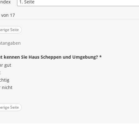
index
1 von 17
erige Seite
htangaben
ut kennen Sie Haus Scheppen und Umgebung?
*
hr gut
t
chtig
 nicht
angabe
erige Seite