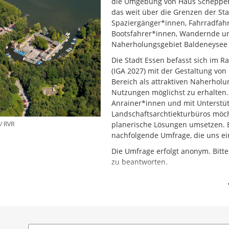
die Umgebung von Haus Scheppen 
das weit über die Grenzen der Stad
Spaziergänger*innen, Fahrradfah
Bootsfahrer*innen, Wandernde und 
Naherholungsgebiet Baldeneysee
Die Stadt Essen befasst sich im 
(IGA 2027) mit der Gestaltung v
Bereich als attraktiven Naherhol
Nutzungen möglichst zu erhalten
Anrainer*innen und mit Unterstü
Landschaftsarchtiekturbüros möch
/ RVR
planerische Lösungen umsetzen. Ein
nachfolgende Umfrage, die uns ei
Die Umfrage erfolgt anonym. Bitte
zu beantworten.
Am Ende der Umfrage haben Sie di
weitere Informationen und zum a
Beteiligungsprozess einzutragen.