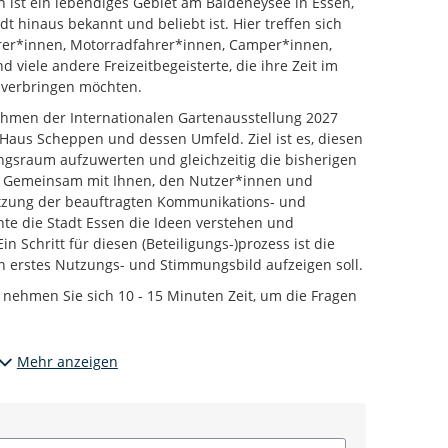
ist ein lebendiges Gebiet am Baldeneysee in Essen,
t hinaus bekannt und beliebt ist. Hier treffen sich
rer*innen, Motorradfahrer*innen, Camper*innen,
viele andere Freizeitbegeisterte, die ihre Zeit im
 verbringen möchten.
Rahmen der Internationalen Gartenausstellung 2027
on Haus Scheppen und dessen Umfeld.
Ziel ist es, diesen
ungsraum aufzuwerten und gleichzeitig die bisherigen
. Gemeinsam mit Ihnen, den Nutzer*innen und
tzung der beauftragten Kommunikations- und
te die Stadt Essen die Ideen verstehen und
 Schritt für diesen (Beteiligungs-)prozess ist die
n erstes Nutzungs- und Stimmungsbild aufzeigen soll.
 nehmen Sie sich 10 - 15 Minuten Zeit, um die Fragen
e Möglichkeit, Ihre Kontaktdaten zum einen für
Mehr anzeigen
nderen für eine mögliche weitere Teilnahme am