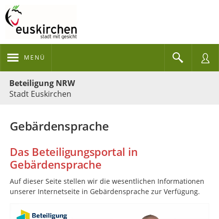
MENÜ
Portalnavigation
Beteiligung NRW
Stadt Euskirchen
Gebärdensprache
Das Beteiligungsportal in
Gebärdensprache
Auf dieser Seite stellen wir die we­sent­lichen In­for­ma­tionen
unserer In­ter­netseite in Ge­bär­den­sprache zur Ver­fügung.