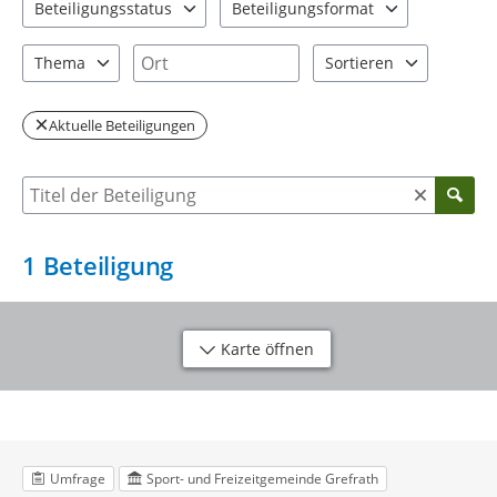
Beteiligungsstatus
Beteiligungsformat
2 Einträge verfügbar. Benutzen Sie "Pfeiltaste oben" und "Pfeil
1 Einträge verfügbar. Benutzen Sie "P
Ort
Thema
Sortieren
1 Einträge verfügbar. Benutzen Sie "Pfeiltaste oben" und "Pfeil
2 Einträge verfügbar. Be
Aktuelle Beteiligungen
Suche nach Beteiligung
1
Beteiligung
Karte öffnen
Umfrage
Sport- und Freizeitgemeinde Grefrath