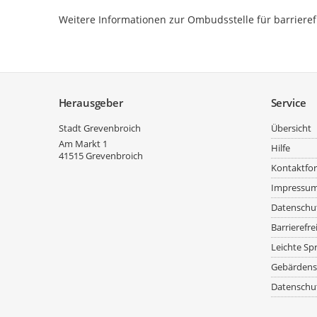
Weitere Informationen zur Ombudsstelle für barriere
Service
Herausgeber
Service
Stadt Grevenbroich
Übersicht
Am Markt 1
Hilfe
41515
Grevenbroich
Kontaktfo
Impressu
Datenschu
Barrierefre
Leichte Sp
Gebärdens
Datenschut