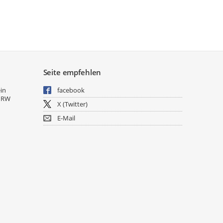
Seite empfehlen
ein
facebook
NRW
X (Twitter)
E-Mail