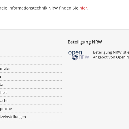
freie Informationstechnik NRW finden Sie
hier
.
Beteiligung NRW
Beteiligung NRW ist 
Angebot von
Open.
rmular
m
tz
iheit
rache
prache
zeinstellungen