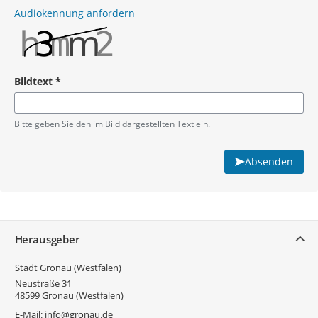
Audiokennung anfordern
Bildtext
*
Pflichtangabe
Bitte geben Sie den im Bild dargestellten Text ein.
Absenden
Service
Herausgeber
Stadt Gronau (Westfalen)
Neustraße 31
48599
Gronau (Westfalen)
E-Mail:
info@gronau.de