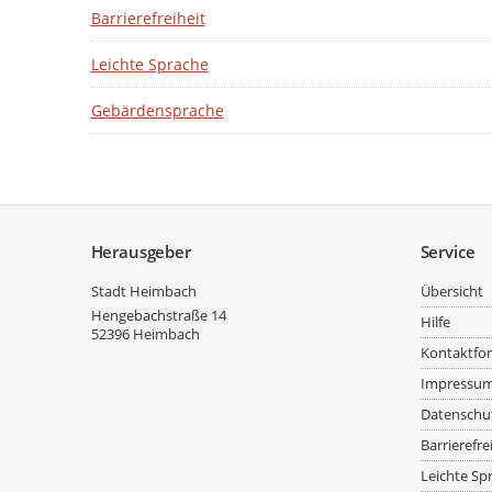
Barrierefreiheit
Leichte Sprache
Gebärdensprache
Service
Herausgeber
Service
Stadt Heimbach
Übersicht
Hengebachstraße 14
Hilfe
52396
Heimbach
Kontaktfo
Impressu
Datenschu
Barrierefre
Leichte Sp