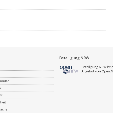
Beteiligung NRW
Beteiligung NRW ist 
Angebot von
Open.
rmular
m
tz
iheit
rache