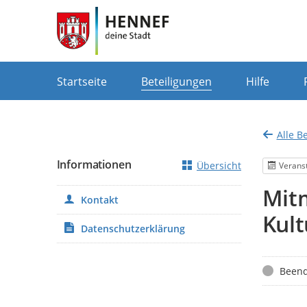
Portalnavigation
Startseite
Beteiligungen
Hilfe
Alle B
Informationen
Übersicht
Verans
Mitm
Kontakt
Kult
Datenschutzerklärung
Status
Beend