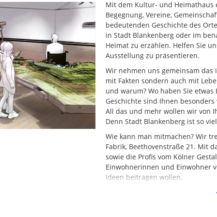
Mit dem Kultur- und Heimathaus e
Begegnung, Vereine, Gemeinschaft 
bedeutenden Geschichte des Ortes
in Stadt Blankenberg oder im bena
Heimat zu erzählen. Helfen Sie u
Ausstellung zu präsentieren.
Wir nehmen uns gemeinsam das int
mit Fakten sondern auch mit Leben 
und warum? Wo haben Sie etwas B
Geschichte sind Ihnen besonders wi
All das und mehr wollen wir von I
Denn Stadt Blankenberg ist so vie
Wie kann man mitmachen? Wir tref
Fabrik, Beethovenstraße 21. Mit d
sowie die Profis vom Kölner Gestal
Einwohnerinnen und Einwohner vo
Ideen beitragen wollen.
Zur besseren Planbarkeit bitten
(Wollen Sie sich schon vorher au