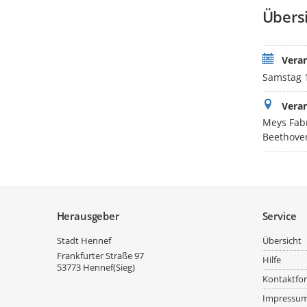
Übers
Vera
Samstag 1
Veran
Meys Fabr
Beethoven
Service
Herausgeber
Service
Stadt Hennef
Übersicht
Frankfurter Straße 97
Hilfe
53773
Hennef(Sieg)
Kontaktfo
Impressu