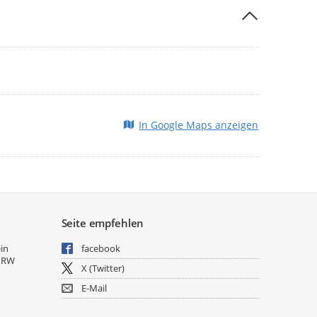
 uns, Sie beim Spatenstich am 11. Mai ab 14 Uhr
In Google Maps anzeigen
Seite empfehlen
ein
facebook
NRW
X (Twitter)
E-Mail