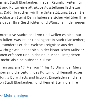
rhält Stadt Blankenberg neben Räumlichkeiten für
und Kultur eine attraktive Ausstellungsfläche zur
. Dafür brauchen wir Ihre Unterstützung. Leben Sie
chbarten Stein? Dann haben sie sicher viel über Ihre
ns dabei, Ihre Geschichten und Wünsche in der neuen
eraktive Stadtmodell vor und wollen es nicht nur
füllen. Was ist Ihr Lieblingsort in Stadt Blankenberg
esonderes erlebt? Welche Ereignisse aus der
chtig? Wie lebt es sich in der historischen Kulisse?
hnen erfahren und in das neue Modell integrieren.
l mehr, als eine hübsche Kulisse.
fen uns am 17. Mai von 11 bis 13 Uhr in der Meys
abei sind die Leitung des Kultur- und Heimathauses
tungs-Büro „facts and fiction“. Eingeladen sind alle
n Stadt Blankenberg und Hennef-Stein, die ihre
 wir um eine Anmeldung
Mehr anzeigen
f das KHH einstimmen und mehr zu den aktuellen