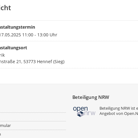
Plänen erfahren? Dann freuen wir
icht
begrüßen zu dürfen.)
nstaltungstermin
7.05.2025 11:00 - 13:00 Uhr
staltungsort
ik
straße 21, 53773 Hennef (Sieg)
Beteiligung NRW
Beteiligung NRW ist 
Angebot von
Open.
rmular
m