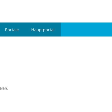
Portale
Hauptportal
alen.