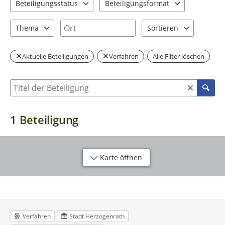
Beteiligungsstatus
Beteiligungsformat
1 Einträge verfügbar. Benutzen Sie "Pfeiltaste oben" und "Pfeil
1 Einträge verfügbar. Benutzen Sie "P
Ort
Thema
Sortieren
1 Einträge verfügbar. Benutzen Sie "Pfeiltaste oben" und "Pfeil
2 Einträge verfügbar. Be
Aktuelle Beteiligungen
Verfahren
Alle Filter löschen
Suche nach Beteiligung
1
Beteiligung
Karte öffnen
Verfahren
Stadt Herzogenrath