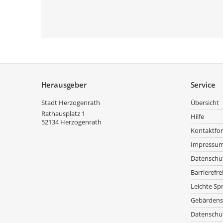
Service
Herausgeber
Service
Stadt Herzogenrath
Übersicht
Rathausplatz 1
Hilfe
52134
Herzogenrath
Kontaktfo
Impressu
Datenschu
Barrierefre
Leichte Sp
Gebärdens
Datenschut