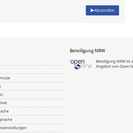
Absenden
Beteiligung NRW
Beteiligung NRW ist 
Angebot von
Open.
rmular
m
tz
iheit
rache
prache
zeinstellungen