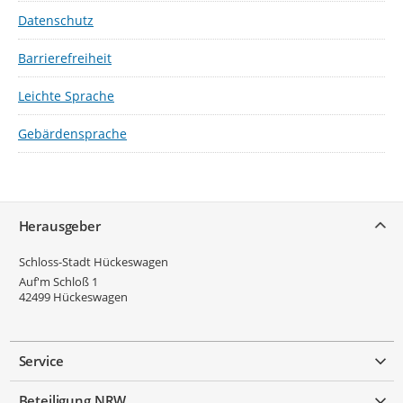
Datenschutz
Barrierefreiheit
Leichte Sprache
Gebärdensprache
Service
Herausgeber
Schloss-Stadt Hückeswagen
Auf'm Schloß 1
42499
Hückeswagen
Service
Beteiligung NRW